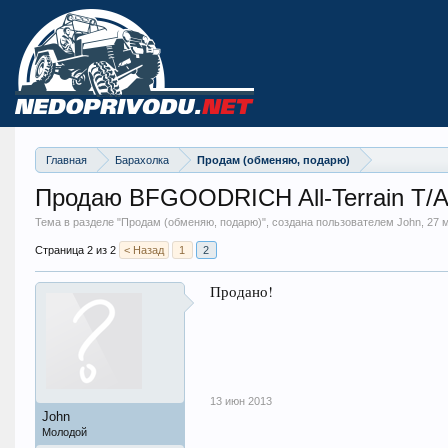
Главная
Барахолка
Продам (обменяю, подарю)
Продаю BFGOODRICH All-Terrain T/A
Тема в разделе "
Продам (обменяю, подарю)
", создана пользователем John,
27 
Страница 2 из 2
< Назад
1
2
Продано!
13 июн 2013
John
Молодой