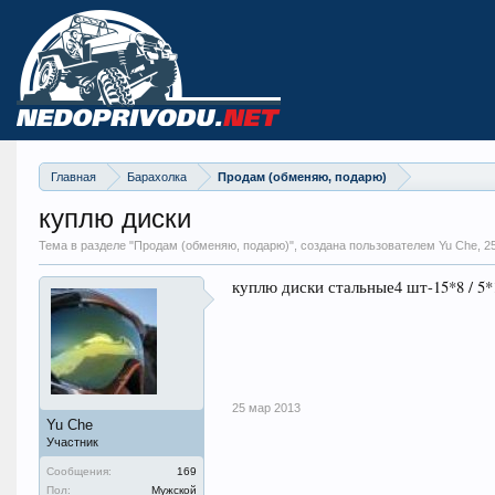
Главная
Барахолка
Продам (обменяю, подарю)
куплю диски
Тема в разделе "
Продам (обменяю, подарю)
", создана пользователем Yu Che,
2
куплю диски стальные4 шт-15*8 / 5*1
25 мар 2013
Yu Che
Участник
Сообщения:
169
Пол:
Мужской