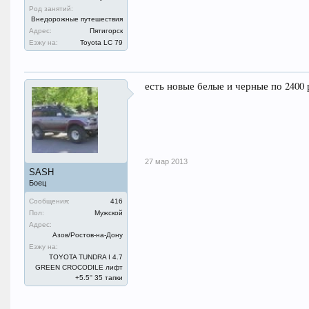
Род занятий:
Внедорожные путешествия
Адрес:
Пятигорск
Езжу на:
Toyota LC 79
есть новые белые и черные по 2400 
27 мар 2013
SASH
Боец
Сообщения:
416
Пол:
Мужской
Адрес:
Азов/Ростов-на-Дону
Езжу на:
TOYOTA TUNDRA I 4.7
GREEN CROCODILE лифт
+5.5'' 35 тапки