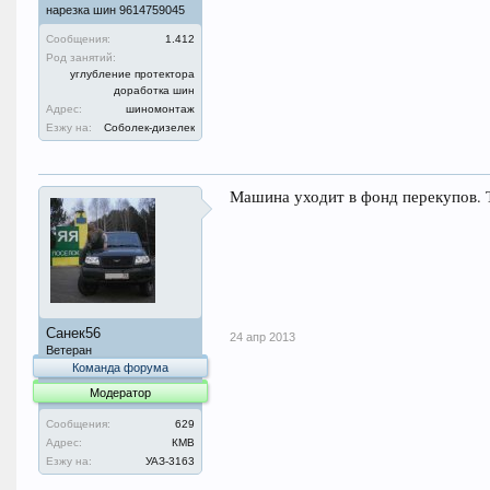
нарезка шин 9614759045
Сообщения:
1.412
Род занятий:
углубление протектора
доработка шин
Адрес:
шиномонтаж
Езжу на:
Соболек-дизелек
Машина уходит в фонд перекупов. Т
Санек56
24 апр 2013
Ветеран
Команда форума
Модератор
Сообщения:
629
Адрес:
КМВ
Езжу на:
УАЗ-3163