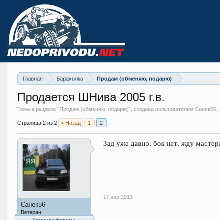
Главная
Барахолка
Продам (обменяю, подарю)
Продается ШНива 2005 г.в.
Тема в разделе "
Продам (обменяю, подарю)
", создана пользователем Санек56,
Страница 2 из 2
< Назад
1
2
Зад уже давно, бок нет, жду мастер
17 апр 2013
Санек56
Ветеран