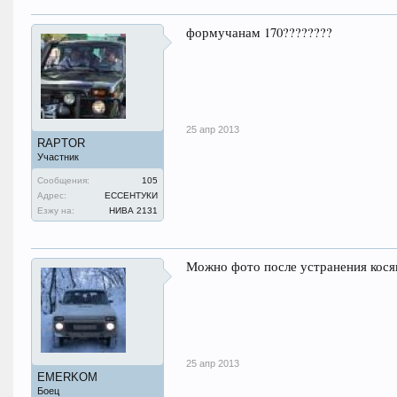
формучанам 170????????
25 апр 2013
RAPTOR
Участник
Сообщения:
105
Адрес:
ЕССЕНТУКИ
Езжу на:
НИВА 2131
Можно фото после устранения кося
25 апр 2013
EMERKOM
Боец