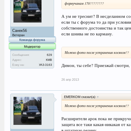
формучанам 170????????
А ум не треснит? В несделанном со
если ты с форума то да при услови
собственного достоинства и так цен
Санек56
если шнива не по карману.
Ветеран
Команда форума
Модератор
Можно фото после устранения косяков??
Сообщения:
629
Адрес:
КМВ
Димон, ты себе? Приезжай смотри, в
Езжу на:
УАЗ-3163
26 апр 2013
EMERKOM сказал(а):
↑
Можно фото после устранения косяков??
Расширители арок пока не прикручив
защита все таки какая-никакая от к
в штатную резину.