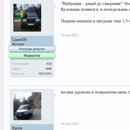
"Вибрация - давай до свидания!" Н
Кузовщик появился, в понедельник 
Пацаны машина в продаже еще 1,5 
19 апр 2013
Санек56
Ветеран
Команда форума
Модератор
Сообщения:
629
Адрес:
КМВ
Езжу на:
УАЗ-3163
косяки удалены и покрашены-цена т
24 апр 2013
Качок