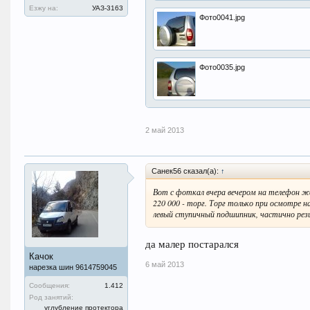
Езжу на:
УАЗ-3163
Фото0041.jpg
Фото0035.jpg
2 май 2013
Санек56 сказал(а):
↑
Вот с фоткал вчера вечером на телефон ж
220 000 - торг. Торг только при осмотре н
левый ступичный подшипник, частично рез
да малер постарался
Качок
6 май 2013
нарезка шин 9614759045
Сообщения:
1.412
Род занятий:
углубление протектора