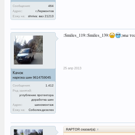
Сообщения:
464
Адрес:
г.Лермонтов
Езжу на:
shniva: ваз 21213
:Smiles_119::Smiles_139:
;мы т
25 апр 2013
Качок
нарезка шин 9614759045
Сообщения:
1.412
Род занятий:
углубление протектора
доработка шин
Адрес:
шиномонтаж
Езжу на:
Соболек-дизелек
RAPTOR сказал(а):
↑