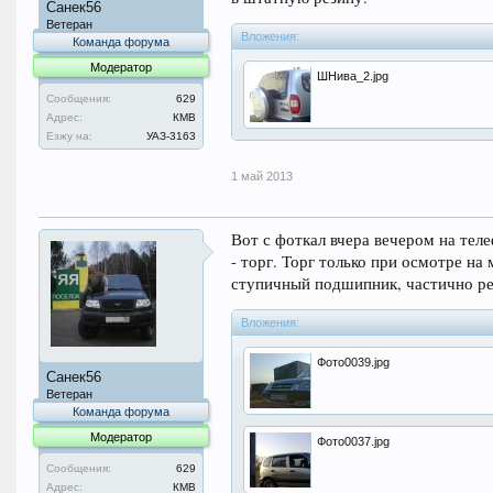
Санек56
Ветеран
Вложения:
Команда форума
Модератор
ШНива_2.jpg
Сообщения:
629
Адрес:
КМВ
Езжу на:
УАЗ-3163
1 май 2013
Вот с фоткал вчера вечером на теле
- торг. Торг только при осмотре на
ступичный подшипник, частично ре
Вложения:
Фото0039.jpg
Санек56
Ветеран
Команда форума
Модератор
Фото0037.jpg
Сообщения:
629
Адрес:
КМВ