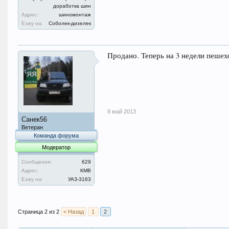
доработка шин
Адрес:
шиномонтаж
Езжу на:
Соболек-дизелек
Продано. Теперь на 3 недели пешех
8 май 2013
Санек56
Ветеран
Команда форума
Модератор
Сообщения:
629
Адрес:
КМВ
Езжу на:
УАЗ-3163
Страница 2 из 2
< Назад
1
2