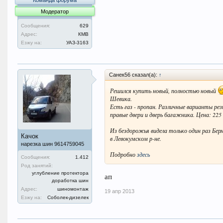
Команда форума
Модератор
Сообщения:
629
Адрес:
КМВ
Езжу на:
УАЗ-3163
Санек56 сказал(а):
↑
Решился купить новый, полностью новый
Шевика.
Есть газ - пропан. Различные варианты рез
правые двери и дверь багажника. Цена: 225 0
Из бездорожья видела только один раз Берма
Качок
в Левокумском р-не.
нарезка шин 9614759045
Подробно
здесь
Сообщения:
1.412
Род занятий:
углубление протектора
ап
доработка шин
Адрес:
шиномонтаж
19 апр 2013
Езжу на:
Соболек-дизелек