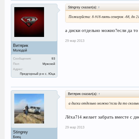
Stingrey сказал(а):
↑
Пожалуйста: 8-918-пять семерок -68, до 2
а диски отдельно можно?если да то
29 мар 2013
Витярик
Молодой
Сообщения:
93
Пол:
Мужской
Адрес:
Предгорный р-н с. Юца
Витярик сказал(а):
↑
а диски отдельно можно?если да то скольк
Лёха714 желает забрать вместе с ди
29 мар 2013
Stingrey
Боец