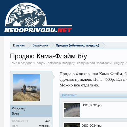
Главная
Барахолка
Продам (обменяю, подарю)
Продаю Кама-Флэйм б/у
Тема в разделе "
Продам (обменяю, подарю)
", создана пользователем Stingrey,
2
Продаю 4 покрышки Кама-Флэйм, б/
сделаю, приклею. Цена 4500р. Есть 4
Можно все отдельно.
Вложения:
DSC_0032.jpg
Stingrey
Боец
Сообщения:
446
DSC_0034.jpg
Пол:
Мужской