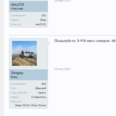
28 мар 2013
лёха714
Участник
Сообщения:
152
Адрес:
Юца
Езжу на:
ваз2121
Пожалуйста: 8-918-пять семерок -68,
28 мар 2013
Stingrey
Боец
Сообщения:
446
Пол:
Мужской
Род занятий:
юрист
Адрес:
Ставрополь
Езжу на:
Нива 21214, Рено Логан