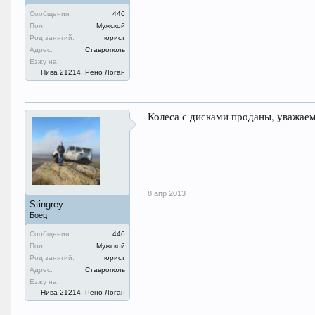
Сообщения:
446
Пол:
Мужской
Род занятий:
юрист
Адрес:
Ставрополь
Езжу на:
Нива 21214, Рено Логан
Колеса с дисками проданы, уважае
8 апр 2013
Stingrey
Боец
Сообщения:
446
Пол:
Мужской
Род занятий:
юрист
Адрес:
Ставрополь
Езжу на:
Нива 21214, Рено Логан