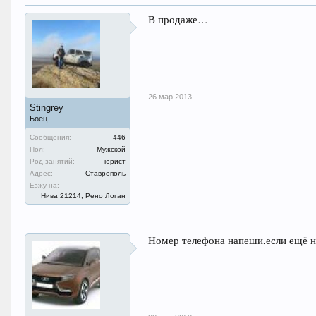
В продаже…
26 мар 2013
Stingrey
Боец
Сообщения:
446
Пол:
Мужской
Род занятий:
юрист
Адрес:
Ставрополь
Езжу на:
Нива 21214, Рено Логан
Номер телефона напеши,если ещё н