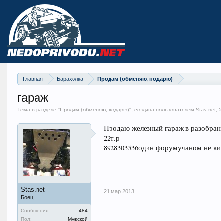
Главная
Барахолка
Продам (обменяю, подарю)
гараж
Тема в разделе "
Продам (обменяю, подарю)
", создана пользователем Stas.net,
Продаю железный гараж в разобранн
22т.р
8928303536один форумучаном не ки
Stas.net
21 мар 2013
Боец
Сообщения:
484
Пол:
Мужской