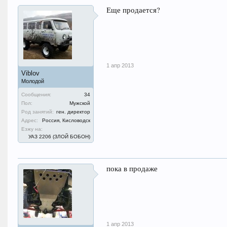
Еще продается?
1 апр 2013
Viblov
Молодой
Сообщения:
34
Пол:
Мужской
Род занятий:
ген. директор
Адрес:
Россия, Кисловодск
Езжу на:
УАЗ 2206 (ЗЛОЙ БОБОН)
пока в продаже
1 апр 2013