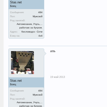
Stas.net
Боец
Сообщения:
484
Пол:
Мужской
Род занятий:
Автомеханик, Учусь,…
работаю за бугром.
Адрес:
Кисловодск - Сочи
Езжу на:
4х4
апь
19 май 2013
Stas.net
Боец
Сообщения:
484
Пол:
Мужской
Род занятий:
Автомеханик, Учусь,…
работаю за бугром.