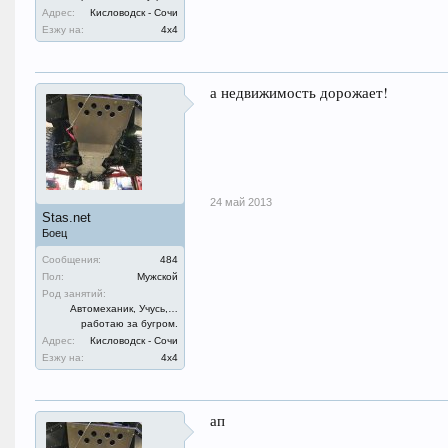
Адрес:
Кисловодск - Сочи
Езжу на:
4х4
а недвижимость дорожает!
24 май 2013
Stas.net
Боец
Сообщения:
484
Пол:
Мужской
Род занятий:
Автомеханик, Учусь,…
работаю за бугром.
Адрес:
Кисловодск - Сочи
Езжу на:
4х4
ап