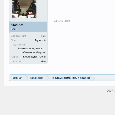
24 июн 2013
Stas.net
Боец
Сообщения:
484
Пол:
Мужской
Род занятий:
Автомеханик, Учусь,…
работаю за бугром.
Адрес:
Кисловодск - Сочи
Езжу на:
4х4
Главная
Барахолка
Продам (обменяю, подарю)
2007–