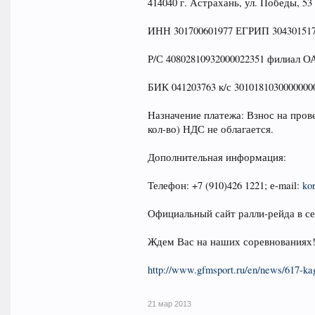
414040 г. Астрахань, ул. Победы, 53 т
ИНН 301700601977 ЕГРИП 304301517
Р/С 40802810932000022351 филиал О
БИК 041203763 к/с 3010181030000000
Назначение платежа: Взнос на пров
кол-во) НДС не облагается.
Дополнительная информация:
Телефон: +7 (910)426 1221; е-mail:
ko
Официальный сайт ралли-рейда в 
Ждем Вас на наших соревнованиях
http://www.gfmsport.ru/en/news/617-ka
21 мар 2013