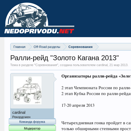
Главная
Off-Road разделы
Соревнования
Ралли-рейд "Золото Кагана 2013"
Тема в разделе "
Соревнования
", создана пользователем cardinal,
21 мар 2013
.
Организаторы ралли-рейда «Золо
2 этап Чемпионата России по ралли
2 этап Кубка России по ралли-рейд
17-20 апреля 2013
cardinal
Рекордсмен
Команда форума
Четырехдневная гонка пройдет в с
только обширными степными просто
Модератор