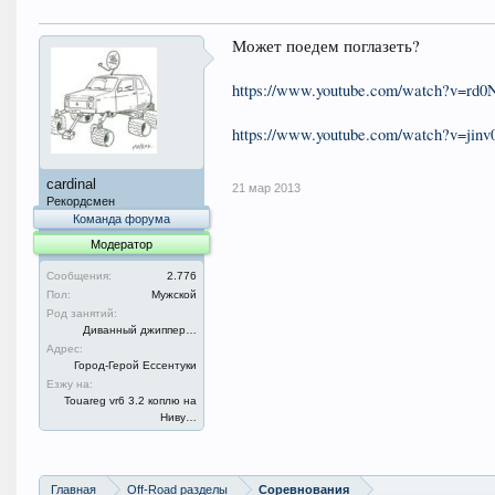
Может поедем поглазеть?
https://www.youtube.com/watch?v=r
https://www.youtube.com/watch?v=ji
cardinal
21 мар 2013
Рекордсмен
Команда форума
Модератор
Сообщения:
2.776
Пол:
Мужской
Род занятий:
Диванный джиппер…
Адрес:
Город-Герой Ессентуки
Езжу на:
Touareg vr6 3.2 коплю на
Ниву…
Главная
Off-Road разделы
Соревнования