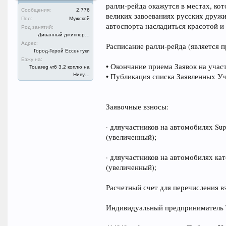
ралли-рейда окажутся в местах, кот
Сообщения:
2.776
великих завоеваниях русских дружи
Пол:
Мужской
автоспорта насладиться красотой и
Род занятий:
Диванный джиппер…
Адрес:
Расписание ралли-рейда (является 
Город-Герой Ессентуки
Езжу на:
• Окончание приема Заявок на участи
Touareg vr6 3.2 коплю на
Ниву…
• Публикация списка Заявленных Уча
Заявочные взносы:
· дляучастников на автомобилях Super
(увеличенный);
· дляучастников на автомобилях кат
(увеличенный);
Расчетный счет для перечисления в
Индивидуальный предприниматель