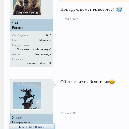
Поглядел, пометил, все моё!!!
21 мар 2013
VAP
Ветеран
Сообщения:
945
Пол:
Мужской
Род занятий:
Пенсионер собесовец )))
Адрес:
Кисловодск
Езжу на:
Шевролет Нива LE
Объявление в объявлении
21 мар 2013
Sanek
Рекордсмен
Команда форума