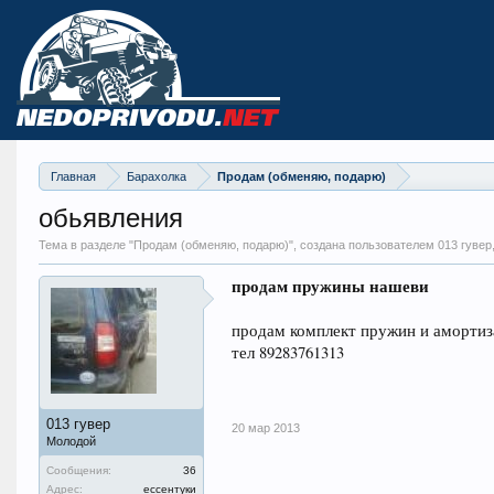
Главная
Барахолка
Продам (обменяю, подарю)
обьявления
Тема в разделе "
Продам (обменяю, подарю)
", создана пользователем 013 гувер
продам пружины нашеви
продам комплект пружин и амортизат
тел 89283761313
013 гувер
20 мар 2013
Молодой
Сообщения:
36
Адрес:
ессентуки