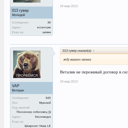
24 мар 2013
013 гувер
Молодой
Сообщения:
36
Адрес:
ессентуки
Езжу на:
шевик
013 гувер сказал(а):
↑
жду вашего звонка
Веталик не переживай договор в сил
24 мар 2013
VAP
Ветеран
Сообщения:
945
Пол:
Мужской
Род занятий:
Пенсионер собесовец )))
Адрес:
Кисловодск
Езжу на:
Шевролет Нива LE