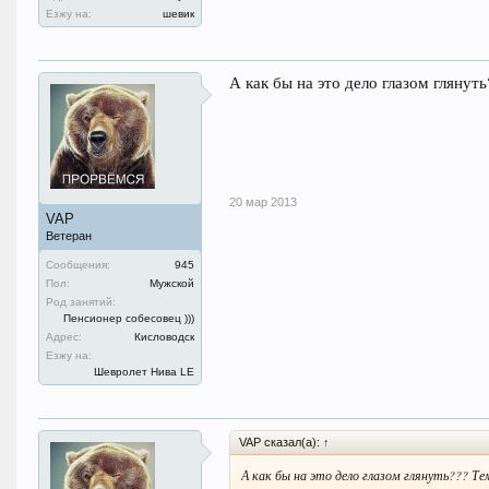
Езжу на:
шевик
А как бы на это дело глазом глянуть
20 мар 2013
VAP
Ветеран
Сообщения:
945
Пол:
Мужской
Род занятий:
Пенсионер собесовец )))
Адрес:
Кисловодск
Езжу на:
Шевролет Нива LE
VAP сказал(а):
↑
А как бы на это дело глазом глянуть??? Те