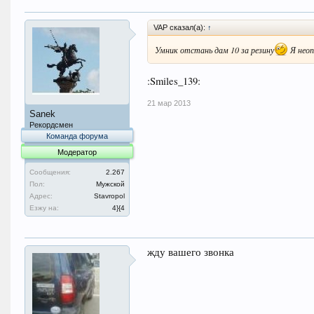
VAP сказал(а):
↑
Умник отстань дам 10 за резину
Я нео
:Smiles_139:
21 мар 2013
Sanek
Рекордсмен
Команда форума
Модератор
Сообщения:
2.267
Пол:
Мужской
Адрес:
Stavropol
Езжу на:
4}{4
жду вашего звонка