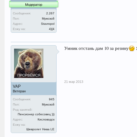
Модератор
Сообщения:
2.267
Пол:
Мужской
Адрес:
Stavropol
Езжу на:
4}{4
Умник отстань дам 10 за резину
21 мар 2013
VAP
Ветеран
Сообщения:
945
Пол:
Мужской
Род занятий:
Пенсионер собесовец )))
Адрес:
Кисловодск
Езжу на:
Шевролет Нива LE