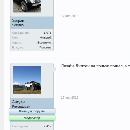
17 апр 2013
Serpan
Чемпион
Сообщения:
1.978
Пол:
Мужской
Адрес:
Ессентуки
Езжу на:
Рекстон.
Лижбы Липтон на пользу пошёл, а т
17 апр 2013
Антуан
Рекордсмен
Команда форума
Модератор
Сообщения:
2.417