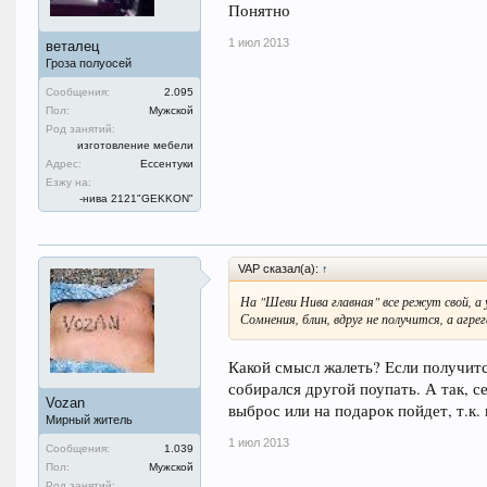
Понятно
1 июл 2013
веталец
Гроза полуосей
Сообщения:
2.095
Пол:
Мужской
Род занятий:
изготовление мебели
Адрес:
Ессентуки
Езжу на:
-нива 2121"GEKKON"
VAP сказал(а):
↑
На "Шеви Нива главная" все режут свой, а
Сомнения, блин, вдруг не получится, а агре
Какой смысл жалеть? Если получится
собирался другой поупать. А так, с
Vozan
выброс или на подарок пойдет, т.к.
Мирный житель
1 июл 2013
Сообщения:
1.039
Пол:
Мужской
Род занятий: