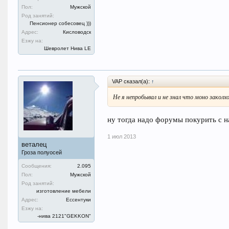
Пол:
Мужской
Род занятий:
Пенсионер собесовец )))
Адрес:
Кисловодск
Езжу на:
Шевролет Нива LE
VAP сказал(а):
↑
Не я непробывал и не знал что моно заколх
ну тогда надо форумы покурить с н
1 июл 2013
веталец
Гроза полуосей
Сообщения:
2.095
Пол:
Мужской
Род занятий:
изготовление мебели
Адрес:
Ессентуки
Езжу на:
-нива 2121"GEKKON"