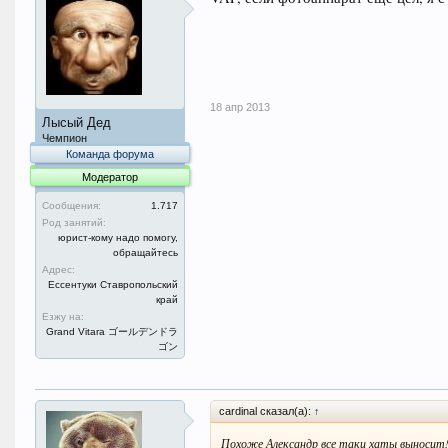
18 апр 2013
Лысый Дед
Чемпион
Команда форума
Модератор
Сообщения:
1.717
Род занятий:
юрист-кому надо помогу,
обращайтесь
Адрес:
Ессентуки Ставропольский
край
Езжу на:
Grand Vitara ゴールデンドラ
ゴン
cardinal сказал(а):
↑
Похоже Александр все таки хаты выносит