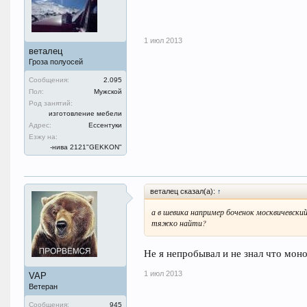
1 июл 2013
веталец
Гроза полуосей
Сообщения:
2.095
Пол:
Мужской
Род занятий:
изготовление мебели
Адрес:
Ессентуки
Езжу на:
-нива 2121"GEKKON"
веталец сказал(а):
↑
а в шевика например боченок москвичевский
тяжко найти?
Не я непробывал и не знал что мон
1 июл 2013
VAP
Ветеран
Сообщения:
945