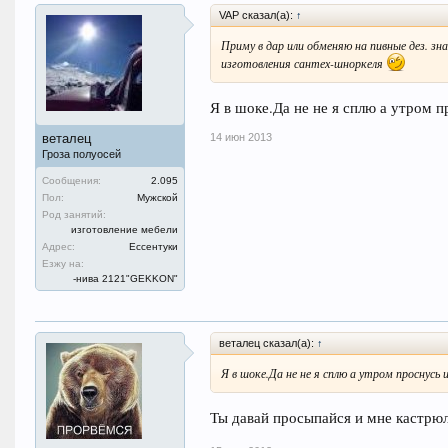
VAP сказал(а):
↑
Приму в дар или обменяю на пивные дез. зн
изготовления сантех-шноркеля
Я в шоке.Да не не я сплю а утром п
14 июн 2013
веталец
Гроза полуосей
Сообщения:
2.095
Пол:
Мужской
Род занятий:
изготовление мебели
Адрес:
Ессентуки
Езжу на:
-нива 2121"GEKKON"
веталец сказал(а):
↑
Я в шоке.Да не не я сплю а утром проснусь 
Ты давай просыпайся и мне кастрюл