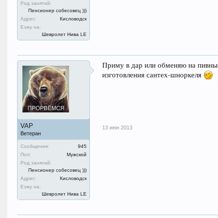
Род занятий:
Пенсионер собесовец )))
Адрес:
Кисловодск
Езжу на:
Шевролет Нива LE
Приму в дар или обменяю на пивные
изготовления сантех-шноркеля
VAP
13 июн 2013
Ветеран
Сообщения:
945
Пол:
Мужской
Род занятий:
Пенсионер собесовец )))
Адрес:
Кисловодск
Езжу на:
Шевролет Нива LE