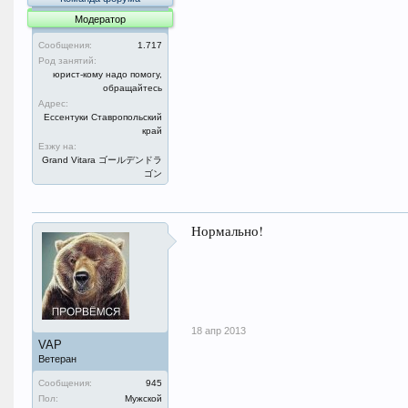
Модератор
Сообщения:
1.717
Род занятий:
юрист-кому надо помогу,
обращайтесь
Адрес:
Ессентуки Ставропольский
край
Езжу на:
Grand Vitara ゴールデンドラ
ゴン
Нормально!
18 апр 2013
VAP
Ветеран
Сообщения:
945
Пол:
Мужской