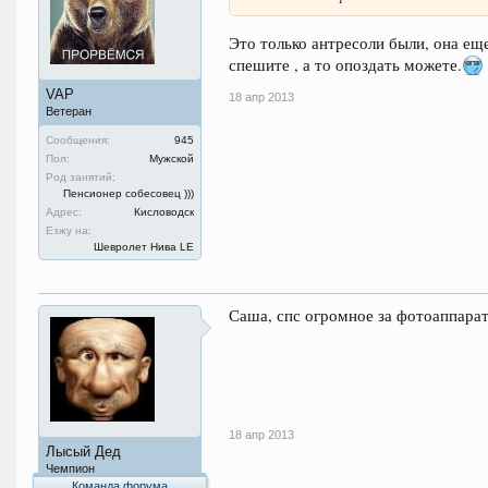
Это только антресоли были, она ещ
спешите , а то опоздать можете.
VAP
18 апр 2013
Ветеран
Сообщения:
945
Пол:
Мужской
Род занятий:
Пенсионер собесовец )))
Адрес:
Кисловодск
Езжу на:
Шевролет Нива LE
Саша, спс огромное за фотоаппарат!
18 апр 2013
Лысый Дед
Чемпион
Команда форума