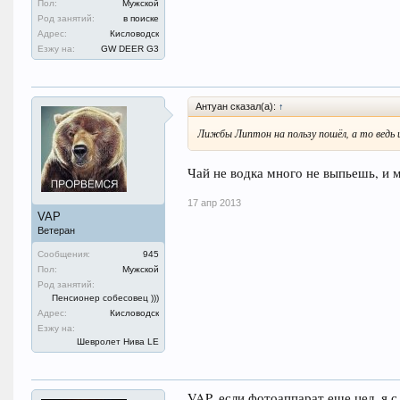
Пол:
Мужской
Род занятий:
в поиске
Адрес:
Кисловодск
Езжу на:
GW DEER G3
Антуан сказал(а):
↑
Лижбы Липтон на пользу пошёл, а то ведь 
Чай не водка много не выпьешь, и 
17 апр 2013
VAP
Ветеран
Сообщения:
945
Пол:
Мужской
Род занятий:
Пенсионер собесовец )))
Адрес:
Кисловодск
Езжу на:
Шевролет Нива LE
VAP, если фотоаппарат еще цел, я с