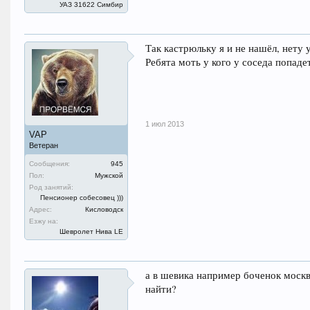
УАЗ 31622 Симбир
Так кастрюльку я и не нашёл, нету 
Ребята моть у кого у соседа попаде
1 июл 2013
VAP
Ветеран
Сообщения:
945
Пол:
Мужской
Род занятий:
Пенсионер собесовец )))
Адрес:
Кисловодск
Езжу на:
Шевролет Нива LE
а в шевика например боченок москви
найти?