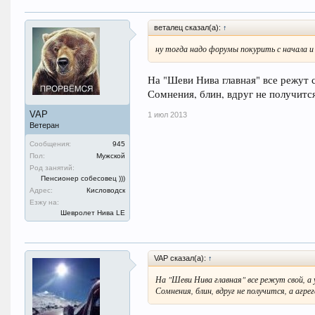
веталец сказал(а):
↑
ну тогда надо форумы покурить с начала и
На "Шеви Нива главная" все режут с
Сомнения, блин, вдруг не получится
VAP
1 июл 2013
Ветеран
Сообщения:
945
Пол:
Мужской
Род занятий:
Пенсионер собесовец )))
Адрес:
Кисловодск
Езжу на:
Шевролет Нива LE
VAP сказал(а):
↑
На "Шеви Нива главная" все режут свой, а
Сомнения, блин, вдруг не получится, а агре