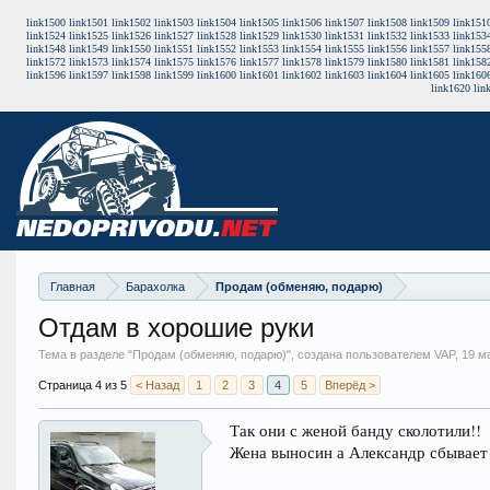
link1500
link1501
link1502
link1503
link1504
link1505
link1506
link1507
link1508
link1509
link151
link1524
link1525
link1526
link1527
link1528
link1529
link1530
link1531
link1532
link1533
link153
link1548
link1549
link1550
link1551
link1552
link1553
link1554
link1555
link1556
link1557
link155
link1572
link1573
link1574
link1575
link1576
link1577
link1578
link1579
link1580
link1581
link158
link1596
link1597
link1598
link1599
link1600
link1601
link1602
link1603
link1604
link1605
link160
link1620
lin
Главная
Барахолка
Продам (обменяю, подарю)
Отдам в хорошие руки
Тема в разделе "
Продам (обменяю, подарю)
", создана пользователем VAP,
19 м
Страница 4 из 5
< Назад
1
2
3
4
5
Вперёд >
Так они с женой банду сколотили!!
Жена выносин а Александр сбывает!!!!