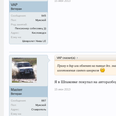
15 июн 2013
VAP
Ветеран
Сообщения:
945
Пол:
Мужской
Род занятий:
Пенсионер собесовец )))
Адрес:
Кисловодск
Езжу на:
Шевролет Нива LE
VAP сказал(а):
↑
Приму в дар или обменяю на пивные дез. зн
изготовления сантех-шноркеля
Я в Шпаковке покупал на авторазбор
15 июн 2013
Masterr
Ветеран
Сообщения:
887
Пол:
Мужской
Адрес:
Ставрополь
Езжу на: