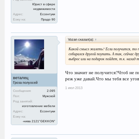
Юрист в сфере
недвижимости
Адрес:
Ессентуки
Езжу на:
Прадо 90
Vozan сказал(а):
↑
Какой смысл жалеть? Если получится, то по
собирался другой поупать. А так, сейчас др
выброс или на подарок пойдет, т.к. назад
Что значит не получится?Чтоб не п
веталец
реж уже давай.Что мы тебя все уго
Гроза полуосей
1 июл 2013
Сообщения:
2.095
Пол:
Мужской
Род занятий:
изготовление мебели
Адрес:
Ессентуки
Езжу на:
-нива 2121"GEKKON"