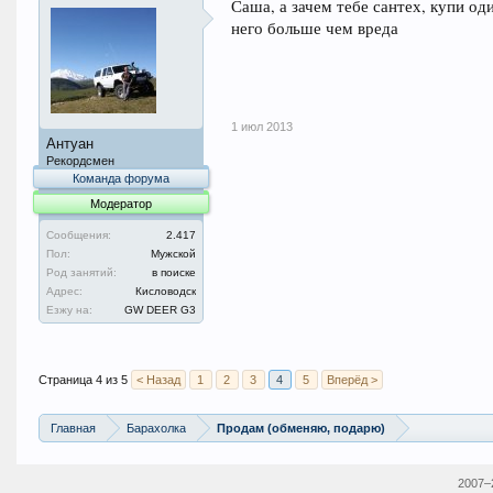
Саша, а зачем тебе сантех, купи оди
него больше чем вреда
1 июл 2013
Антуан
Рекордсмен
Команда форума
Модератор
Сообщения:
2.417
Пол:
Мужской
Род занятий:
в поиске
Адрес:
Кисловодск
Езжу на:
GW DEER G3
Страница 4 из 5
< Назад
1
2
3
4
5
Вперёд >
Главная
Барахолка
Продам (обменяю, подарю)
2007–