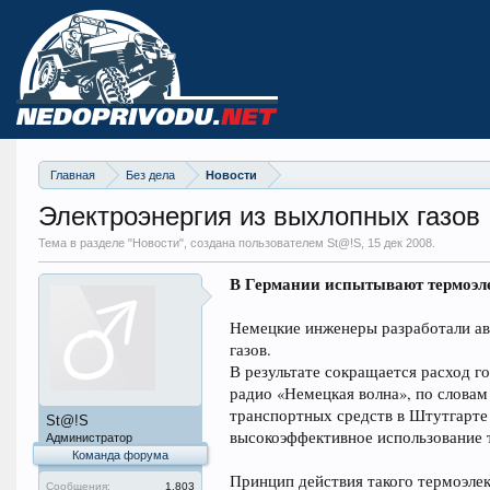
Главная
Без дела
Новости
Электроэнергия из выхлопных газов
Тема в разделе "
Новости
", создана пользователем St@!S,
15 дек 2008
.
В Германии испытывают термоэле
Немецкие инженеры разработали а
газов.
В результате сокращается расход го
радио «Немецкая волна», по словам
транспортных средств в Штутгарте
St@!S
высокоэффективное использование т
Администратор
Команда форума
Принцип действия такого термоэлек
Сообщения:
1.803