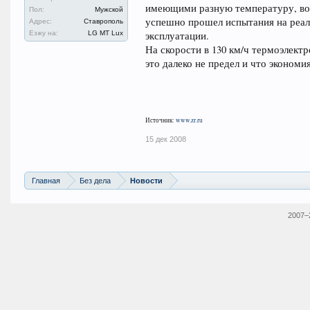
имеющими разную температуру, воз
Пол:
Мужской
успешно прошел испытания на реал
Адрес:
Ставрополь
Езжу на:
LG MT Lux
эксплуатации.
На скорости в 130 км/ч термоэлектр
это далеко не предел и что эконом
Источник:
www.zr.ru
15 дек 2008
Главная
Без дела
Новости
2007–