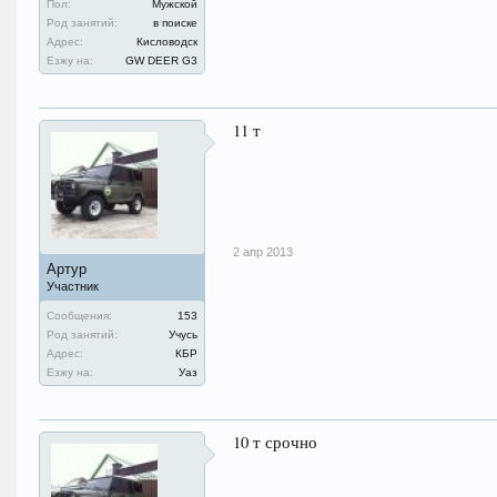
Пол:
Мужской
Род занятий:
в поиске
Адрес:
Кисловодск
Езжу на:
GW DEER G3
11 т
2 апр 2013
Артур
Участник
Сообщения:
153
Род занятий:
Учусь
Адрес:
КБР
Езжу на:
Уаз
10 т срочно