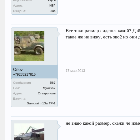
Род занятий:
Учусь
Адрес:
КБР
Езжу на:
Уаз
Все таки размер сиденья какой? Дай
такое же не вижу, есть эво2 но он
Orlov
17 мар 2013
+79283217815
Сообщения:
587
Пол:
Мужской
Адрес:
Ставрополь
Езжу на:
Samurai m13a ТР-1
не знаю какой размер, скажи че изм