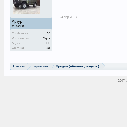
24 апр 2013
Артур
Участник
Сообщения:
153
Род занятий:
Учусь
Адрес:
КБР
Езжу на:
Уаз
Главная
Барахолка
Продам (обменяю, подарю)
2007–