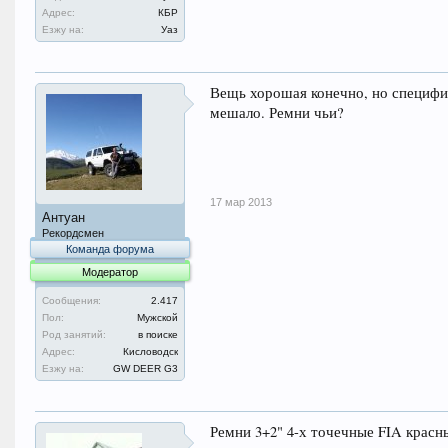
Адрес:
КБР
Езжу на:
Уаз
Вещь хорошая конечно, но специфич
мешало. Ремни чьи?
17 мар 2013
Антуан
Рекордсмен
Команда форума
Модератор
Сообщения:
2.417
Пол:
Мужской
Род занятий:
в поиске
Адрес:
Кисловодск
Езжу на:
GW DEER G3
Ремни 3+2" 4-х точечные FIA красные