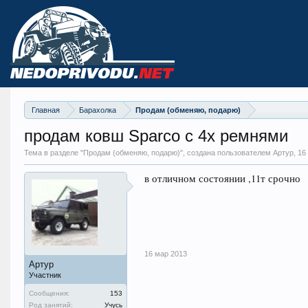
Главная
Барахолка
Продам (обменяю, подарю)
продам ковш Sparco с 4х ремнями
Тема в разделе "
Продам (обменяю, подарю)
", создана пользователем Артур,
16
в отличном состоянии ,11т срочно
16 мар 2013
Артур
Участник
Сообщения:
153
Род занятий:
Учусь