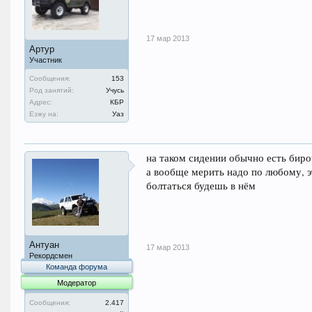
17 мар 2013
Артур
Участник
Сообщения:
153
Род занятий:
Учусь
Адрес:
КБР
Езжу на:
Уаз
на таком сидении обычно есть биро
а вообще мерить надо по любому, э
болтаться будешь в нём
Антуан
17 мар 2013
Рекордсмен
Команда форума
Модератор
Сообщения:
2.417