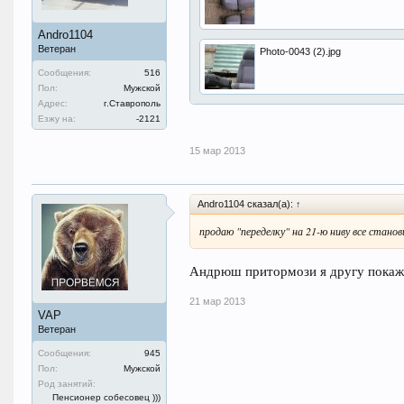
Andro1104
Ветеран
Photo-0043 (2).jpg
Сообщения:
516
Пол:
Мужской
Адрес:
г.Ставрополь
Езжу на:
-2121
15 мар 2013
Andro1104 сказал(а):
↑
продаю "переделку" на 21-ю ниву все стан
Андрюш притормози я другу покаж
21 мар 2013
VAP
Ветеран
Сообщения:
945
Пол:
Мужской
Род занятий:
Пенсионер собесовец )))