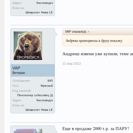
Адрес:
Кисловодск
Езжу на:
Шевролет Нива LE
VAP сказал(а):
↑
Андрюш притормози я другу покажу.
Андрюш извени уже купили, теме а
21 мар 2013
VAP
Ветеран
Сообщения:
945
Пол:
Мужской
Род занятий:
Пенсионер собесовец )))
Адрес:
Кисловодск
Езжу на:
Шевролет Нива LE
Еще в продаже 2000 т.р. за ПАРУ!