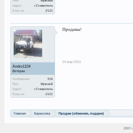
Пол:
Мужской
Адрес:
г.Ставрополь
Езжу на:
-2121
Проданы!
24 мар 2013
Andro1104
Ветеран
Сообщения:
516
Пол:
Мужской
Адрес:
г.Ставрополь
Езжу на:
-2121
Главная
Барахолка
Продам (обменяю, подарю)
2007–