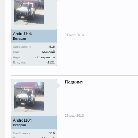
Andro1104
21 мар 2013
Ветеран
Сообщения:
516
Пол:
Мужской
Адрес:
г.Ставрополь
Езжу на:
-2121
Подниму
22 мар 2013
Andro1104
Ветеран
Сообщения:
516