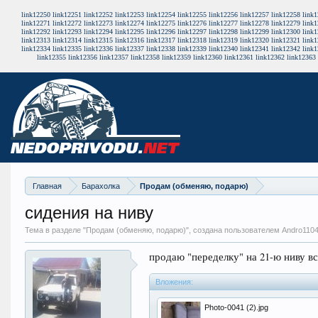
link12250
link12251
link12252
link12253
link12254
link12255
link12256
link12257
link12258
link
link12271
link12272
link12273
link12274
link12275
link12276
link12277
link12278
link12279
link
link12292
link12293
link12294
link12295
link12296
link12297
link12298
link12299
link12300
link
link12313
link12314
link12315
link12316
link12317
link12318
link12319
link12320
link12321
link
link12334
link12335
link12336
link12337
link12338
link12339
link12340
link12341
link12342
link
link12355
link12356
link12357
link12358
link12359
link12360
link12361
link12362
link12363
Главная
Барахолка
Продам (обменяю, подарю)
сидения на ниву
Тема в разделе "
Продам (обменяю, подарю)
", создана пользователем Andro110
продаю "переделку" на 21-ю ниву вс
Вложения:
Photo-0041 (2).jpg