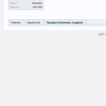
Адрес:
Армавир
Езжу на:
-УАЗ 469
Главная
Барахолка
Продам (обменяю, подарю)
2007–