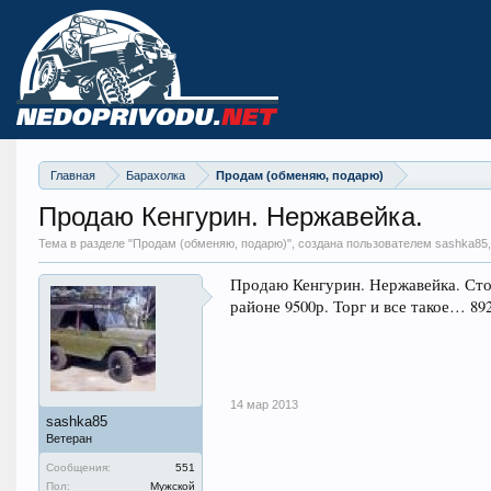
Главная
Барахолка
Продам (обменяю, подарю)
Продаю Кенгурин. Нержавейка.
Тема в разделе "
Продам (обменяю, подарю)
", создана пользователем sashka85
Продаю Кенгурин. Нержавейка. Стоя
районе 9500р. Торг и все такое… 89
14 мар 2013
sashka85
Ветеран
Сообщения:
551
Пол:
Мужской