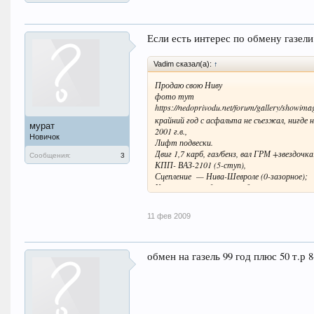
Если есть интерес по обмену газели 
Vadim сказал(а):
↑
Продаю свою Ниву
фото тут
https://nedoprivodu.net/forum/gallery/show
крайний год с асфальта не съезжал, нигде 
мурат
2001 г.в.,
Новичок
Лифт подвески.
Двиг 1,7 карб, газ/бенз, вал ГРМ +звездоч
Сообщения:
3
КПП- ВАЗ-2101 (5-ступ),
Сцепление — Нива-Шевроле (0-зазорное);
Крепление разадат. коробки — 3 точки;
Главн передачи — ВАЗ 2102;
Задний мост - Нива-Шевроле, усилен;
11 фев 2009
Редуктор Заднего Моста — дифференциал
Сапуны редукторов мостов выведены под к
Амортизаторы — двухтрубные газовые - 6 
Бамперы, пороги — силовые;
обмен на газель 99 год плюс 50 т.р 8
Лонжероны — усилены;
Защита — двигателя, РПМ;
Свет — основной - галоген, дополнительны
Сиденья - UNP;
Доп приборная панель;