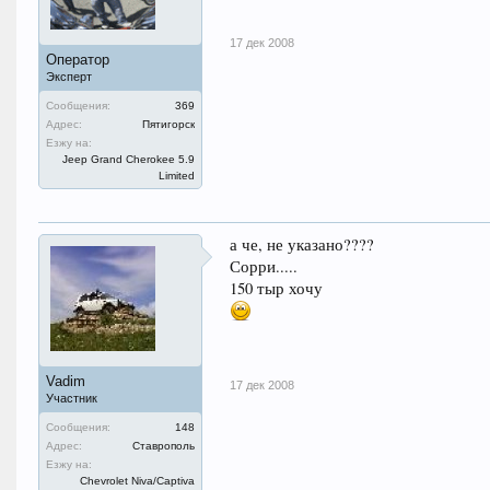
17 дек 2008
Оператор
Эксперт
Сообщения:
369
Адрес:
Пятигорск
Езжу на:
Jeep Grand Cherokee 5.9
Limited
а че, не указано????
Сорри.....
150 тыр хочу
Vadim
17 дек 2008
Участник
Сообщения:
148
Адрес:
Ставрополь
Езжу на:
Chevrolet Niva/Captiva