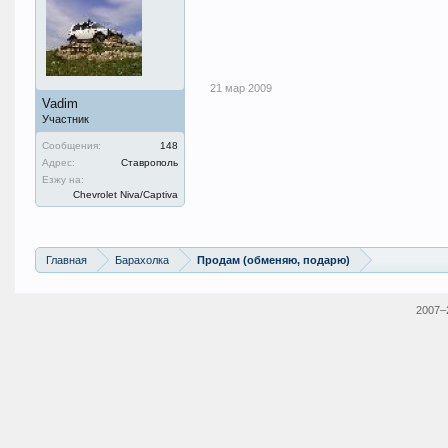
21 мар 2009
Vadim
Участник
Сообщения:
148
Адрес:
Ставрополь
Езжу на:
Chevrolet Niva/Captiva
Главная
Барахолка
Продам (обменяю, подарю)
2007–