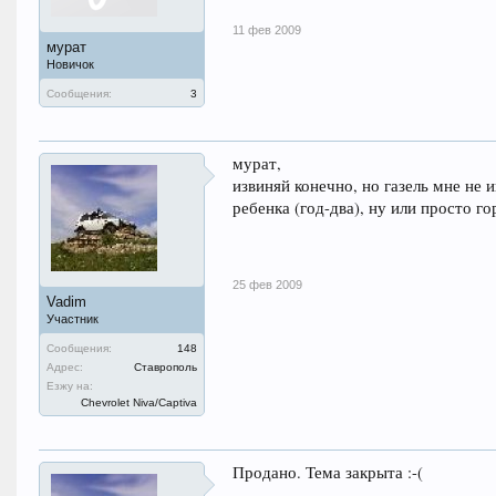
Сигнализация, ЦЗ, стеклоподъемники, обо
Резина- в настоящий момент Я-569 (Медве
11 фев 2009
Состояние - жива, здорова. Жалоб нет.
мурат
Новичок
Сообщения:
3
мурат,
извиняй конечно, но газель мне не
ребенка (год-два), ну или просто г
25 фев 2009
Vadim
Участник
Сообщения:
148
Адрес:
Ставрополь
Езжу на:
Chevrolet Niva/Captiva
Продано. Тема закрыта :-(