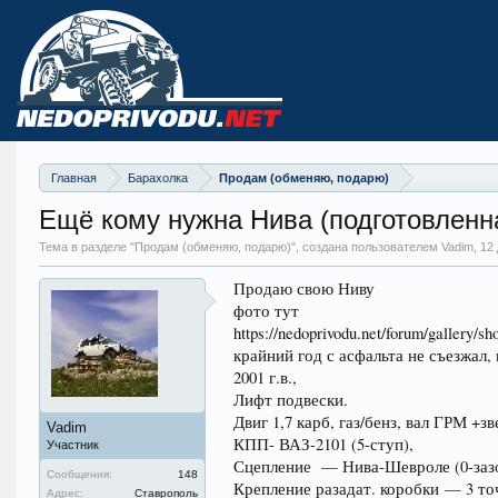
Главная
Барахолка
Продам (обменяю, подарю)
Ещё кому нужна Нива (подготовленн
Тема в разделе "
Продам (обменяю, подарю)
", создана пользователем Vadim,
12 
Продаю свою Ниву
фото тут
https://nedoprivodu.net/forum/galler
крайний год с асфальта не съезжал,
2001 г.в.,
Лифт подвески.
Двиг 1,7 карб, газ/бенз, вал ГРМ +
Vadim
КПП- ВАЗ-2101 (5-ступ),
Участник
Сцепление — Нива-Шевроле (0-заз
Сообщения:
148
Крепление разадат. коробки — 3 то
Адрес:
Ставрополь