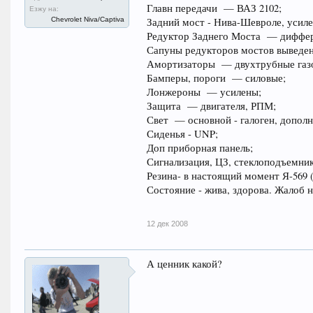
Главн передачи — ВАЗ 2102;
Езжу на:
Chevrolet Niva/Captiva
Задний мост - Нива-Шевроле, усиле
Редуктор Заднего Моста — диффер
Сапуны редукторов мостов выведен
Амортизаторы — двухтрубные газовы
Бамперы, пороги — силовые;
Лонжероны — усилены;
Защита — двигателя, РПМ;
Свет — основной - галоген, допол
Сиденья - UNP;
Доп приборная панель;
Сигнализация, ЦЗ, стеклоподъемни
Резина- в настоящий момент Я-569 
Состояние - жива, здорова. Жалоб н
12 дек 2008
А ценник какой?