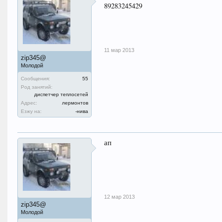
89283245429
11 мар 2013
zip345@
Молодой
Сообщения:
55
Род занятий:
диспетчер теплосетей
Адрес:
лермонтов
Езжу на:
-нива
ап
12 мар 2013
zip345@
Молодой