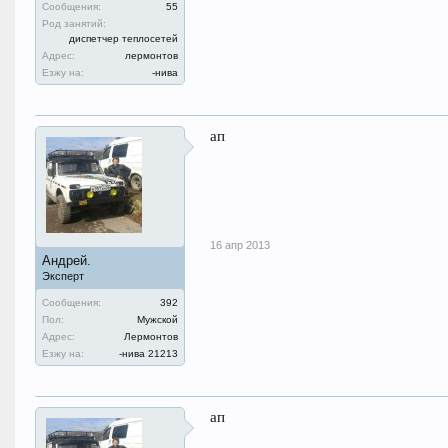
Сообщения:
55
Род занятий:
диспетчер теплосетей
Адрес:
лермонтов
Езжу на:
-нива
ап
16 апр 2013
Андрей.
Эксперт
Сообщения:
392
Пол:
Мужской
Адрес:
Лермонтов
Езжу на:
-нива 21213
ап