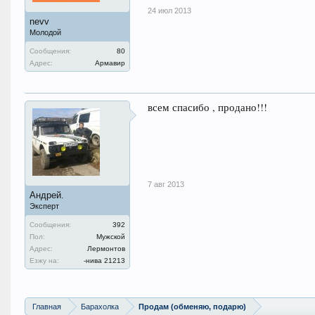
24 июл 2013
nevv
Молодой
Сообщения:
80
Адрес:
Армавир
всем спасибо , продано!!!
7 авг 2013
Андрей.
Эксперт
Сообщения:
392
Пол:
Мужской
Адрес:
Лермонтов
Езжу на:
-нива 21213
Главная
Барахолка
Продам (обменяю, подарю)