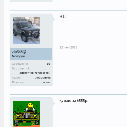
АП
22 июл 2013
zip345@
Молодой
Сообщения:
55
Род занятий:
диспетчер теплосетей
Адрес:
лермонтов
Езжу на:
-нива
куплю за 6000р.