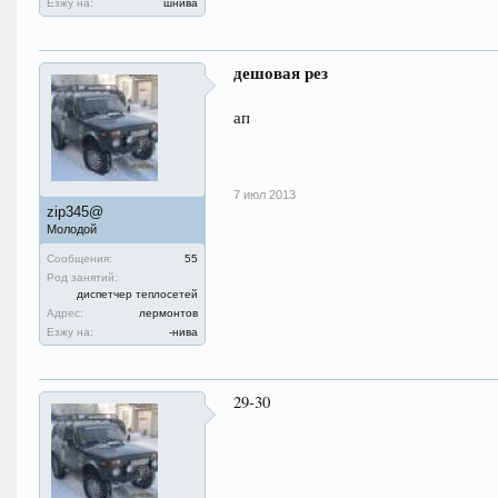
Езжу на:
шнива
дешовая рез
ап
7 июл 2013
zip345@
Молодой
Сообщения:
55
Род занятий:
диспетчер теплосетей
Адрес:
лермонтов
Езжу на:
-нива
29-30