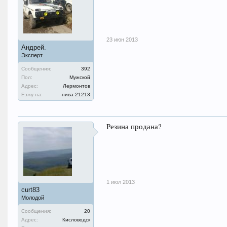
23 июн 2013
Андрей.
Эксперт
Сообщения:
392
Пол:
Мужской
Адрес:
Лермонтов
Езжу на:
-нива 21213
Резина продана?
1 июл 2013
curt83
Молодой
Сообщения:
20
Адрес:
Кисловодск