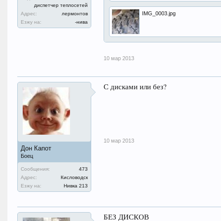
диспетчер теплосетей
IMG_0003.jpg
Адрес:
лермонтов
Езжу на:
-нива
10 мар 2013
С дисками или без?
10 мар 2013
Дон Капот
Боец
Сообщения:
473
Адрес:
Кисловодск
Езжу на:
Нивка 213
БЕЗ ДИСКОВ