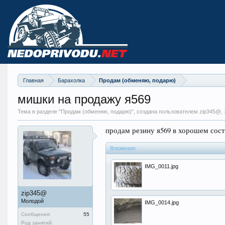
Главная
Барахолка
Продам (обменяю, подарю)
мишки на продажу я569
Тема в разделе "
Продам (обменяю, подарю)
", создана пользователем zip345@,
продам резину я569 в хорошем сост
Вложения:
IMG_0011.jpg
zip345@
Молодой
IMG_0014.jpg
Сообщения:
55
Род занятий: