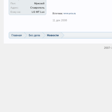
Пол:
Мужской
Адрес:
Ставрополь
Езжу на:
LG MT Lux
Источник:
www.avto.ru
11 дек 2008
Главная
Без дела
Новости
2007–