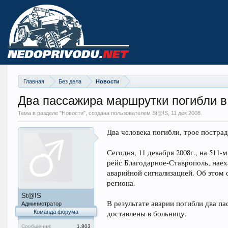
Главная
Без дела
Новости
Два пассажира маршрутки погибли в
Тема в разделе "
Новости
", создана пользователем St@!S,
11 дек 2008
.
Два человека погибли, трое постра
Сегодня, 11 декабря 2008г., на 51
рейс Благодарное-Ставрополь, нае
аварийной сигнализацией. Об этом
региона.
St@!S
В результате аварии погибли два 
Администратор
Команда форума
доставлены в больницу.
Сообщения:
1.803