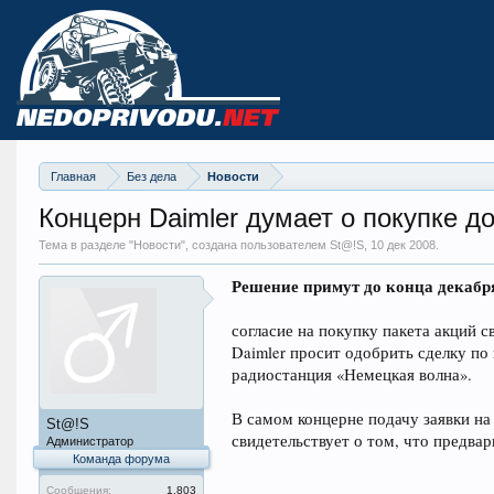
Главная
Без дела
Новости
Концерн Daimler думает о покупке 
Тема в разделе "
Новости
", создана пользователем St@!S,
10 дек 2008
.
Решение примут до конца декабр
согласие на покупку пакета акций с
Daimler просит одобрить сделку п
радиостанция «Немецкая волна».
В самом концерне подачу заявки на
St@!S
свидетельствует о том, что предва
Администратор
Команда форума
Сообщения:
1.803