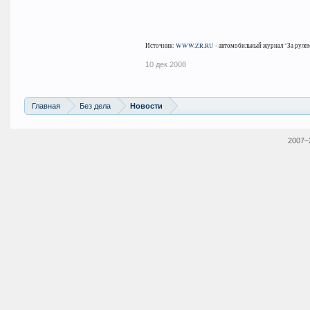
Источник:
WWW.ZR.RU
- автомобильный журнал "За рулем
10 дек 2008
Главная
Без дела
Новости
2007–