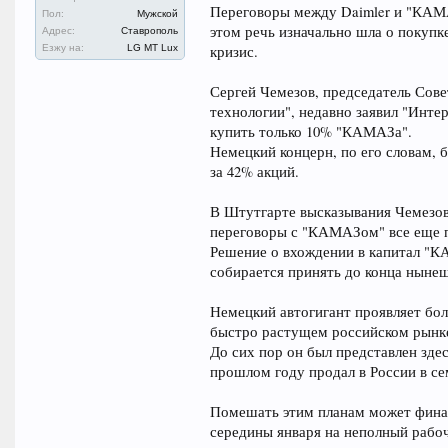
Переговоры между Daimler и "КАМА
Пол:
Мужской
этом речь изначально шла о покуп
Адрес:
Ставрополь
Езжу на:
LG MT Lux
кризис.
Сергей Чемезов, председатель Сов
технологии", недавно заявил "Интер
купить только 10% "КАМАЗа".
Немецкий концерн, по его словам, б
за 42% акций.
В Штутгарте высказывания Чемезов
переговоры с "КАМАЗом" все еще 
Решение о вхождении в капитал "КА
собирается принять до конца нынеш
Немецкий автогигант проявляет бо
быстро растущем российском рынк
До сих пор он был представлен зде
прошлом году продал в России в сем
Помешать этим планам может финанс
середины января на неполный рабоч