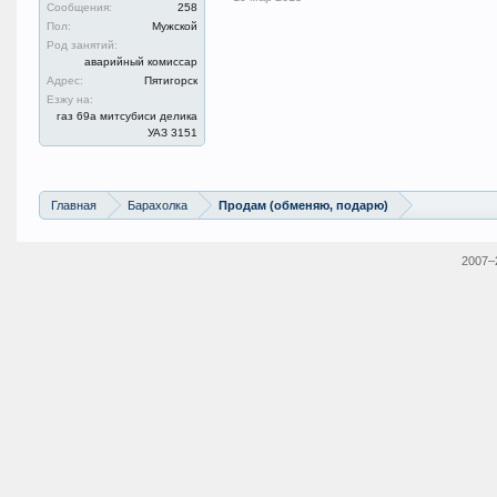
Сообщения:
258
Пол:
Мужской
Род занятий:
аварийный комиссар
Адрес:
Пятигорск
Езжу на:
газ 69а митсубиси делика
УАЗ 3151
Главная
Барахолка
Продам (обменяю, подарю)
2007–