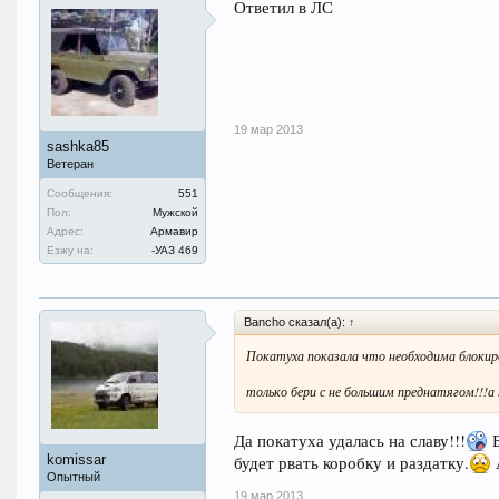
Ответил в ЛС
19 мар 2013
sashka85
Ветеран
Сообщения:
551
Пол:
Мужской
Адрес:
Армавир
Езжу на:
-УАЗ 469
Bancho сказал(а):
↑
Покатуха показала что необходима блокиро
только бери с не большим преднатягом!!!а 
Да покатуха удалась на славу!!!
Б
komissar
будет рвать коробку и раздатку.
А
Опытный
19 мар 2013