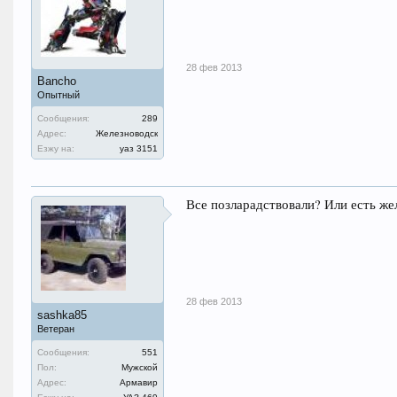
28 фев 2013
Bancho
Опытный
Сообщения:
289
Адрес:
Железноводск
Езжу на:
уаз 3151
Все позларадствовали? Или есть ж
28 фев 2013
sashka85
Ветеран
Сообщения:
551
Пол:
Мужской
Адрес:
Армавир