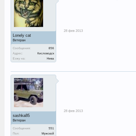
28 фев 2013
Lonely cat
Ветеран
Сообщения:
856
Адрес:
Кисловодск
Езжу на:
Нива
28 фев 2013
sashka85
Ветеран
Сообщения:
551
Пол:
Мужской