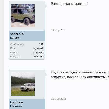
Блокировки в наличии!
14 мар 2013
sashka85
Ветеран
Сообщения:
551
Пол:
Мужской
Адрес:
Армавир
Езжу на:
-УАЗ 469
Надо на передок военного редуктор
закрутил, поехал! Как оплачивать? Д
19 мар 2013
komissar
Опытный