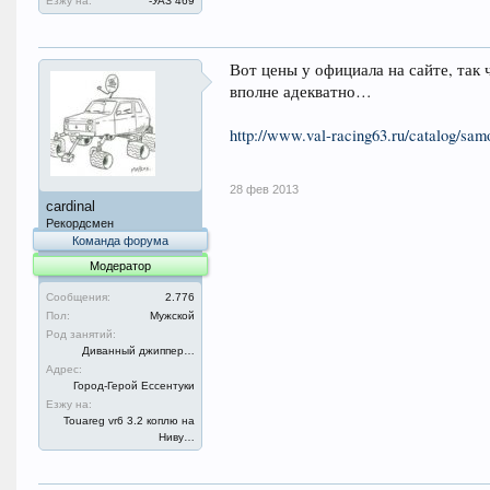
Езжу на:
-УАЗ 469
Вот цены у официала на сайте, так ч
вполне адекватно…
http://www.val-racing63.ru/catalog/sam
28 фев 2013
cardinal
Рекордсмен
Команда форума
Модератор
Сообщения:
2.776
Пол:
Мужской
Род занятий:
Диванный джиппер…
Адрес:
Город-Герой Ессентуки
Езжу на:
Touareg vr6 3.2 коплю на
Ниву…