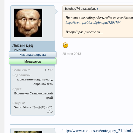
bolshoy74 сказал(а):
↑
Что то я не пойму-здесь сайт самых богат
http://www.gaz69.ru/ipb/topic/120479/
Второй раз ,знаете ли…
Лысый Дед
Чемпион
28 фев 2013
Команда форума
Модератор
Сообщения:
1.717
Род занятий:
юрист-кому надо помогу,
обращайтесь
Адрес:
Ессентуки Ставропольский
край
Езжу на:
Grand Vitara ゴールデンドラ
ゴン
http://www.meta-s.ru/category_21.html