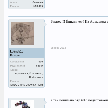
Адрес:
Армавир
Езжу на:
-УАЗ 469
Бизнес!!! Ёшкин кот! Из Армавира 
28 фев 2013
kolins515
Ветеран
Сообщения:
536
Род занятий:
юрист
Адрес:
Карачаевск, Краснодар,
Нефтекумск
Езжу на:
DODGE RAM 2500 5.7 HEMI
я так понимаю бтр 60 с подготовко