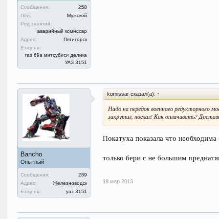
Сообщения:
258
Пол:
Мужской
Род занятий:
аварийный комиссар
Адрес:
Пятигорск
Езжу на:
газ 69а митсубиси делика
УАЗ 3151
komissar сказал(а):
↑
Надо на передок военного редукторного мо
закрутил, поехал! Как оплачивать? Достав
Покатуха показала что необходима 
Bancho
только бери с не большим преднатяг
Опытный
Сообщения:
289
19 мар 2013
Адрес:
Железноводск
Езжу на:
уаз 3151