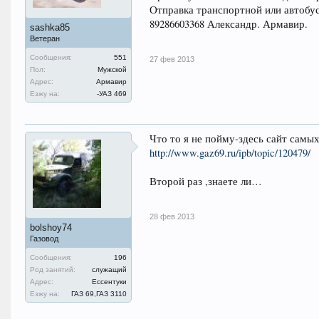
Отправка транспортной или автобу
89286603368 Александр. Армавир.
sashka85
Ветеран
Сообщения:
551
27 фев 2013
Пол:
Мужской
Адрес:
Армавир
Езжу на:
-УАЗ 469
Что то я не пойму-здесь сайт самы
http://www.gaz69.ru/ipb/topic/120479/
Второй раз ,знаете ли…
28 фев 2013
bolshoy74
Газовод
Сообщения:
196
Род занятий:
служащий
Адрес:
Ессентуки
Езжу на:
ГАЗ 69,ГАЗ 3110