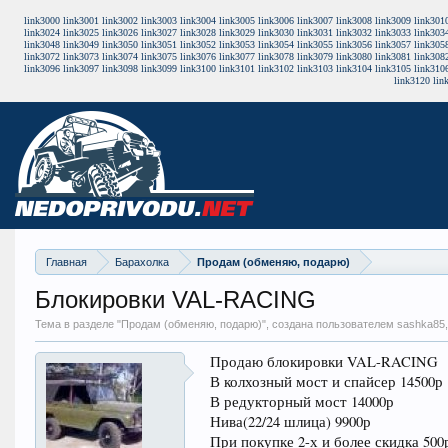
link3000
link3001
link3002
link3003
link3004
link3005
link3006
link3007
link3008
link3009
link301
link3024
link3025
link3026
link3027
link3028
link3029
link3030
link3031
link3032
link3033
link303
link3048
link3049
link3050
link3051
link3052
link3053
link3054
link3055
link3056
link3057
link305
link3072
link3073
link3074
link3075
link3076
link3077
link3078
link3079
link3080
link3081
link308
link3096
link3097
link3098
link3099
link3100
link3101
link3102
link3103
link3104
link3105
link310
link3120
lin
Главная
Барахолка
Продам (обменяю, подарю)
Блокировки VAL-RACING
Тема в разделе "
Продам (обменяю, подарю)
", создана пользователем sashka85
Продаю блокировки VAL-RACING
В колхозный мост и спайсер 14500р
В редукторный мост 14000р
Нива(22/24 шлица) 9900р
При покупке 2-х и более скидка 500