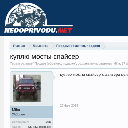
Главная
Барахолка
Продам (обменяю, подарю)
куплю мосты спайсер
Тема в разделе "
Продам (обменяю, подарю)
", создана пользователем Miha,
27 
куплю мосты спайсер с хантера цен
27 фев 2013
Miha
УАЗолом
Сообщения:
706
Адрес:
СК. г.Кисловодск