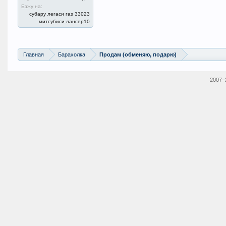
Езжу на:
субару легаси газ 33023
митсубиси лансер10
Главная
Барахолка
Продам (обменяю, подарю)
2007–