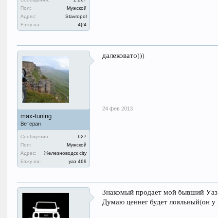
Пол:
Мужской
Адрес:
Stavropol
Езжу на:
4}{4
далековато)))
24 фев 2013
max-tuning
Ветеран
Сообщения:
627
Пол:
Мужской
Адрес:
Железноводск city
Езжу на:
уаз 469
Знакомый продает мой бывший Уаз.
Думаю ценнег будет лояльный(он у н