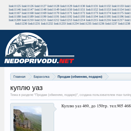
link11125
link11126
link11127
link11128
link11129
link11130
link11131
link11132
link11133
link
link11146
link11147
link11148
link11149
link11150
link11151
link11152
link11153
link11154
link
link11167
link11168
link11169
link11170
link11171
link11172
link11173
link11174
link11175
link
link11188
link11189
link11190
link11191
link11192
link11193
link11194
link11195
link11196
link
link11209
link11210
link11211
link11212
link11213
link11214
link11215
link11216
link11217
link
link11230
link11231
link11232
link11233
link11234
link11235
link11236
link11237
link11238
Главная
Барахолка
Продам (обменяю, подарю)
куплю уаз
Тема в разделе "
Продам (обменяю, подарю)
", создана пользователем max-tunin
Куплю уаз 469, до 150тр. тел.905 46