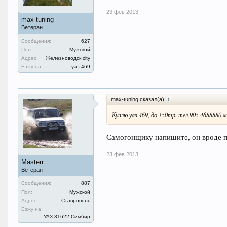
23 фев 2013
max-tuning
Ветеран
Сообщения:
627
Пол:
Мужской
Адрес:
Железноводск city
Езжу на:
уаз 469
max-tuning сказал(а):
↑
Куплю уаз 469, до 150тр. тел.905 4688880 
Самогонщику напишите, он вроде 
23 фев 2013
Masterr
Ветеран
Сообщения:
887
Пол:
Мужской
Адрес:
Ставрополь
Езжу на:
УАЗ 31622 Симбир