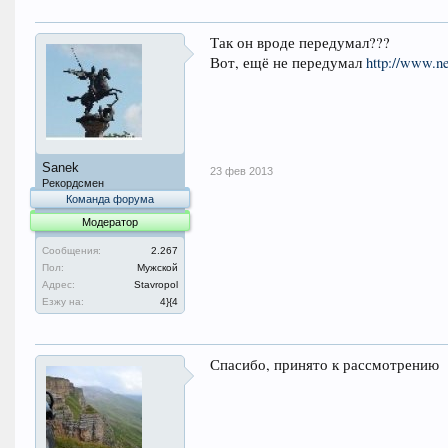
Так он вроде передумал???
Вот, ещё не передумал
http://www.n
Sanek
23 фев 2013
Рекордсмен
Команда форума
Модератор
Сообщения:
2.267
Пол:
Мужской
Адрес:
Stavropol
Езжу на:
4}{4
Спасибо, принято к рассмотрению