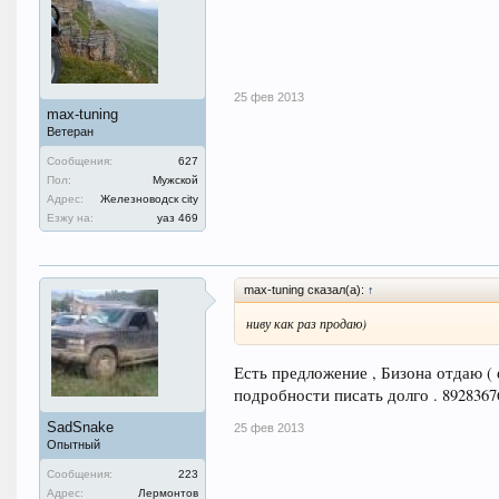
25 фев 2013
max-tuning
Ветеран
Сообщения:
627
Пол:
Мужской
Адрес:
Железноводск city
Езжу на:
уаз 469
max-tuning сказал(а):
↑
ниву как раз продаю)
Есть предложение , Бизона отдаю ( 
подробности писать долго . 892836
SadSnake
25 фев 2013
Опытный
Сообщения:
223
Адрес:
Лермонтов