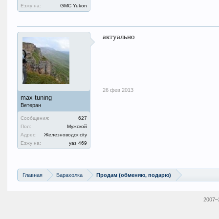
Езжу на:
GMC Yukon
актуально
26 фев 2013
max-tuning
Ветеран
Сообщения:
627
Пол:
Мужской
Адрес:
Железноводск city
Езжу на:
уаз 469
Главная
Барахолка
Продам (обменяю, подарю)
2007–