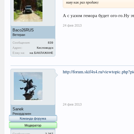
ниву как раз продаю)
А с уазом гемора будет ого-го.Ну 
24 фев 2013
Васо26RUS
Ветеран
Сообщения:
839
Адрес:
Кисловодск
Езжу на:
на БАКЛАЖАНЕ
http://forum.skif4x4.ru/viewtopic.php?
24 фев 2013
Sanek
Рекордсмен
Команда форума
Модератор
Сообщения:
2.267