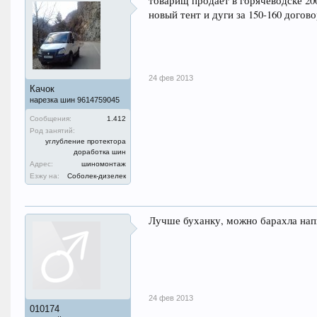
товарищ продает в горячеводске 20
новый тент и дуги за 150-160 догов
24 фев 2013
Качок
нарезка шин 9614759045
Сообщения:
1.412
Род занятий:
углубление протектора
доработка шин
Адрес:
шиномонтаж
Езжу на:
Соболек-дизелек
Лучше буханку, можно барахла напи
24 фев 2013
010174