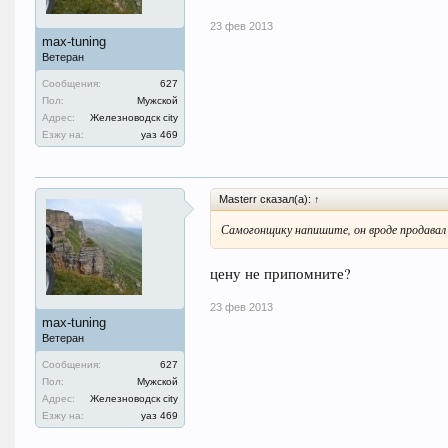
23 фев 2013
max-tuning
Ветеран
Сообщения:
627
Пол:
Мужской
Адрес:
Железноводск city
Езжу на:
уаз 469
Masterr сказал(а):
↑
Самогонщику напишите, он вроде продавал
цену не припомните?
23 фев 2013
max-tuning
Ветеран
Сообщения:
627
Пол:
Мужской
Адрес:
Железноводск city
Езжу на:
уаз 469