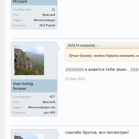
Молодой
Сообщения:
11
Пол:
Мужской
Адрес:
Железноводск
Езжу на:
УАЗ Patriot
010174 сказал(а):
↑
Лучше буханку, можно барахла напихать, 
)))))))))))) я кажется тебя знаю…)))))
25 фев 2013
max-tuning
Ветеран
Сообщения:
627
Пол:
Мужской
Адрес:
Железноводск city
Езжу на:
уаз 469
спасибо братья, все посмотрю!