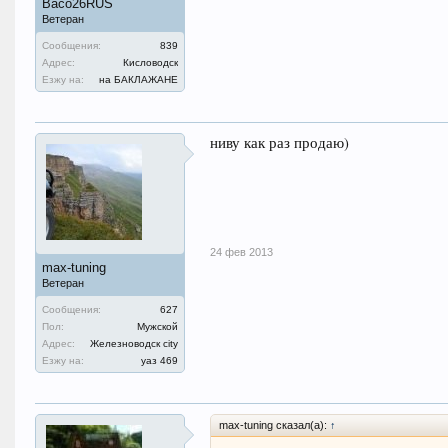
Васо26RUS
Ветеран
Сообщения:
839
Адрес:
Кисловодск
Езжу на:
на БАКЛАЖАНЕ
ниву как раз продаю)
24 фев 2013
max-tuning
Ветеран
Сообщения:
627
Пол:
Мужской
Адрес:
Железноводск city
Езжу на:
уаз 469
max-tuning сказал(а):
↑