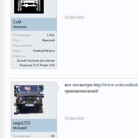
24 фев 2013
СэМ
Чемпион
Сообщения:
1.611
Пол:
Мужской
Род занятий:
.
Адрес:
СевКавТвГорск
Езжу на:
Suzuki Samurai (по кличке
Огурчик).TLC Prado 120
вот посмотри
http://www.avito.ru/ki
принцепиальная!
24 фев 2013
sega1723
Молодой
Сообщения:
83