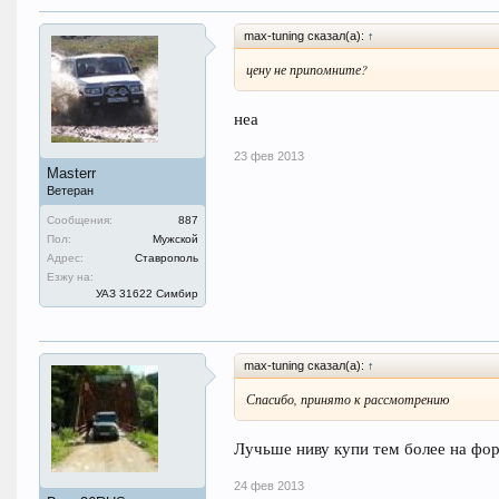
max-tuning сказал(а):
↑
цену не припомните?
неа
23 фев 2013
Masterr
Ветеран
Сообщения:
887
Пол:
Мужской
Адрес:
Ставрополь
Езжу на:
УАЗ 31622 Симбир
max-tuning сказал(а):
↑
Спасибо, принято к рассмотрению
Лучьше ниву купи тем более на фо
24 фев 2013