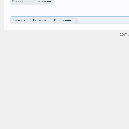
Езжу на:
в поисках
Главная
Без дела
Оффтопик
2007–