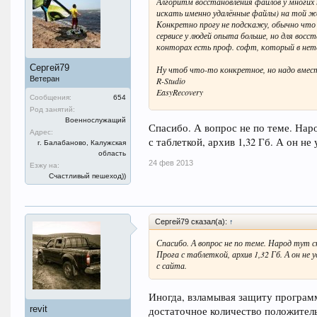
Алгоритм восстановления файлов у многих 
искать именно удалённые файлы) на той ж
Конкретно прогу не подскажу, обычно что 
сервисе у людей опыта больше, но для восс
конторах есть проф. софт, который в нете
Сергей79
Ну чтоб что-то конкретное, но надо вмест
Ветеран
R-Studio
EasyRecovery
Сообщения:
654
Род занятий:
Никаких гарантий, надо просто пробовать
Военнослужащий
Если флешка типа SD, то там, если не оши
Спасибо. А вопрос не по теме. Нар
Адрес:
микро SD, тогда бывают переходники microS
с таблеткой, архив 1,32 Гб. А он не
г. Балабаново, Калужская
область
Ну и конечно всё это делается через кардр
24 фев 2013
Езжу на:
Счастливый пешеход))
З.Ы. Меня лично проводник винды выводит
Сергей79 сказал(а):
↑
Спасибо. А вопрос не по теме. Народ тут 
Прога с таблеткой, архив 1,32 Гб. А он не
с сайта.
Иногда, взламывая защиту программ
revit
достаточное количество положител