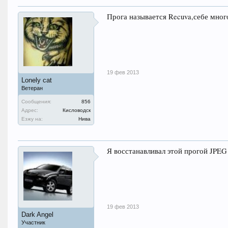
Прога называется Recuva,себе мног
19 фев 2013
Lonely cat
Ветеран
Сообщения:
856
Адрес:
Кисловодск
Езжу на:
Нива
Я восстанавливал этой прогой JPEG 
19 фев 2013
Dark Angel
Участник