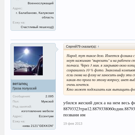
Военнослужащий
Адрес:
г. Балабаново, Калужская
область
Езжу на:
Счастливый пешеход))
Сергей79 сказал(а):
↑
Народ, тут такое дело. Имеется флэшка с
ноут нажимаю "вырезать" и на рабочем ст
полчаса. Через 3 мин. я закрываю окно коп
сохранилось 10 % фото. Знакомый компьюто
если снова на флэху не заносить инфу эт
какая-то прога по этому вопросу, инет вы
веталец
очень хочется.
Гроза полуосей
Кто может подсказать как вытащить фот
Сообщения:
2.095
убился жеский диск а на нем весь ф
Пол:
Мужской
Род занятий:
88793323три12.8879338060один.8879
изготовление мебели
позвани им
Адрес:
Ессентуки
Езжу на:
19 фев 2013
-нива 2121"GEKKON"