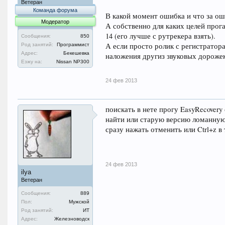
Ветеран
Команда форума
В какой момент ошибка и что за ош
Модератор
А собственно для каких целей прога
14 (его лучше с рутрекера взять).
Сообщения:
850
А если просто ролик с регистратора
Род занятий:
Программист
Адрес:
Бекешевка
наложения другиз звуковых дорожек
Езжу на:
Nissan NP300
24 фев 2013
поискать в нете прогу EasyRecovery
найти или старую версию ломанную
сразу нажать отменить или Ctrl+z в 
24 фев 2013
ilya
Ветеран
Сообщения:
889
Пол:
Мужской
Род занятий:
ИТ
Адрес:
Железноводск