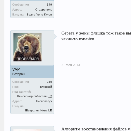
Сообщения:
149
Адрес:
Ставрополь
Езжу на:
Ssang Yong Kyron
Серега у жены флэшка тож такое выд
какие-то копейки.
21 фев 2013
VAP
Ветеран
Сообщения:
945
Пол:
Мужской
Род занятий:
Пенсионер собесовец )))
Адрес:
Кисловодск
Езжу на:
Шевролет Нива LE
Алгоритм восстановления файлов у