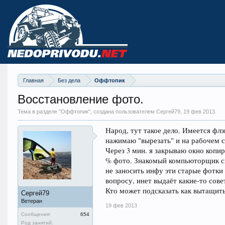
Главная
Без дела
Оффтопик
Восстановление фото.
Тема в разделе "
Оффтопик
", создана пользователем Сергей79,
19 фев 2013
.
Народ, тут такое дело. Имеется флэ
нажимаю "вырезать" и на рабочем с
Через 3 мин. я закрываю окно копир
% фото. Знакомый компьюторщик сказ
не заносить инфу эти старые фотки
вопросу, инет выдаёт какие-то сове
Кто может подсказать как вытащить
Сергей79
Ветеран
19 фев 2013
Сообщения:
654
Род занятий: