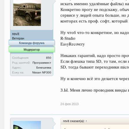
искать именно удалённые файлы) на
Конкретно прогу не подскажу, обыч
сервисе у людей опыта больше, но 
конторах есть проф. софт, который 
Ну чтоб что-то конкретное, но надо
revit
R-Studio
Ветеран
Команда форума
EasyRecovery
Модератор
Никаких гарантий, надо просто про
Сообщения:
850
Если флешка типа SD, то там, если
Род занятий:
Программист
SD, тогда бывают переходники micro
Адрес:
Бекешевка
Езжу на:
Nissan NP300
Ну и конечно всё это делается чере
З.Ы. Меня лично проводник винды в
24 фев 2013
revit сказал(а):
↑