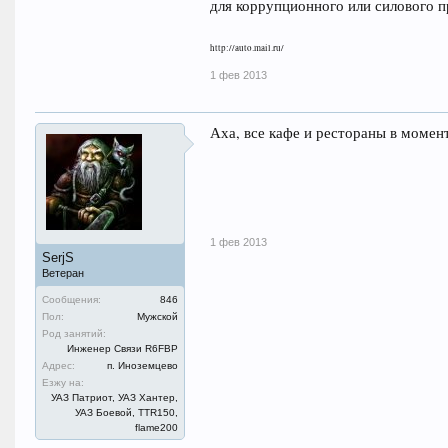
для коррупционного или силового п
http://auto.mail.ru/
1 фев 2013
Аха, все кафе и рестораны в момент
1 фев 2013
SerjS
Ветеран
Сообщения:
846
Пол:
Мужской
Род занятий:
Инженер Связи R6FBP
Адрес:
п. Иноземцево
Езжу на:
УАЗ Патриот, УАЗ Хантер,
УАЗ Боевой, TTR150,
flame200