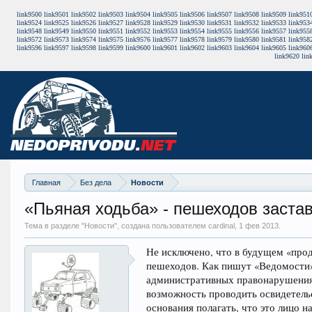
link9500
link9501
link9502
link9503
link9504
link9505
link9506
link9507
link9508
link9509
link951
link9524
link9525
link9526
link9527
link9528
link9529
link9530
link9531
link9532
link9533
link953
link9548
link9549
link9550
link9551
link9552
link9553
link9554
link9555
link9556
link9557
link955
link9572
link9573
link9574
link9575
link9576
link9577
link9578
link9579
link9580
link9581
link958
link9596
link9597
link9598
link9599
link9600
link9601
link9602
link9603
link9604
link9605
link960
link9620
lin
Главная
Без дела
Новости
«Пьяная ходьба» - пешеходов застав
Тема в разделе "
Новости
", создана пользователем cardinal,
1 фев 2013
.
Не исключено, что в будущем «прод
пешеходов. Как пишут «Ведомости»,
административных правонарушениях
возможность проводить освидетель
основания полагать, что это лицо н