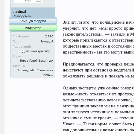
cardinal
Рекордсмен
Команда форума
Значит ли это, что полицейские на
уверяют, что нет. «Мы просто при
Модератор
законодательством», — заявили в М
Сообщения:
2.776
которые привлекаются к ответственн
Пол:
Мужской
общественных местах в состоянии 
Род занятий:
нравственность» (за это могут выпи
Диванный джиппер…
Адрес:
Город-Герой Ессентуки
Предполагается, что проверка пеше
Езжу на:
действуют при остановке водителе
Touareg vr6 3.2 коплю на
Ниву…
обжаловать решение и поехать на м
Однако эксперты уже сейчас говоря
возможность отказаться от прохожд
освидетельствованию невозможно,
этот принцип закреплен на междуна
они являются источником повышенн
это ничем ему не грозит, — поясн
Чиков. — Такая норма может быть 
как дополнительная возможность о