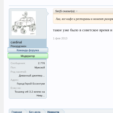
SerjS сказал(а):
↑
Аха, все кафе и рестораны в момент разорят
такое уже было в советское время и 
1 фев 2013
cardinal
Рекордсмен
Команда форума
Модератор
Сообщения:
2.776
Пол:
Мужской
Род занятий:
Диванный джиппер…
Адрес:
Город-Герой Ессентуки
Езжу на:
Touareg vr6 3.2 коплю на
Ниву…
Главная
Без дела
Новости