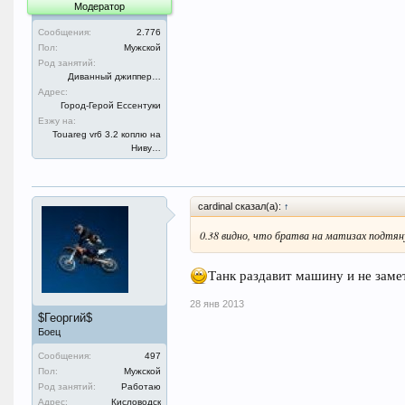
Модератор
Сообщения:
2.776
Пол:
Мужской
Род занятий:
Диванный джиппер…
Адрес:
Город-Герой Ессентуки
Езжу на:
Touareg vr6 3.2 коплю на
Ниву…
cardinal сказал(а):
↑
0.38 видно, что братва на матизах подтяну
Танк раздавит машину и не заме
28 янв 2013
$Георгий$
Боец
Сообщения:
497
Пол:
Мужской
Род занятий:
Работаю
Адрес:
Кисловодск