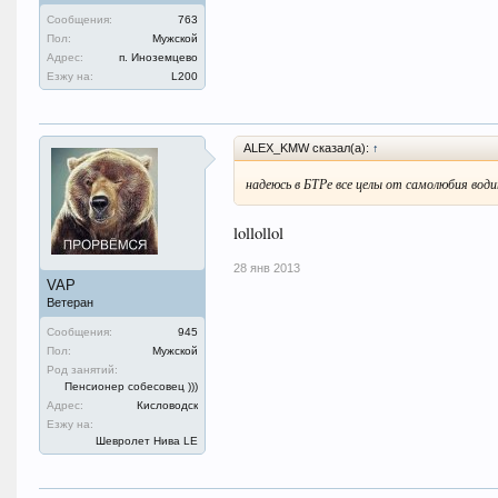
Сообщения:
763
Пол:
Мужской
Адрес:
п. Иноземцево
Езжу на:
L200
ALEX_KMW сказал(а):
↑
надеюсь в БТРе все целы от самолюбия вод
lollollol
28 янв 2013
VAP
Ветеран
Сообщения:
945
Пол:
Мужской
Род занятий:
Пенсионер собесовец )))
Адрес:
Кисловодск
Езжу на:
Шевролет Нива LE