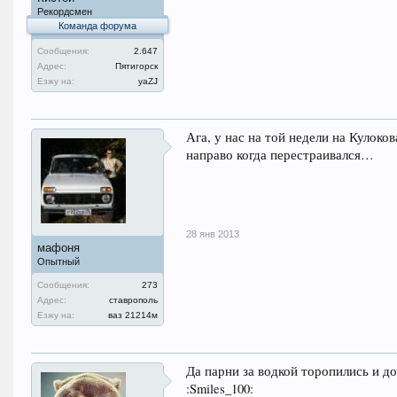
Рекордсмен
Команда форума
Сообщения:
2.647
Адрес:
Пятигорск
Езжу на:
уаZJ
Ага, у нас на той недели на Кулоко
направо когда перестраивался…
28 янв 2013
мафоня
Опытный
Сообщения:
273
Адрес:
ставрополь
Езжу на:
ваз 21214м
Да парни за водкой торопились и до
:Smiles_100: