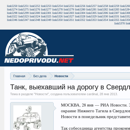
link5250
link5251
link5252
link5253
link5254
link5255
link5256
link5257
link5258
link5259
link526
link5274
link5275
link5276
link5277
link5278
link5279
link5280
link5281
link5282
link5283
link528
link5298
link5299
link5300
link5301
link5302
link5303
link5304
link5305
link5306
link5307
link530
link5322
link5323
link5324
link5325
link5326
link5327
link5328
link5329
link5330
link5331
link533
link5346
link5347
link5348
link5349
link5350
link5351
link5352
link5353
link5354
link5355
link535
link5370
lin
Главная
Без дела
Новости
Танк, выехавший на дорогу в Сверд
Тема в разделе "
Новости
", создана пользователем cardinal,
28 янв 2013
.
МОСКВА, 28 янв — РИА Новости. Эк
окраине Нижнего Тагила в Свердлов
Новости в понедельник представит
Так собеседница агентства проком