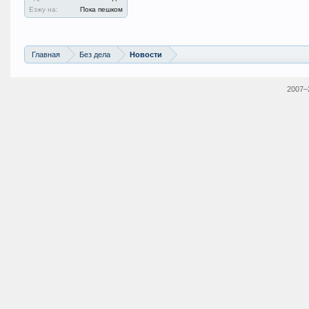
Езжу на:
Пока пешком
Главная
Без дела
Новости
2007–