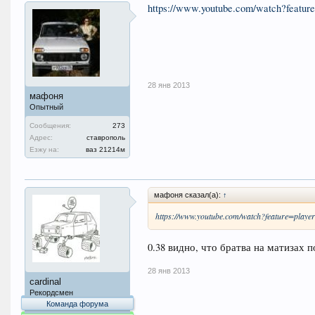
https://www.youtube.com/watch?feat
28 янв 2013
мафоня
Опытный
Сообщения:
273
Адрес:
ставрополь
Езжу на:
ваз 21214м
мафоня сказал(а):
↑
https://www.youtube.com/watch?feature=pl
0.38 видно, что братва на матизах п
28 янв 2013
cardinal
Рекордсмен
Команда форума