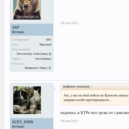
28 янв 2013
VAP
Ветеран
Сообщения:
945
Пол:
Мужской
Род занятий:
Пенсионер собесовец )))
Адрес:
Кисловодск
Езжу на:
Шевролет Нива LE
мафоня сказал(а):
↑
Ага, у нас на той недели на Кулокова мати
направо когда перестраивался…
надеюсь в БТРе все целы от самолю
28 янв 2013
ALEX_KMW
Ветеран