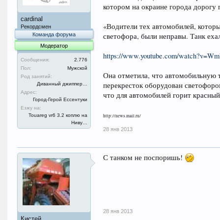
котором на окраине города дорогу 
cardinal
«Водители тех автомобилей, которы
Рекордсмен
Команда форума
светофора, были неправы. Танк еха
Модератор
https://www.youtube.com/watch?v=
Сообщения:
2.776
Пол:
Мужской
Она отметила, что автомобильную т
Род занятий:
перекресток оборудован светофоро
Диванный джиппер…
Адрес:
что для автомобилей горит красный
Город-Герой Ессентуки
Езжу на:
Touareg vr6 3.2 коплю на
http://news.mail.ru/
Ниву…
28 янв 2013
С танком не поспоришь!
28 янв 2013
Кистей