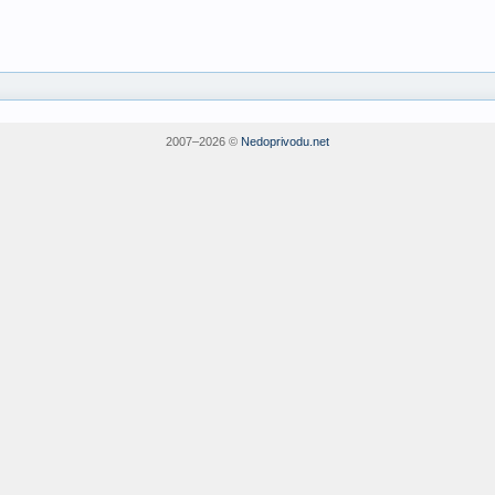
2007–
2026 ©
Nedoprivodu.net