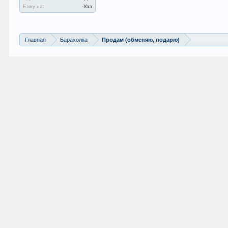
Езжу на:
-Уаз
Главная
Барахолка
Продам (обменяю, подарю)