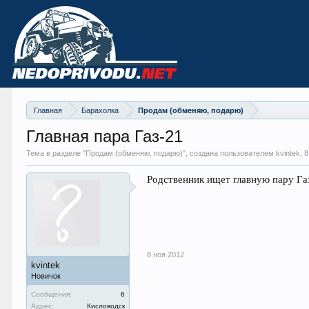
Главная
Барахолка
Продам (обменяю, подарю)
Главная пара Газ-21
Тема в разделе "
Продам (обменяю, подарю)
", создана пользователем kvintek,
8
Родственник ищет главную пару Газ-
8 ноя 2012
kvintek
Новичок
Сообщения:
6
Адрес:
Кисловодск