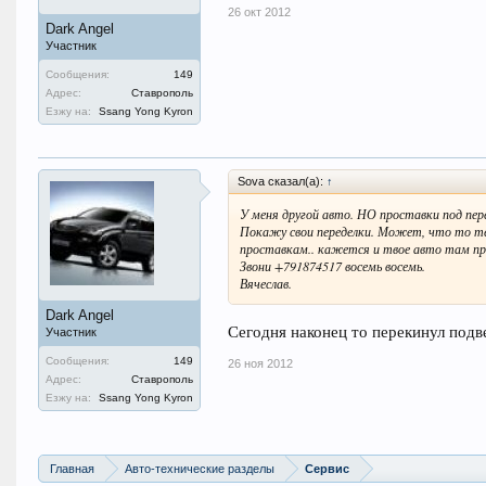
26 окт 2012
Dark Angel
Участник
Сообщения:
149
Адрес:
Ставрополь
Езжу на:
Ssang Yong Kyron
Sova сказал(а):
↑
У меня другой авто. НО проставки под пер
Покажу свои переделки. Может, что то те
проставкам.. кажется и твое авто там п
Звони +791874517 восемь восемь.
Вячеслав.
Dark Angel
Сегодня наконец то перекинул подв
Участник
Сообщения:
149
26 ноя 2012
Адрес:
Ставрополь
Езжу на:
Ssang Yong Kyron
Главная
Авто-технические разделы
Сервис