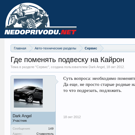
Главная
Авто-технические разделы
Сервис
Где поменять подвеску на Кайрон
Тема в разделе "
Сервис
", создана пользователем Dark Angel,
18 окт 2012
.
Суть вопроса: необходимо поменят
Да еще, не просто старые родные на
то что подрезать, подложить.
Dark Angel
18 окт 2012
Участник
Сообщения:
149
Адрес:
Ставрополь