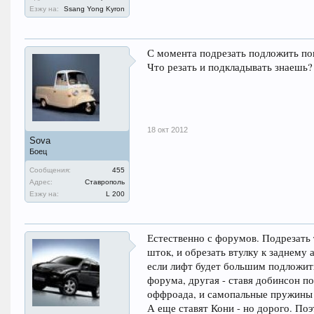
Езжу на:
Ssang Yong Kyron
С момента подрезать подложить п
Что резать и подкладывать знаешь?
18 окт 2012
Sova
Боец
Сообщения:
455
Адрес:
Ставрополь
Езжу на:
L 200
Естественно с форумов. Подрезать 
шток, и обрезать втулку к заднему
если лифт будет большим подложит
форума, другая - ставя добинсон по
оффроада, и самопальные пружины 
А еще ставят Кони - но дорого. П