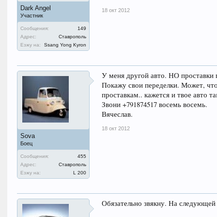
Dark Angel
18 окт 2012
Участник
Сообщения:
149
Адрес:
Ставрополь
Езжу на:
Ssang Yong Kyron
У меня другой авто. НО проставки 
Покажу свои переделки. Может, что
проставкам.. кажется и твое авто 
Звони +791874517 восемь восемь.
Вячеслав.
18 окт 2012
Sova
Боец
Сообщения:
455
Адрес:
Ставрополь
Езжу на:
L 200
Обязательно звякну. На следующей н