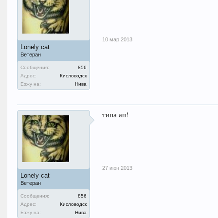
10 мар 2013
Lonely cat
Ветеран
Сообщения:
856
Адрес:
Кисловодск
Езжу на:
Нива
типа ап!
27 июн 2013
Lonely cat
Ветеран
Сообщения:
856
Адрес:
Кисловодск
Езжу на:
Нива