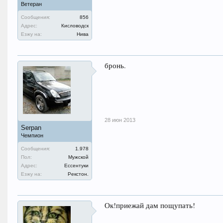
Ветеран
Сообщения:
856
Адрес:
Кисловодск
Езжу на:
Нива
бронь.
28 июн 2013
Serpan
Чемпион
Сообщения:
1.978
Пол:
Мужской
Адрес:
Ессентуки
Езжу на:
Рекстон.
Ок!приежай дам пощупать!