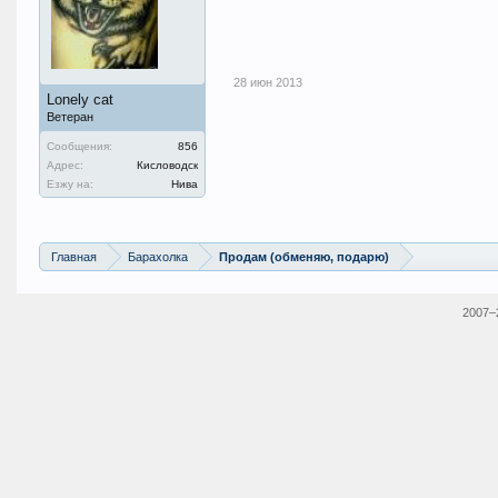
28 июн 2013
Lonely cat
Ветеран
Сообщения:
856
Адрес:
Кисловодск
Езжу на:
Нива
Главная
Барахолка
Продам (обменяю, подарю)
2007–