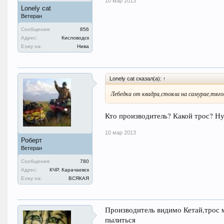
10 мар 2013
Lonely cat
Ветеран
Сообщения:
856
Адрес:
Кисловодск
Езжу на:
Нива
Lonely cat сказал(а):
↑
Лебедка от квадра,стояла на самурае,тягов
Кто производитель? Какой трос? Ну
10 мар 2013
Роберт
Ветеран
Сообщения:
780
Адрес:
КЧР. Карачаевск
Езжу на:
ВСЯКАЯ
Производитель видимо Кетай,трос 
пылиться