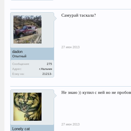
Самурай таскала?
27 июн 2013
dadon
Опытный
Сообщения:
275
Адрес:
г.Нальчик
Езжу на:
21213-
Не знаю )) купил с ней но не пробо
27 июн 2013
Lonely cat