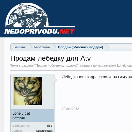
Главная
Барахолка
Продам (обменяю, подарю)
Продам лебедку для Atv
Тема в разделе "
Продам (обменяю, подарю)
", создана пользователем Lonely cat
Лебедка от квадра,стояла на самурае
12 окт 2012
Lonely cat
Ветеран
Сообщения:
856
Адрес:
Кисловодск