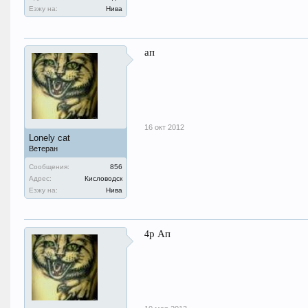
Езжу на:
Нива
ап
16 окт 2012
Lonely cat
Ветеран
Сообщения:
856
Адрес:
Кисловодск
Езжу на:
Нива
4р Ап