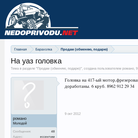
Главная
Барахолка
Продам (обменяю, подарю)
На уаз головка
Тема в разделе "
Продам (обменяю, подарю)
", создана пользователем романо,
9
Головка на 417-ый мотор,фрезерова
доработаны. 6 круб. 8962 912 29 34
9 окт 2012
романо
Молодой
Сообщения:
48
Адрес:
ессентуки