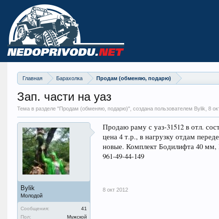
Главная
Барахолка
Продам (обменяю, подарю)
Зап. части на уаз
Тема в разделе "
Продам (обменяю, подарю)
", создана пользователем Bylik,
8 ок
Продаю раму с уаз-31512 в отл. сос
цена 4 т.р., в нагрузку отдам пере
новые. Комплект Бодилифта 40 мм, 
961-49-44-149
Bylik
8 окт 2012
Молодой
Сообщения:
41
Пол:
Мужской