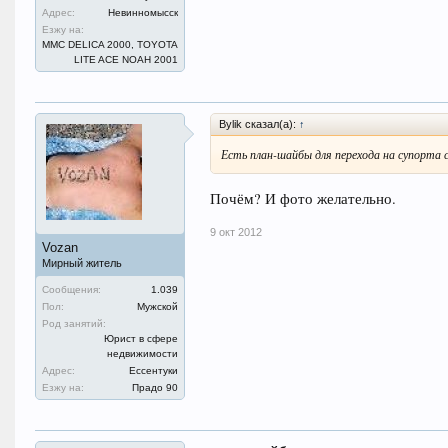
Адрес:
Невинномысск
Езжу на:
ММС DELICA 2000, TOYOTA
LITE ACE NOAH 2001
Bylik сказал(а):
↑
Есть план-шайбы для перехода на супорта с
Почём? И фото желательно.
9 окт 2012
Vozan
Мирный житель
Сообщения:
1.039
Пол:
Мужской
Род занятий:
Юрист в сфере
недвижимости
Адрес:
Ессентуки
Езжу на:
Прадо 90