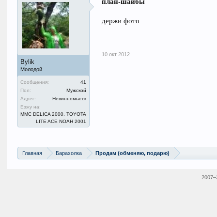
план-шайбы
держи фото
10 окт 2012
Bylik
Молодой
Сообщения:
41
Пол:
Мужской
Адрес:
Невинномысск
Езжу на:
ММС DELICA 2000, TOYOTA
LITE ACE NOAH 2001
Главная
Барахолка
Продам (обменяю, подарю)
2007–