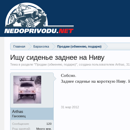
Главная
Барахолка
Продам (обменяю, подарю)
Ищу сиденье заднее на Ниву
Тема в разделе "
Продам (обменяю, подарю)
", создана пользователем Arthas,
31
Собсно.
Заднее сиденье на короткую Ниву. 
31 мар 2012
Arthas
Ганзовец
Сообщения:
120
Род занятий:
Много кем.