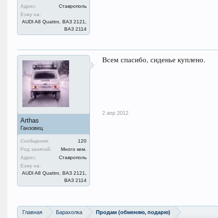
Адрес:
Ставрополь
Езжу на:
AUDI A8 Quattro, ВАЗ 2121,
ВАЗ 2114
Всем спасибо, сиденье куплено.
2 апр 2012
Arthas
Ганзовец
Сообщения:
120
Род занятий:
Много кем.
Адрес:
Ставрополь
Езжу на:
AUDI A8 Quattro, ВАЗ 2121,
ВАЗ 2114
Главная
Барахолка
Продам (обменяю, подарю)