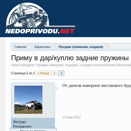
Главная
Барахолка
Продам (обменяю, подарю)
Приму в дар/куплю задние пружины
Тема в разделе "
Продам (обменяю, подарю)
", создана пользователем Безумны
Страница 2 из 2
< Назад
1
2
От дизеля наверное жестковато буде
14 фев 2012
Антуан
Рекордсмен