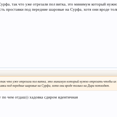
 Сурфа, так что уже отрезали пол витка, это минимум который нужн
сть проставки под передние шаровые на Сурфа, хотя они вроде тол
, так что уже отрезали пол витка, это минимум который нужно отрезать чтобы их 
вки под передние шаровые на Сурфа, хотя они вроде только на Дира потходят.
у по чем отдаш)) хадовка сдиром идентичная