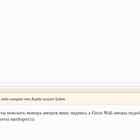
е люди говорят что Каяба похуже будет.
ты поискать номера аморов вижу надпись а Great Wall аморы подой
тоеты наоборот)))