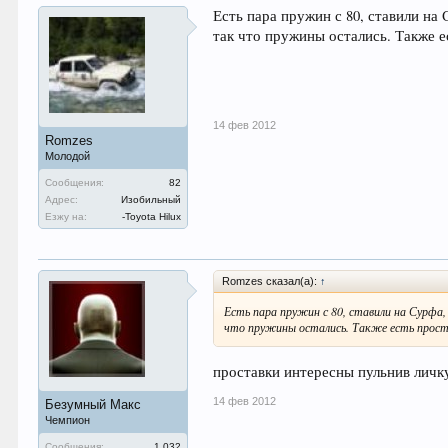
Есть пара пружин с 80, ставили на
так что пружины остались. Также е
14 фев 2012
Romzes
Молодой
Сообщения:
82
Адрес:
Изобильный
Езжу на:
-Toyota Hilux
Romzes сказал(а):
↑
Есть пара пружин с 80, ставили на Сурфа
что пружины остались. Также есть проста
проставки интересны пульнив личк
14 фев 2012
Безумный Макс
Чемпион
Сообщения:
1.032