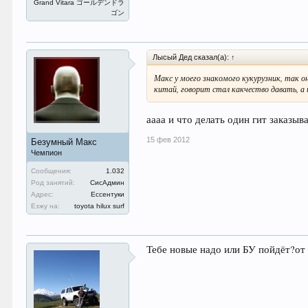
Grand Vitara ゴールデンドラ
ゴン
Лысый Дед сказал(а):
↑
Макс у моего знакомого кукурузник, так он
китай, говорит стал какчество давать, а
аааа и что делать один гит заказыва
15 фев 2012
Безумный Макс
Чемпион
Сообщения:
1.032
Род занятий:
СисАдмин
Адрес:
Ессентуки
Езжу на:
toyota hilux surf
Тебе новые надо или БУ пойдёт?от