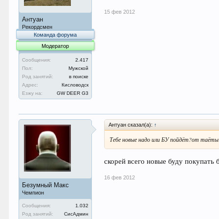
15 фев 2012
Антуан
Рекордсмен
Команда форума
Модератор
Сообщения:
2.417
Пол:
Мужской
Род занятий:
в поиске
Адрес:
Кисловодск
Езжу на:
GW DEER G3
Антуан сказал(а):
↑
Тебе новые надо или БУ пойдёт?от таёты
скорей всего новые буду покупать б
16 фев 2012
Безумный Макс
Чемпион
Сообщения:
1.032
Род занятий:
СисАдмин