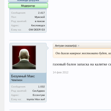
Команда форума
Модератор
Сообщения:
2.417
Пол:
Мужской
Род занятий:
в поиске
Адрес:
Кисловодск
Езжу на:
GW DEER G3
Антуан сказал(а):
↑
От дизеля наверное жестковато будет, хо
газовый балон запаска на калитке с
14 фев 2012
Безумный Макс
Чемпион
Сообщения:
1.032
Род занятий:
СисАдмин
Адрес:
Ессентуки
Езжу на:
toyota hilux surf