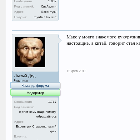
Сообщения:
1.032
Род занятий:
СисАдмин
Адрес:
Ессентуки
Езжу на:
toyota hilux surf
Макс у моего знакомого кукурузник,
настоящие, а китай, говорит стал к
15 фев 2012
Лысый Дед
Чемпион
Команда форума
Модератор
Сообщения:
1.717
Род занятий:
юрист-кому надо помогу,
обращайтесь
Адрес:
Ессентуки Ставропольский
край
Езжу на: