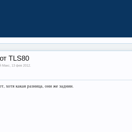
 от TLS80
й Макс,
13 фев 2012
.
т, хотя какая разница, они же заднии.