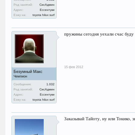
Род занятий:
СисАдмин
Адрес:
Ессентуки
Езжу на:
toyota hilux surf
пружины сегодня уехали счас буду 
15 фев 2012
Безумный Макс
Чемпион
Сообщения:
1.032
Род занятий:
СисАдмин
Адрес:
Ессентуки
Езжу на:
toyota hilux surf
Заказывай Тайоту, ну или Токико, 