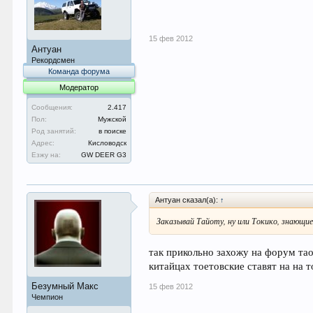
15 фев 2012
Антуан
Рекордсмен
Команда форума
Модератор
Сообщения:
2.417
Пол:
Мужской
Род занятий:
в поиске
Адрес:
Кисловодск
Езжу на:
GW DEER G3
Антуан сказал(а):
↑
Заказывай Тайоту, ну или Токико, знающи
так прикольно захожу на форум тао
китайцах тоетовские ставят на на 
Безумный Макс
15 фев 2012
Чемпион