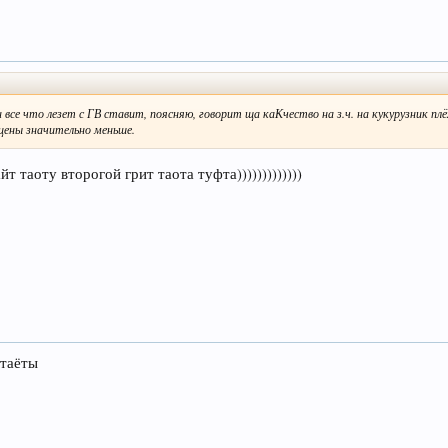
 все что лезет с ГВ ставит, поясняю, говорит ща каКчество на з.ч. на кукурузник плё
 цены значительно меньше.
йт таоту второгой грит таота туфта)))))))))))))
 таёты