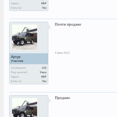
Адрес:
КБР
Езжу на:
Уаз
Почти продано
4 фев 2012
Артур
Участник
Сообщения:
153
Род занятий:
Учусь
Адрес:
КБР
Езжу на:
Уаз
Продано