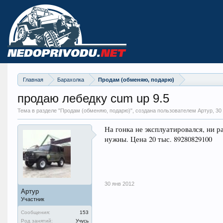
Главная
Барахолка
Продам (обменяю, подарю)
продаю лебедку cum up 9.5
Тема в разделе "
Продам (обменяю, подарю)
", создана пользователем Артур,
30
На гонка не эксплуатировался, ни р
нужны. Цена 20 тыс. 89280829100
30 янв 2012
Артур
Участник
Сообщения:
153
Род занятий:
Учусь