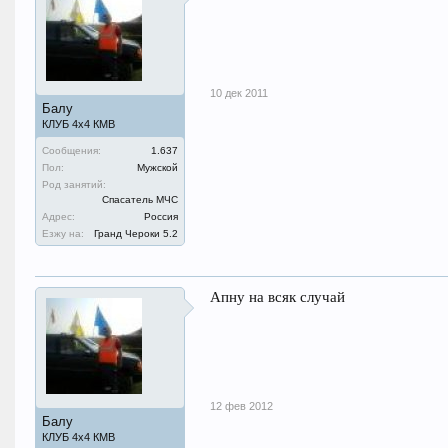
10 дек 2011
Балу
КЛУБ 4х4 КМВ
Сообщения:
1.637
Пол:
Мужской
Род занятий:
Спасатель МЧС
Адрес:
Россия
Езжу на:
Гранд Чероки 5.2
Апну на всяк случай
12 фев 2012
Балу
КЛУБ 4х4 КМВ