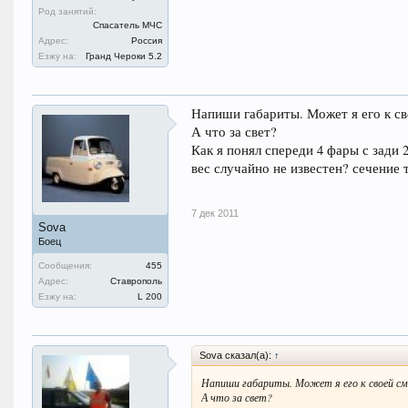
Род занятий:
Спасатель МЧС
Адрес:
Россия
Езжу на:
Гранд Чероки 5.2
Напиши габариты. Может я его к с
А что за свет?
Как я понял спереди 4 фары с зади 2
вес случайно не известен? сечение
7 дек 2011
Sova
Боец
Сообщения:
455
Адрес:
Ставрополь
Езжу на:
L 200
Sova сказал(а):
↑
Напиши габариты. Может я его к своей с
А что за свет?