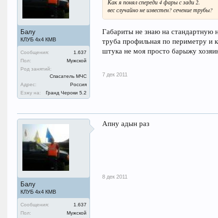
Как я понял спереди 4 фары с зади 2.
вес случайно не известен? сечение трубы?
Габариты не знаю на стандартную н
Балу
труба профильная по периметру и к
КЛУБ 4х4 КМВ
штука не моя просто барыжу хозяи
Сообщения:
1.637
Пол:
Мужской
Род занятий:
7 дек 2011
Спасатель МЧС
Адрес:
Россия
Езжу на:
Гранд Чероки 5.2
Апну адын раз
8 дек 2011
Балу
КЛУБ 4х4 КМВ
Сообщения:
1.637
Пол:
Мужской