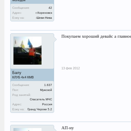
Молодой
Сообщения:
42
Адрес:
г.Кореновск
Езжу на:
-Шеви-Нива
Покупаем хороший девайс а главно
13 фев 2012
Балу
КЛУБ 4х4 КМВ
Сообщения:
1.637
Пол:
Мужской
Род занятий:
Спасатель МЧС
Адрес:
Россия
Езжу на:
Гранд Чероки 5.2
АП-ну