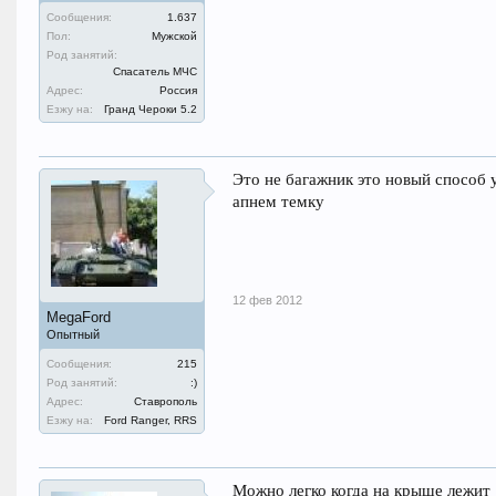
Сообщения:
1.637
Пол:
Мужской
Род занятий:
Спасатель МЧС
Адрес:
Россия
Езжу на:
Гранд Чероки 5.2
Это не багажник это новый способ
апнем темку
12 фев 2012
MegaFord
Опытный
Сообщения:
215
Род занятий:
:)
Адрес:
Ставрополь
Езжу на:
Ford Ranger, RRS
Можно легко когда на крыше лежит