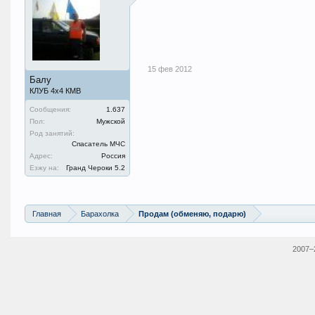
15 фев 2012
Балу
КЛУБ 4х4 КМВ
Сообщения:
1.637
Пол:
Мужской
Род занятий:
Спасатель МЧС
Адрес:
Россия
Езжу на:
Гранд Чероки 5.2
Главная
Барахолка
Продам (обменяю, подарю)
2007–