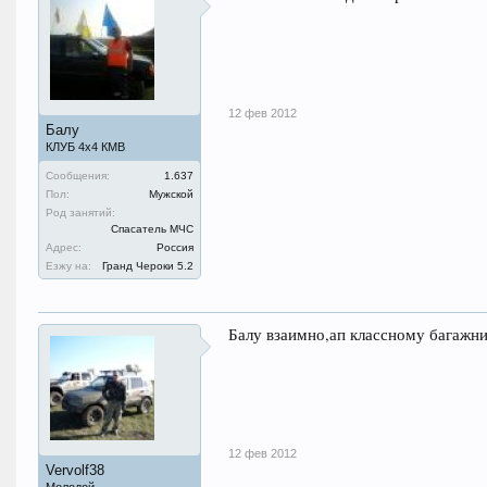
12 фев 2012
Балу
КЛУБ 4х4 КМВ
Сообщения:
1.637
Пол:
Мужской
Род занятий:
Спасатель МЧС
Адрес:
Россия
Езжу на:
Гранд Чероки 5.2
Балу взаимно,ап классному багажн
12 фев 2012
Vervolf38