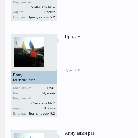
Род занятий:
Спасатель МЧС
Адрес:
Россия
Езжу на:
Гранд Чероки 5.2
Продам
8 дек 2011
Балу
КЛУБ 4х4 КМВ
Сообщения:
1.637
Пол:
Мужской
Род занятий:
Спасатель МЧС
Адрес:
Россия
Езжу на:
Гранд Чероки 5.2
Апну адын раз