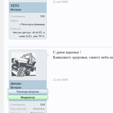
11 ноя 2009
SERJ
Ветеран
Сообщения:
550
Адрес:
г.Пятигорск-Армавир
Езжу на:
Ниссан датсун. v6.rb-25. и
нива 2121, уже ТР-3.
С днем варенья !
Кавказкого здоровья, синего неба н
11 ноя 2009
demien
Ветеран
Команда форума
Модератор
Сообщения:
519
Род занятий:
-=-=-=-=-=-