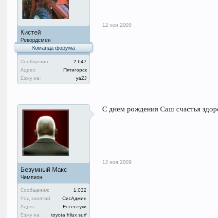
12 ноя 2009
Кистей
Рекордсмен
Команда форума
Сообщения:
2.647
Адрес:
Пятигорск
Езжу на:
уаZJ
С днем рождения Саш счастья здор
12 ноя 2009
Безумный Макс
Чемпион
Сообщения:
1.032
Род занятий:
СисАдмин
Адрес:
Ессентуки
Езжу на:
toyota hilux surf