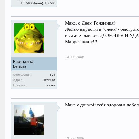
TLC-100(была), TLC-70
Макс, с Днем Рождения!
Желаю вырастить "оленя"- быстрого
и самое главное -ЗДОРОВЬЯ И УД
Маруся жжот!!!
13 ноя 2009
Каркадила
Ветеран
Сообщения:
864
Адрес:
Невинка
Езжу на:
нивка
Макс с днюхой тебя здоровья побо
13 ноя 2009