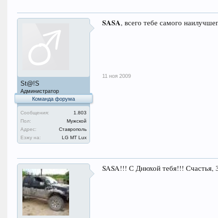
SASA
, всего тебе самого наилучшег
11 ноя 2009
St@!S
Администратор
Команда форума
Сообщения:
1.803
Пол:
Мужской
Адрес:
Ставрополь
Езжу на:
LG MT Lux
SASA!!! С Днюхой тебя!!! Счастья, 