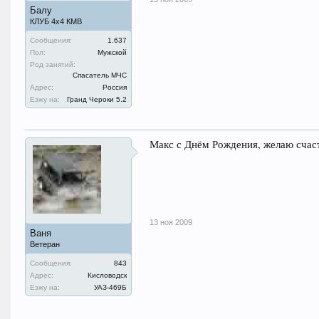
Балу
КЛУБ 4х4 КМВ
Сообщения:
1.637
Пол:
Мужской
Род занятий:
Спасатель МЧС
Адрес:
Россия
Езжу на:
Гранд Чероки 5.2
Макс с Днём Рождения, желаю счас
13 ноя 2009
Ваня
Ветеран
Сообщения:
843
Адрес:
Кисловодск
Езжу на:
УАЗ-469Б