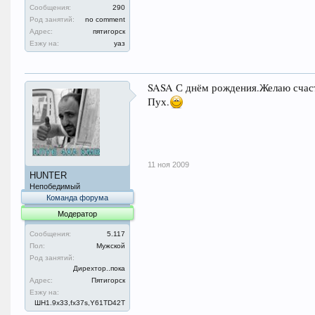
Сообщения:
290
Род занятий:
no comment
Адрес:
пятигорск
Езжу на:
уаз
SASA С днём рождения.Желаю счас
Пух.
11 ноя 2009
HUNTER
Непобедимый
Команда форума
Модератор
Сообщения:
5.117
Пол:
Мужской
Род занятий:
Дирехтор..пока
Адрес:
Пятигорск
Езжу на:
ШН1.9x33,fx37s,Y61TD42T