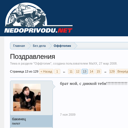
Главная
Без дела
Оффтопик
Поздравления
Тема в разделе "
Оффтопик
", создана пользователем MaXX,
27 мар 2008
.
Страница 13 из 129
< Назад
1
←
11
12
13
14
15
→
129
Вперёд
брат мой, с днюхой тебя!!!!!!!!!!!!!!!!
7 ноя 2009
бакинец
пилот