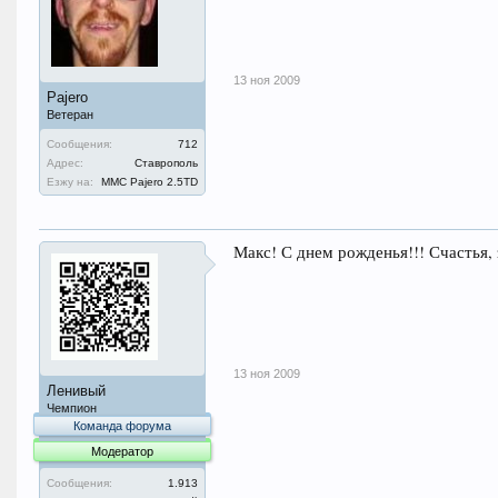
13 ноя 2009
Pajero
Ветеран
Сообщения:
712
Адрес:
Ставрополь
Езжу на:
MMC Pajero 2.5TD
Макс! С днем рожденья!!! Счастья, 
13 ноя 2009
Ленивый
Чемпион
Команда форума
Модератор
Сообщения:
1.913