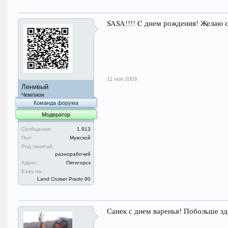
SASA!!!! C днем рождения! Желаю сч
11 ноя 2009
Ленивый
Чемпион
Команда форума
Модератор
Сообщения:
1.913
Пол:
Мужской
Род занятий:
разнорабочий
Адрес:
Пятигорск
Езжу на:
Land Cruiser Prado 90
Санек с днем варенья! Побольше зд