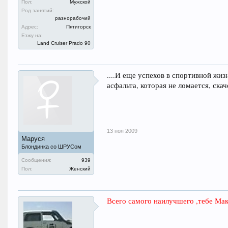
Пол:
Мужской
Род занятий:
разнорабочий
Адрес:
Пятигорск
Езжу на:
Land Cruiser Prado 90
....И еще успехов в спортивной жи
асфальта, которая не ломается, ска
13 ноя 2009
Маруся
Блондинка со ШРУСом
Сообщения:
939
Пол:
Женский
Всего самого наилучшего ,тебе Мак