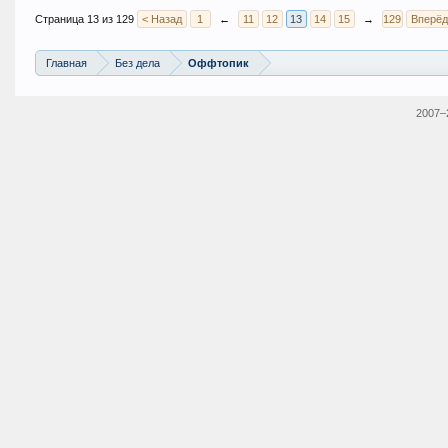
Страница 13 из 129
< Назад
1
←
11
12
13
14
15
→
129
Вперёд
Главная
Без дела
Оффтопик
2007–