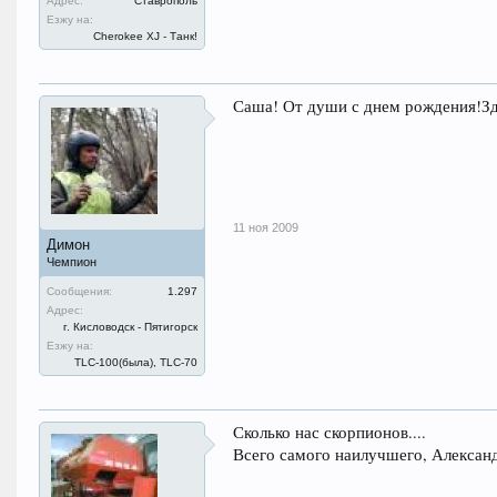
Адрес:
Ставрополь
Езжу на:
Cherokee XJ - Танк!
Саша! От души с днем рождения!Здо
11 ноя 2009
Димон
Чемпион
Сообщения:
1.297
Адрес:
г. Кисловодск - Пятигорск
Езжу на:
TLC-100(была), TLC-70
Сколько нас скорпионов....
Всего самого наилучшего, Алексан