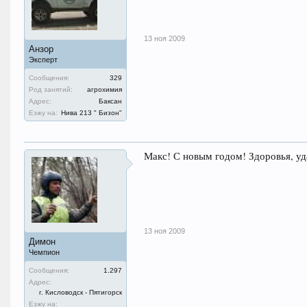
13 ноя 2009
Анзор
Эксперт
Сообщения:
329
Род занятий:
агрохимия
Адрес:
Баксан
Езжу на:
Нива 213 " Бизон"
Макс! С новым годом! Здоровья, уд
13 ноя 2009
Димон
Чемпион
Сообщения:
1.297
Адрес:
г. Кисловодск - Пятигорск
Езжу на: