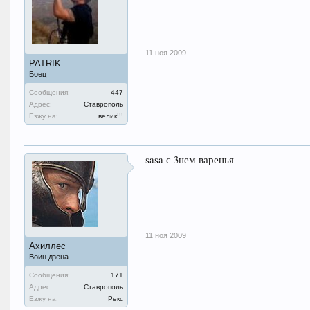
11 ноя 2009
PATRIK
Боец
Сообщения:
447
Адрес:
Ставрополь
Езжу на:
велик!!!
sasa с 3нем варенья
11 ноя 2009
Ахиллес
Воин дзена
Сообщения:
171
Адрес:
Ставрополь
Езжу на:
Рекс