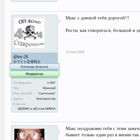
Макс с днюхой тебя дорогой!!!
Рости, как говориться, большой и з
13 ноя 2009
@lex-26
ホワイト忍者戦士
Команда форума
Модератор
Сообщения:
1.897
Пол:
Мужской
Род занятий:
"сантехник"
Адрес:
Stavropol-city
Езжу на:
ШЕВИК и жЁлтая НИВКА
Макс поздравляю тебя с этим заме
бывает только один раз в жизни так