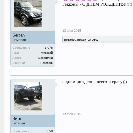
Гекконы - С ДНЁМ РОЖДЕНИЯ!!!!!!!!
13 фев 2015
Serpan
веталец нравится это.
Чемпион
Сообщения:
1.978
Пол:
Мужской
Адрес:
Ессентуки
Езжу на:
Рекстон.
с днем рождения всего и сразу)))
13 фев 2015
Витя
Ветеран
Сообщения:
659