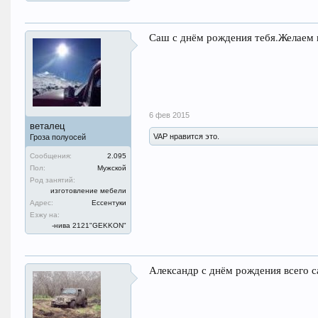
Саш с днём рождения тебя.Желаем в
6 фев 2015
веталец
VAP нравится это.
Гроза полуосей
Сообщения:
2.095
Пол:
Мужской
Род занятий:
изготовление мебели
Адрес:
Ессентуки
Езжу на:
-нива 2121"GEKKON"
Александр с днём рождения всего 