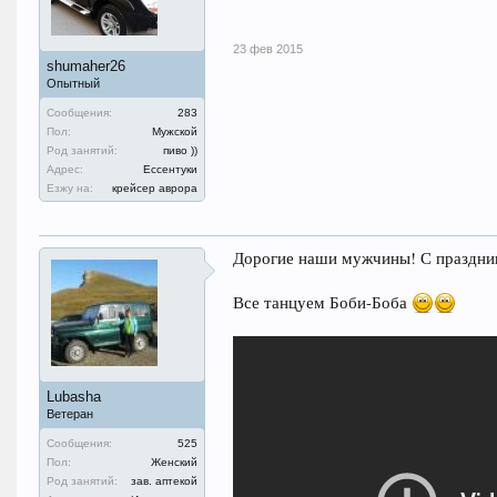
23 фев 2015
shumaher26
Опытный
Сообщения:
283
Пол:
Мужской
Род занятий:
пиво ))
Адрес:
Ессентуки
Езжу на:
крейсер аврора
Дорогие наши мужчины! С праздник
Все танцуем Боби-Боба
Lubasha
Ветеран
Сообщения:
525
Пол:
Женский
Род занятий:
зав. аптекой