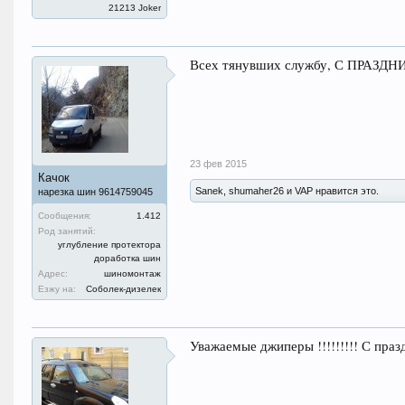
21213 Joker
Всех тянувших службу, С ПРАЗ
23 фев 2015
Качок
Sanek, shumaher26 и VAP нравится это.
нарезка шин 9614759045
Сообщения:
1.412
Род занятий:
углубление протектора
доработка шин
Адрес:
шиномонтаж
Езжу на:
Соболек-дизелек
Уважаемые джиперы !!!!!!!!! С праздн