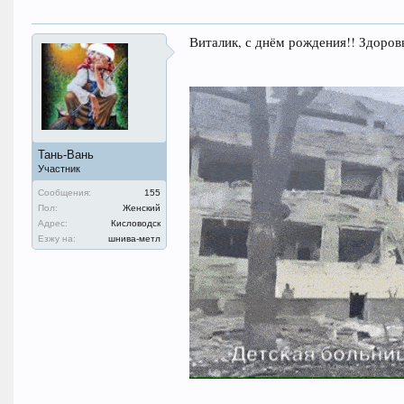
Виталик, с днём рождения!! Здоровь
Тань-Вань
Участник
Сообщения:
155
Пол:
Женский
Адрес:
Кисловодск
Езжу на:
шнива-метл