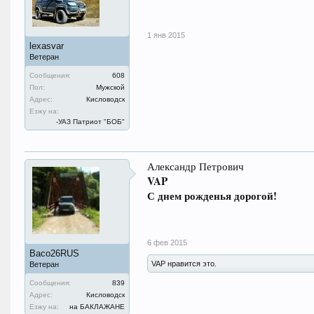
1 янв 2015
lexasvar
Ветеран
Сообщения:
608
Пол:
Мужской
Адрес:
Кисловодск
Езжу на:
-УАЗ Патриот "БОБ"
Александр Петрович
VAP
С днем рожденья дорогой!
6 фев 2015
Васо26RUS
VAP нравится это.
Ветеран
Сообщения:
839
Адрес:
Кисловодск
Езжу на:
на БАКЛАЖАНЕ