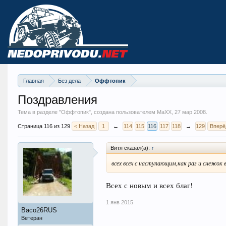
Главная
Без дела
Оффтопик
Поздравления
Тема в разделе "
Оффтопик
", создана пользователем MaXX,
27 мар 2008
.
Страница 116 из 129
< Назад
1
←
114
115
116
117
118
→
129
Вперё
Витя сказал(а):
↑
всех всех с наступающим,как раз и снежок 
Всех с новым и всех благ!
1 янв 2015
Васо26RUS
Ветеран