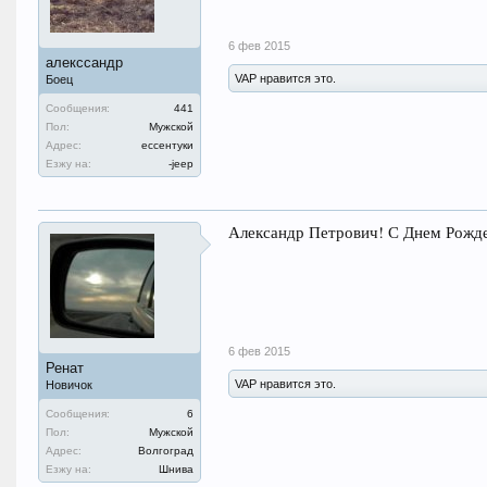
6 фев 2015
алекссандр
VAP нравится это.
Боец
Сообщения:
441
Пол:
Мужской
Адрес:
ессентуки
Езжу на:
-jeep
Александр Петрович! С Днем Рожден
6 фев 2015
Ренат
VAP нравится это.
Новичок
Сообщения:
6
Пол:
Мужской
Адрес:
Волгоград
Езжу на:
Шнива