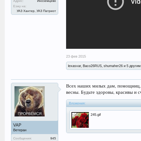
Адрес:
Иноземцево
Езжу на:
УАЗ Хантер, УАЗ Патриот
23 фев 2015
lexasvar, Васо26RUS, shumaher26 и 5 другим
Всех наших милых дам, помощниц,
весны. Будьте здоровы, красивы и с
Вложения:
245.gif
VAP
Ветеран
Сообщения:
945