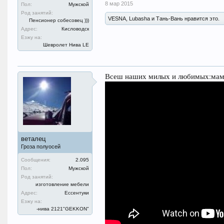
8 мар 2015
Пол:
Мужской
Род занятий:
VESNA, Lubasha и Тань-Вань нравится это.
Пенсионер собесовец )))
Адрес:
Кисловодск
Езжу на:
Шевролет Нива LE
Всеш наших милых и любимых:мам,ж
веталец
Гроза полуосей
Сообщения:
2.095
Пол:
Мужской
Род занятий:
изготовление мебели
Адрес:
Ессентуки
Езжу на:
-нива 2121"GEKKON"