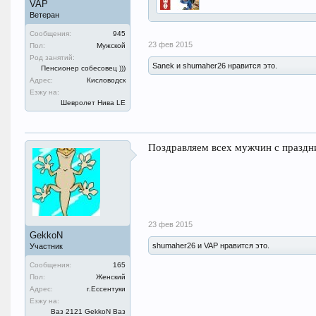
VAP
Ветеран
Сообщения:
945
23 фев 2015
Пол:
Мужской
Род занятий:
Sanek и shumaher26 нравится это.
Пенсионер собесовец )))
Адрес:
Кисловодск
Езжу на:
Шевролет Нива LE
Поздравляем всех мужчин с праздн
23 фев 2015
GekkoN
shumaher26 и VAP нравится это.
Участник
Сообщения:
165
Пол:
Женский
Адрес:
г.Ессентуки
Езжу на:
Ваз 2121 GekkoN Ваз