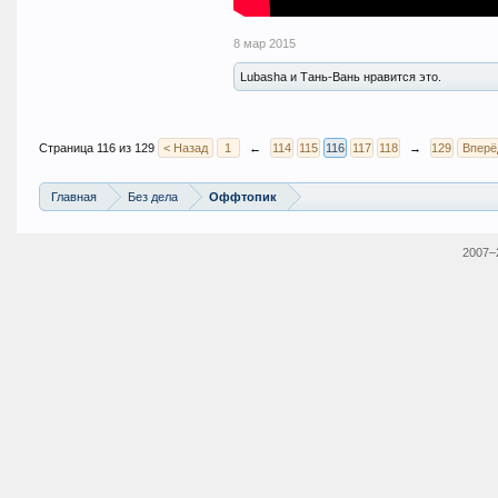
8 мар 2015
Lubasha и Тань-Вань нравится это.
Страница 116 из 129
< Назад
1
←
114
115
116
117
118
→
129
Вперё
Главная
Без дела
Оффтопик
2007–