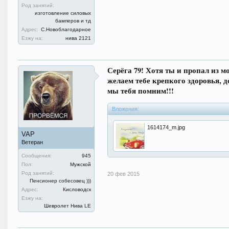
Род занятий:
изготовление силовых
бамперов и тд
Адрес:
С.Новоблагодарное
Езжу на:
нива 2121
Серёга 79! Хотя ты и пропал из м
желаем тебе крепкого здоровья, 
мы тебя помним!!!
Вложения:
1614174_m.jpg
VAP
Ветеран
Сообщения:
945
Пол:
Мужской
Род занятий:
20 фев 2015
Пенсионер собесовец )))
Адрес:
Кисловодск
Езжу на:
Шевролет Нива LE