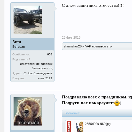
С днем защитника отечества!!!!
23 фев 2015
Витя
shumaher26 и VAP нравится это.
Ветеран
Сообщения:
659
Род занятий:
изготовление силовых
бамперов и тд
Адрес:
С.Новоблагодарное
Езжу на:
нива 2121
Поздравляю всех с праздником, к
Подруги нас покараулят:
)
Вложения:
2650d02s-960.jpg