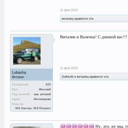
11 фев 2015
веталец нравится это.
Виталик и Валечка! С днюхой вас!!! 
11 фев 2015
Lubasha
GekkoN и веталец нравится это.
Ветеран
Сообщения:
525
Пол:
Женский
Род занятий:
зав. аптекой
Адрес:
Иноземцево
Езжу на:
УАЗ Хантер, УАЗ Патриот
Ну, это, ну мы, т