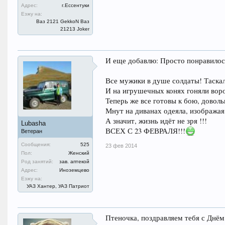
Адрес:
г.Ессентуки
Езжу на:
Ваз 2121 GekkoN Ваз
21213 Joker
И еще добавлю: Просто понравилос
Все мужики в душе солдаты! Таска
И на игрушечных конях гоняли воро
Теперь же все готовы к бою, дово
Мнут на диванах одеяла, изобража
А значит, жизнь идёт не зря !!!
Lubasha
ВСЕХ С 23 ФЕВРАЛЯ!!!
Ветеран
Сообщения:
525
23 фев 2014
Пол:
Женский
Род занятий:
зав. аптекой
Адрес:
Иноземцево
Езжу на:
УАЗ Хантер, УАЗ Патриот
Птеночка, поздравляем тебя с Днём