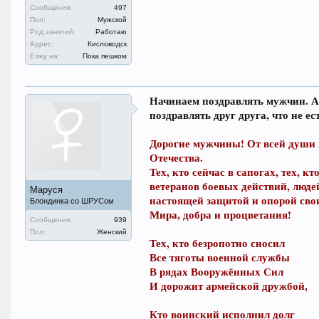
Сообщения:
497
Пол:
Мужской
Род занятий:
Работаю
Адрес:
Кисловодск
Езжу на:
Пока пешком
Начинаем поздравлять мужчин. А т
поздравлять друг друга, что не ес
Дорогие мужчины! От всей души 
Отечества.
Тех, кто сейчас в сапогах, тех, к
ветеранов боевых действий, люде
Маруся
настоящей защитой и опорой сво
Блондинка со ШРУСом
Мира, добра и процветания!
Сообщения:
939
Пол:
Женский
Тех, кто безропотно сносил
Все тяготы военной службы
В рядах Вооружённых Сил
И дорожит армейской дружбой,
Кто воинский исполнил долг