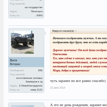
Род занятий:
на государство
Адрес:
Пятигорск
Езжу на:
-ЛУАЗ
Маруся сказал(а):
↑
Начинаем поздравлять мужчин. А то они н
поздравлять друг друга, что не есть поряд
Дорогие мужчины! От всей души поздрав
Отечества.
Тех, кто сейчас в сапогах, тех, кто уже о
Витя
ветеранов боевых действий, людей служи
Ветеран
настоящей защитой и опорой своим семь
Мира, добра и процветания!
Сообщения:
659
Род занятий:
Тех, кто безропотно сносил
изготовление силовых
чуть заранее но все равно спасибо)
бамперов и тд
Все тяготы военной службы
Адрес:
С.Новоблагодарное
В рядах Вооружённых Сил
22 фев 2014
Езжу на:
нива 2121
И дорожит армейской дружбой,
Кто воинский исполнил долг
И с честью Родине служил,
А это не день рождения, заранее мо
Кто школу мужества прошёл