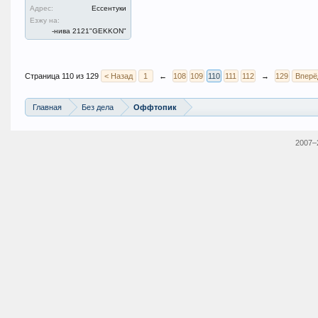
Адрес:
Ессентуки
Езжу на:
-нива 2121"GEKKON"
Страница 110 из 129
< Назад
1
←
108
109
110
111
112
→
129
Вперё
Главная
Без дела
Оффтопик
2007–