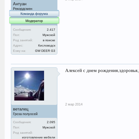
Антуан
Рекордсмен
Команда форума
Модератор
Сообщения:
2.417
Пол:
Мужской
Род занятий:
в поиске
Адрес:
Кисловодск
Езжу на:
GW DEER G3
Алексей с днем рождения,здоровья,
2 мар 2014
веталец
Гроза полуосей
Сообщения:
2.095
Пол:
Мужской
Род занятий:
изготовление мебели