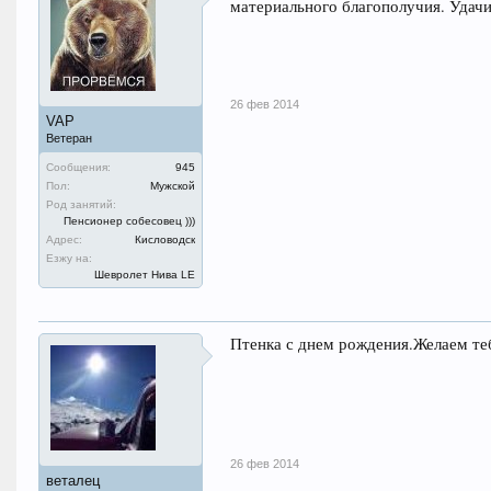
материального благополучия. Удачи 
26 фев 2014
VAP
Ветеран
Сообщения:
945
Пол:
Мужской
Род занятий:
Пенсионер собесовец )))
Адрес:
Кисловодск
Езжу на:
Шевролет Нива LE
Птенка с днем рождения.Желаем те
26 фев 2014
веталец