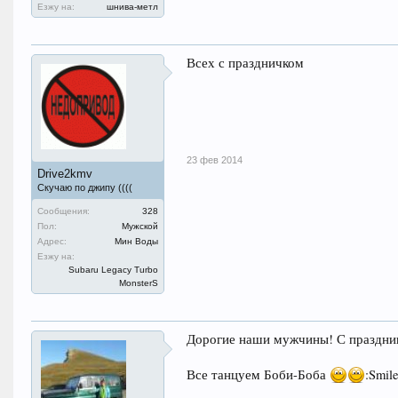
Езжу на:
шнива-метл
Всех с праздничком
23 фев 2014
Drive2kmv
Скучаю по джипу ((((
Сообщения:
328
Пол:
Мужской
Адрес:
Мин Воды
Езжу на:
Subaru Legacy Turbo
MonsterS
Дорогие наши мужчины! С праздник
Все танцуем Боби-Боба
:Smil