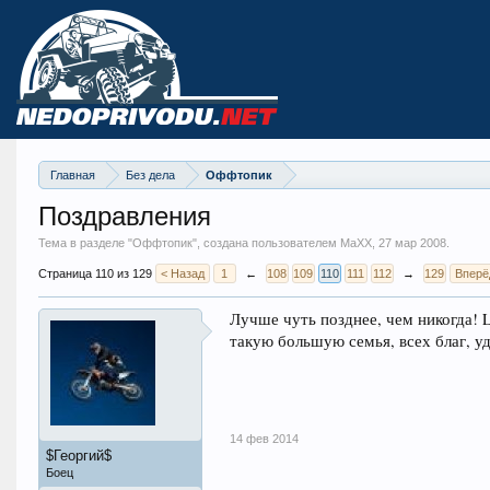
Главная
Без дела
Оффтопик
Поздравления
Тема в разделе "
Оффтопик
", создана пользователем MaXX,
27 мар 2008
.
Страница 110 из 129
< Назад
1
←
108
109
110
111
112
→
129
Вперё
Лучше чуть позднее, чем никогда! 
такую большую семья, всех благ, уд
14 фев 2014
$Георгий$
Боец