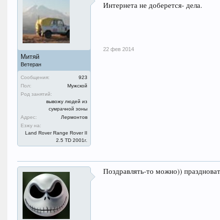
Интернета не доберется- дела.
И снисхожденья не просил,
Мы поздравляем с Днём мужским,
Во всём желаем побеждать,
Здоровьем обладать стальным
И силы духа не терять!
22 фев 2014
Митяй
Ветеран
Сообщения:
923
Пол:
Мужской
Род занятий:
вывожу людей из
сумрачной зоны
Адрес:
Лермонтов
Езжу на:
Land Rover Range Rover II
2.5 TD 2001г.
Поздравлять-то можно)) праздноват