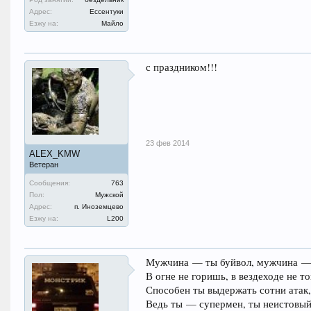
Адрес:
Ессентуки
Езжу на:
Майло
с праздником!!!
23 фев 2014
ALEX_KMW
Ветеран
Сообщения:
763
Пол:
Мужской
Адрес:
п. Иноземцево
Езжу на:
L200
Мужчина — ты буйвол, мужчина — 
В огне не горишь, в вездеходе не т
Способен ты выдержать сотни атак,
Ведь ты — супермен, ты неистовый