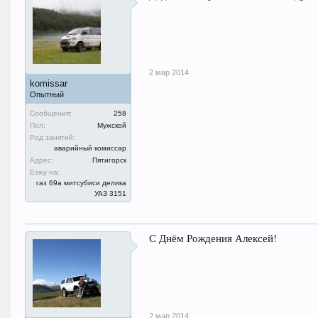
2 мар 2014
komissar
Опытный
Сообщения:
258
Пол:
Мужской
Род занятий:
аварийный комиссар
Адрес:
Пятигорск
Езжу на:
газ 69а митсубиси делика
УАЗ 3151
С Днём Рождения Алексей!
2 мар 2014