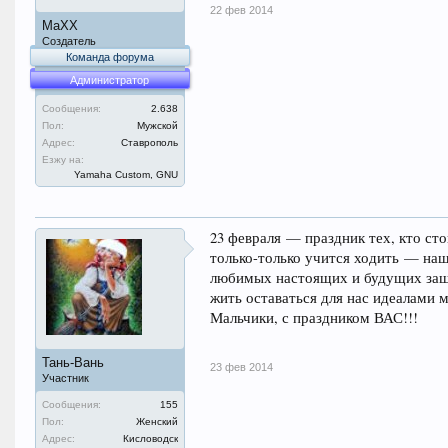
22 фев 2014
MaXX
Создатель
Команда форума
Администратор
Сообщения:
2.638
Пол:
Мужской
Адрес:
Ставрополь
Езжу на:
Yamaha Custom, GNU
23 февраля — праздник тех, кто сто
только-только учится ходить — на
любимых настоящих и будущих защи
жить оставаться для нас идеалами м
Мальчики, с праздником ВАС!!!
Тань-Вань
23 фев 2014
Участник
Сообщения:
155
Пол:
Женский
Адрес:
Кисловодск