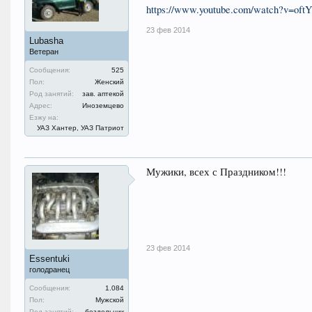
https://www.youtube.com/watch?v=oft
23 фев 2014
Lubasha
Ветеран
Сообщения:
525
Пол:
Женский
Род занятий:
зав. аптекой
Адрес:
Иноземцево
Езжу на:
УАЗ Хантер, УАЗ Патриот
Мужики, всех с Праздником!!!
23 фев 2014
Essentuki
голодранец
Сообщения:
1.084
Пол:
Мужской
Род занятий:
бездельник