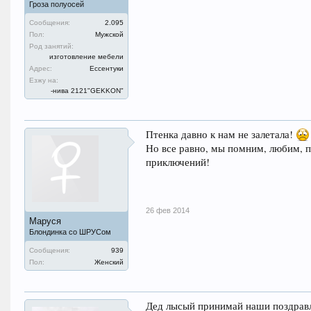
Гроза полуосей
Сообщения:
2.095
Пол:
Мужской
Род занятий:
изготовление мебели
Адрес:
Ессентуки
Езжу на:
-нива 2121"GEKKON"
Птенка давно к нам не залетала!
Но все равно, мы помним, любим, 
приключений!
26 фев 2014
Маруся
Блондинка со ШРУСом
Сообщения:
939
Пол:
Женский
Дед лысый принимай наши поздравле