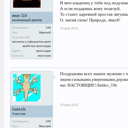
И меч-кладенец у тебя под подушко
А если подаришь кому поцелуй,
То станет царевной простая лягушк
иван 114
О, магия силы! Природа, ликуй!
начинающий джипер
Сообщения:
246
23 фев 2014
Пол:
Мужской
Род занятий:
механец у официалов джип
крайслер краснодар
Адрес:
краснодар
Езжу на:
монстрик
Поздравляю всех наших мужчин с п
знаем:сильными,уверенными,дерзки
нас НАСТОЯЩИЕ!:Smiles_336:
23 фев 2014
GekkoN
Участник
Сообщения:
165
Пол:
Женский