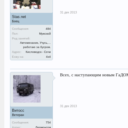
31 дек 2013
Stas.net
Боец
Сообщения:
484
Пол:
Мужской
Род занятий:
Автомеханик, Учусь,…
работаю за бугром.
Адрес:
Кисловодск - Сочи
Езжу на:
4х4
Всех, с наступающим новым ГаДОМ
31 дек 2013
Витосс
Ветеран
Сообщения:
754
Адрес:
Лермонтов