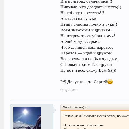
И в призерах отличились!!!
Николаю, что двадцать шесть)))
На тойоту пересесть!!!
Алексею на сузуки
Птицу счастья прямо в руки!!!
Всем знакомым и друзьям,
Не встречать «глубоких ям»!
А ещё хочу в серьез,
Чтоб длинней наш паровоз,
Паровоз — идей и дружбы
Все крепчал и не был чуждым.
С Новым годом Вас друзья!
Ну вот и всё, скажу Вам Я))))
P/S Депутат - это Сергей
31 дек 2013
Sanek сказал(а):
↑
Размещал в Ставропольской ветке, но хочет
Вот я встретил депутата