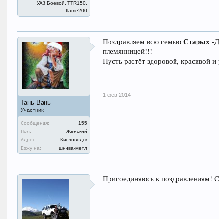
УАЗ Боевой, TTR150,
flame200
Старых
Поздравляем всю семью
-Д
племянницей!!!
Пусть растёт здоровой, красивой и
1 фев 2014
Тань-Вань
Участник
Сообщения:
155
Пол:
Женский
Адрес:
Кисловодск
Езжу на:
шнива-метл
Присоединяюсь к поздравлениям! С