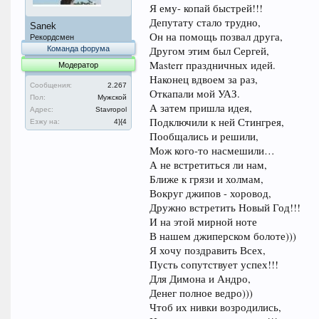
Я ему- копай быстрей!!!
Депутату стало трудно,
Sanek
Он на помощь позвал друга,
Рекордсмен
Команда форума
Другом этим был Сергей,
Masterr праздничных идей.
Модератор
Наконец вдвоем за раз,
Сообщения:
2.267
Откапали мой УАЗ.
Пол:
Мужской
А затем пришла идея,
Адрес:
Stavropol
Подключили к ней Стингрея,
Езжу на:
4}{4
Пообщались и решили,
Мож кого-то насмешили…
А не встретиться ли нам,
Ближе к грязи и холмам,
Вокруг джипов - хоровод,
Дружно встретить Новый Год!!!
И на этой мирной ноте
В нашем джиперском болоте)))
Я хочу поздравить Всех,
Пусть сопутствует успех!!!
Для Димона и Андро,
Денег полное ведро)))
Чтоб их нивки возродились,