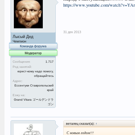
https://www.youtube.com/watch?v=YA
31 дек 2013
Лысый Дед
Чемпион
Команда форума
Модератор
Сообщения:
1.717
Род занятий:
юрист-кому надо помогу,
обращайтесь
Адрес:
Ессентуки Ставропольский
край
Езжу на:
Grand Vitara ゴールデンドラ
ゴン
веталец сказал(а):
↑
С новым годом!!!