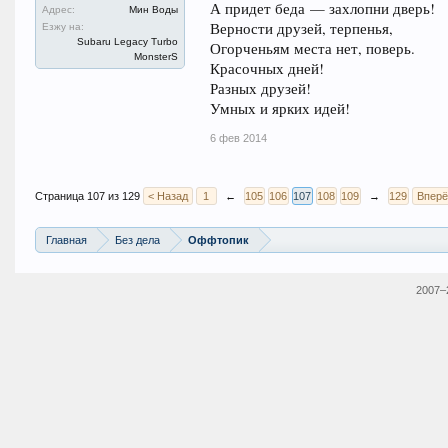
А придет беда — захлопни дверь!
Адрес:
Мин Воды
Верности друзей, терпенья,
Езжу на:
Subaru Legacy Turbo
Огорченьям места нет, поверь.
MonsterS
Красочных дней!
Разных друзей!
Умных и ярких идей!
6 фев 2014
Страница 107 из 129
< Назад
1
←
105
106
107
108
109
→
129
Вперё
Главная
Без дела
Оффтопик
2007–