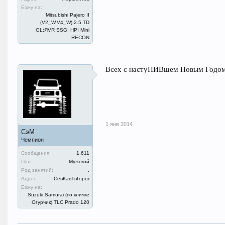
Езжу на:
Mitsubishi Pajero II
(V2_W,V4_W) 2.5 TD
GL;ЯVR SSG; HPI Mini
RECON
Всех с настуПИВшем Новым Годом!
1 янв 2014
СэМ
Чемпион
Сообщения:
1.611
Пол:
Мужской
Род занятий:
.
Адрес:
СевКавТвГорск
Езжу на:
Suzuki Samurai (по кличке
Огурчик).TLC Prado 120