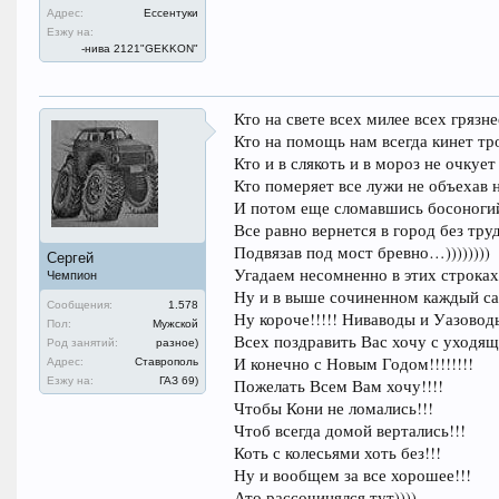
Адрес:
Ессентуки
Езжу на:
-нива 2121"GEKKON"
Кто на свете всех милее всех грязне
Кто на помощь нам всегда кинет тро
Кто и в слякоть и в мороз не очкует
Кто померяет все лужи не объехав 
И потом еще сломавшись босоног
Все равно вернется в город без тру
Подвязав под мост бревно…))))))))
Сергей
Угадаем несомненно в этих строках
Чемпион
Ну и в выше сочиненном каждый сам
Сообщения:
1.578
Ну короче!!!!! Ниваводы и Уазовод
Пол:
Мужской
Всех поздравить Вас хочу с уходя
Род занятий:
разное)
И конечно с Новым Годом!!!!!!!!
Адрес:
Ставрополь
Езжу на:
ГАЗ 69)
Пожелать Всем Вам хочу!!!!
Чтобы Кони не ломались!!!
Чтоб всегда домой вертались!!!
Коть с колесьями хоть без!!!
Ну и вообщем за все хорошее!!!
Ато рассочинялся тут))))