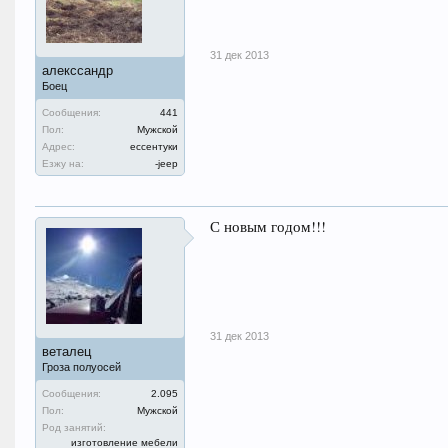
31 дек 2013
алекссандр
Боец
Сообщения:
441
Пол:
Мужской
Адрес:
ессентуки
Езжу на:
-jeep
С новым годом!!!
31 дек 2013
веталец
Гроза полуосей
Сообщения:
2.095
Пол:
Мужской
Род занятий:
изготовление мебели