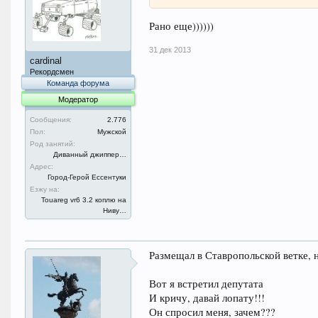
Рано еще))))))
31 дек 2013
cardinal
Рекордсмен
Команда форума
Модератор
Сообщения:
2.776
Пол:
Мужской
Род занятий:
Диванный джиппер…
Адрес:
Город-Герой Ессентуки
Езжу на:
Touareg vr6 3.2 коплю на
Ниву…
Размещал в Ставропольской ветке, н
Вот я встретил депутата
И кричу, давай лопату!!!
Он спросил меня, зачем???