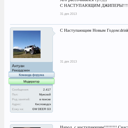
С НАСТУПАЮЩИМ ДЖИПЕРЫ!!!!!!!!
31 дек 2013
С Наступающим Новым Годом:drink:
31 дек 2013
Антуан
Рекордсмен
Команда форума
Модератор
Сообщения:
2.417
Пол:
Мужской
Род занятий:
в поиске
Адрес:
Кисловодск
Езжу на:
GW DEER G3
Народ, с наступающим!!!!!!!!! Счас