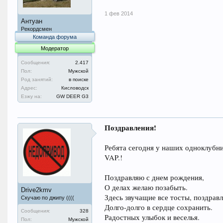
1 фев 2014
Антуан
Рекордсмен
Команда форума
Модератор
Сообщения:
2.417
Пол:
Мужской
Род занятий:
в поиске
Адрес:
Кисловодск
Езжу на:
GW DEER G3
Поздравления!
Ребята сегодня у наших одноклубни
VAP.!
Поздравляю с днем рождения,
О делах желаю позабыть.
Drive2kmv
Здесь звучащие все тосты, поздрав
Скучаю по джипу ((((
Долго-долго в сердце сохранить.
Сообщения:
328
Радостных улыбок и веселья.
Пол:
Мужской