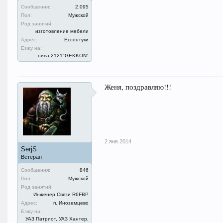
Сообщения:
2.095
Пол:
Мужской
Род занятий:
изготовление мебели
Адрес:
Ессентуки
Езжу на:
-нива 2121"GEKKON"
Женя, поздравляю!!!
2 янв 2014
SerjS
Ветеран
Сообщения:
846
Пол:
Мужской
Род занятий:
Инженер Связи R6FBP
Адрес:
п. Иноземцево
Езжу на:
УАЗ Патриот, УАЗ Хантер,