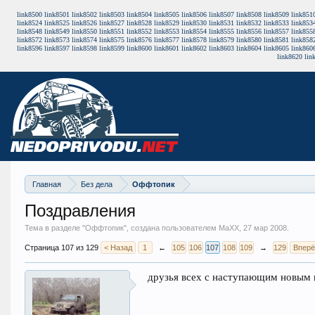
link8500
link8501
link8502
link8503
link8504
link8505
link8506
link8507
link8508
link8509
link851
link8524
link8525
link8526
link8527
link8528
link8529
link8530
link8531
link8532
link8533
link853
link8548
link8549
link8550
link8551
link8552
link8553
link8554
link8555
link8556
link8557
link855
link8572
link8573
link8574
link8575
link8576
link8577
link8578
link8579
link8580
link8581
link858
link8596
link8597
link8598
link8599
link8600
link8601
link8602
link8603
link8604
link8605
link860
link8620
lin
Главная
Без дела
Оффтопик
Поздравления
Тема в разделе "
Оффтопик
", создана пользователем MaXX,
27 мар 2008
.
Страница 107 из 129
< Назад
1
←
105
106
107
108
109
→
129
Вперё
друзья всех с наступающим новым