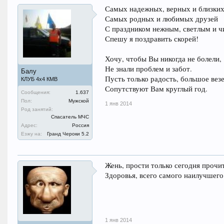
Самых надежных, верных и близких
Самых родных и любимых друзей
С праздником нежным, светлым и 
Спешу я поздравить скорей!
Хочу, чтобы Вы никогда не болели,
Не знали проблем и забот.
Балу
Пусть только радость, большое вез
КЛУБ 4х4 КМВ
Сопутствуют Вам круглый год.
Сообщения:
1.637
Пол:
Мужской
1 янв 2014
Род занятий:
Спасатель МЧС
Адрес:
Россия
Езжу на:
Гранд Чероки 5.2
Жень, прости только сегодня прочи
Здоровья, всего самого наилучшего 
1 янв 2014