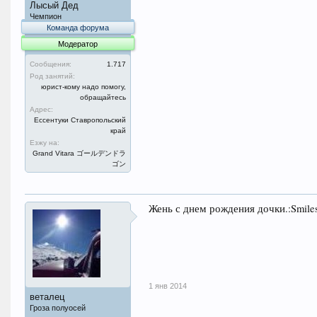
Лысый Дед
Чемпион
Команда форума
Модератор
Сообщения:
1.717
Род занятий:
юрист-кому надо помогу,
обращайтесь
Адрес:
Ессентуки Ставропольский
край
Езжу на:
Grand Vitara ゴールデンドラ
ゴン
Жень с днем рождения дочки.:Smiles
1 янв 2014
веталец
Гроза полуосей