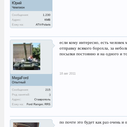
Юрий
Чемпион
Сообщения:
1.230
Адрес:
КМВ
Езжу на:
ATV-Polaris
если кому интересно, есть человек
отправку всякого борохла, за небол
посылки постоянно и на одного и то
18 авг 2011
MegaFord
Опытный
Сообщения:
215
Род занятий:
:)
Адрес:
Ставрополь
Езжу на:
Ford Ranger, RRS
по почте это будет как раз очень и 