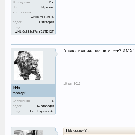
Сообщения:
5.117
Пол:
Мужской
Род занятий:
Дирехтор..пока
Адрес:
Пятигорск
Езжу на:
ШН1.9x33,fx37s,Y61TD42T
А как ограничение по массе? ИМХО 
19 авг 2011
Irbis
Молодой
Сообщения:
14
Адрес:
Кисловодск
Езжу на:
Ford Explorer U2
Irbis сказал(а):
↑