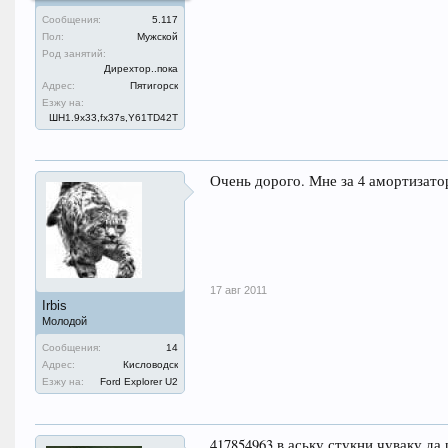
Сообщения:
5.117
Пол:
Мужской
Род занятий:
Дирехтор..пока
Адрес:
Пятигорск
Езжу на:
ШН1.9x33,fx37s,Y61TD42T
Очень дорого. Мне за 4 амортизатор
17 авг 2011
Irbis
Молодой
Сообщения:
14
Адрес:
Кисловодск
Езжу на:
Ford Explorer U2
417854963 в аську стукни чуваку да