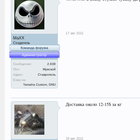
17 авг 2011
MaXX
Создатель
Команда форума
Администратор
Сообщения:
2.638
Пол:
Мужской
Адрес:
Ставрополь
Езжу на:
Yamaha Custom, GNU
Доставка около 12-15$ за кг
18 авг 2011