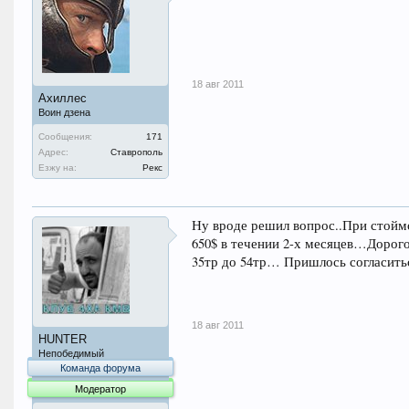
18 авг 2011
Ахиллес
Воин дзена
Сообщения:
171
Адрес:
Ставрополь
Езжу на:
Рекс
Ну вроде решил вопрос..При стоймо
650$ в течении 2-х месяцев…Дорого
35тр до 54тр… Пришлось согласит
18 авг 2011
HUNTER
Непобедимый
Команда форума
Модератор