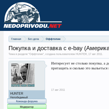
Главная
Без дела
Оффтопик
Покупка и доставка с e-bay (Америка
Тема в разделе "
Оффтопик
", создана пользователем HUNTER,
17 авг 2011
.
Интиресует не столько покупка, а д
притащить и сколько это выльеться 
17 авг 2011
HUNTER
Непобедимый
Команда форума
Модератор