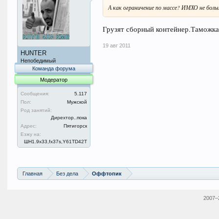
А как ограничение по массе? ИМХО не больше
Грузят сборный контейнер.Таможка 
19 авг 2011
HUNTER
Непобедимый
Команда форума
Модератор
Сообщения:
5.117
Пол:
Мужской
Род занятий:
Дирехтор..пока
Адрес:
Пятигорск
Езжу на:
ШН1.9x33,fx37s,Y61TD42T
Главная
Без дела
Оффтопик
2007–