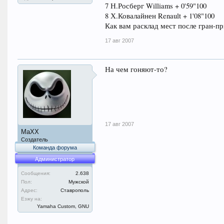
7 Н.Росберг Williams + 0'59"100
8 Х.Ковалайнен Renault + 1'08"100
Как вам расклад мест после гран-п
17 авг 2007
На чем гоняют-то?
17 авг 2007
MaXX
Создатель
Команда форума
Администратор
Сообщения:
2.638
Пол:
Мужской
Адрес:
Ставрополь
Езжу на:
Yamaha Custom, GNU