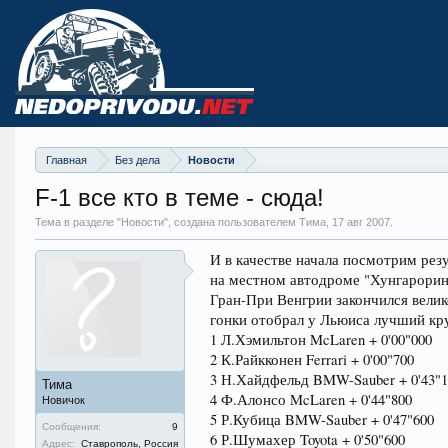
Главная
Без дела
Новости
F-1 все кто в теме - сюда!
Тема в разделе "
Новости
", создана пользователем Тима,
17 авг 2007
.
И в качестве начала посмотрим рез
на местном автодроме "Хунгарорин
Гран-При Венгрии закончился вели
гонки отобрал у Льюиса лучший кру
1 Л.Хэмильтон McLaren + 0'00"000
2 К.Райкконен Ferrari + 0'00"700
3 Н.Хайдфельд BMW-Sauber + 0'43"1
Тима
4 Ф.Алонсо McLaren + 0'44"800
Новичок
5 Р.Кубица BMW-Sauber + 0'47"600
Сообщения:
9
6 Р.Шумахер Toyota + 0'50"600
Адрес:
Ставрополь, Россия