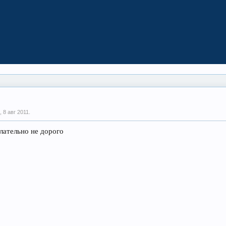
р,
8 авг 2011
.
лательно не дорого