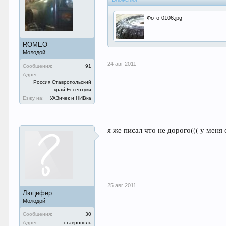
Фото-0106.jpg
ROMEO
Молодой
24 авг 2011
Сообщения:
91
Адрес:
Россия Ставропольский
край Ессентуки
Езжу на:
УАЗичек и НИВка
я же писал что не дорого((( у мен
25 авг 2011
Люцифер
Молодой
Сообщения:
30
Адрес:
ставрополь