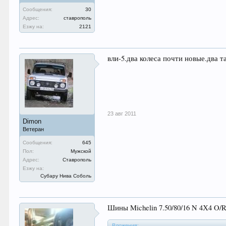
Сообщения:
30
Адрес:
ставрополь
Езжу на:
2121
вли-5.два колеса почти новые.два т
23 авг 2011
Dimon
Ветеран
Сообщения:
645
Пол:
Мужской
Адрес:
Ставрополь
Езжу на:
Субару Нива Соболь
Шины Michelin 7.50/80/16 N 4Х4 O/
Вложения: