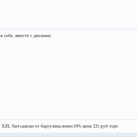
ак себе, вместе с дисками.
R XZL 5шт+диски от баргузина.износ10% цена 22т.руб торг