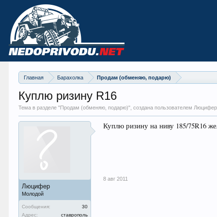
Главная
Барахолка
Продам (обменяю, подарю)
Куплю ризину R16
Тема в разделе "
Продам (обменяю, подарю)
", создана пользователем Люцифе
Куплю ризину на ниву 185/75R16 же
8 авг 2011
Люцифер
Молодой
Сообщения:
30
Адрес:
ставрополь