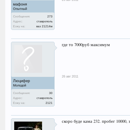
мафоня
Опытный
Сообщения:
273
Адрес:
ставрополь
Езжу на:
ваз 21214м
где то 7000руб максимум
26 авг 2011
Люцифер
Молодой
Сообщения:
30
Адрес:
ставрополь
Езжу на:
2121
скоро буде кама 232. пробег 10000,