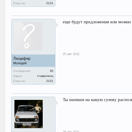
Езжу на:
2121
еще будут предложения или можно
25 авг 2011
Люцифер
Молодой
Сообщения:
30
Адрес:
ставрополь
Езжу на:
2121
Ты напиши на какую сумму располог
26 авг 2011