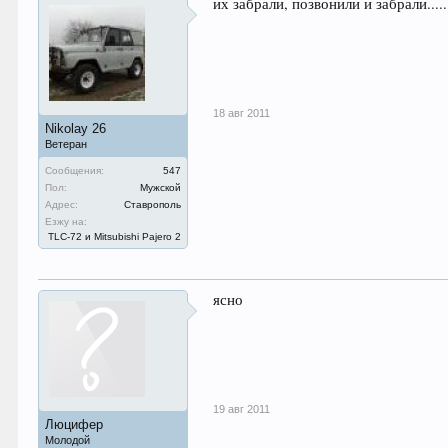
их забрали, позвонили и забрали.....
18 авг 2011
Nikolay 26
Ветеран
Сообщения:
547
Пол:
Мужской
Адрес:
Ставрополь
Езжу на:
TLC-72 и Mitsubishi Pajero 2
ясно
19 авг 2011
Люцифер
Молодой