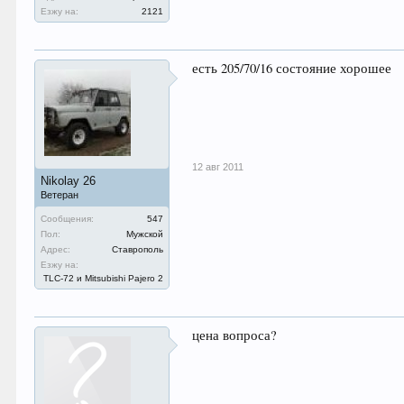
Езжу на:
2121
есть 205/70/16 состояние хорошее
12 авг 2011
Nikolay 26
Ветеран
Сообщения:
547
Пол:
Мужской
Адрес:
Ставрополь
Езжу на:
TLC-72 и Mitsubishi Pajero 2
цена вопроса?