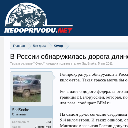
Главная
Без дела
Юмор
В России обнаружилась дорога длино
Тема в разделе "
Юмор
", создана пользователем SadSnake,
5 авг 2011
.
Генпрокуратура обнаружила в Росси
километра. Такая трасса могла бы о
Речь идет о дороге федерального 
границы с Белоруссией, которая, 
два раза, сообщает BFM.ru.
SadSnake
На самом деле, согласно сведениям
Опытный
514 километров. И таких ошибок, о
Сообщения:
223
Минэкономразвития России допусти
Адрес:
Лермонтов