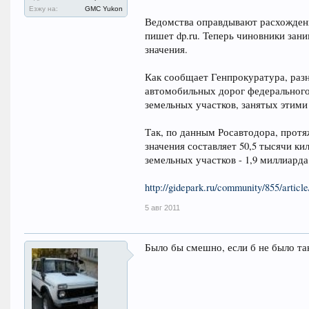
Езжу на:
GMC Yukon
Ведомства оправдывают расхождени
пишет dp.ru. Теперь чиновники зан
значения.
Как сообщает Генпрокуратура, раз
автомобильных дорог федерального
земельных участков, занятых этими
Так, по данным Росавтодора, прот
значения составляет 50,5 тысячи к
земельных участков - 1,9 миллиарда
http://gidepark.ru/community/855/articl
5 авг 2011
Было бы смешно, если б не было т