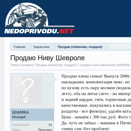
Главная
Барахолка
Продам (обменяю, подарю)
Продаю Ниву Шевроле
Тема в разделе "
Продам (обменяю, подарю)
", создана пользователем ШНИФКА
Продаю члена семьи! Выпуск 2006г.
накладками, комплектация люкс, но 
по кузову есть пару косяков (водила
лето), оба на литье (лето - на имп
и задний кардан, тяги, тормозные д
качественные, покупались в магазин
раздатка - все фильтра), удалён кат
ШНИФКА
Цена - начнём с 300 тыс.руб. Фото 
Молодой
Да, чуть не забыл, - машина в Пятиг
Сообщения:
20
сниму сам (без проблем)
Адрес:
Пятигорск