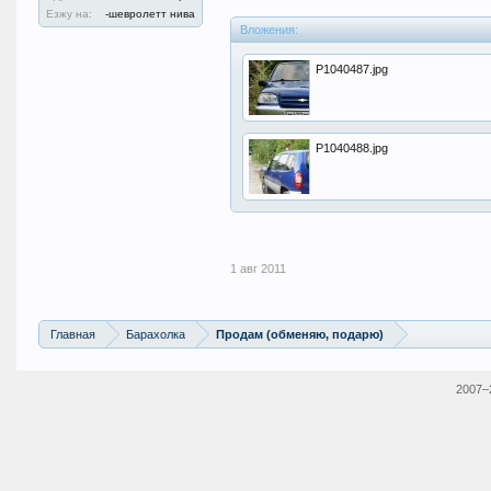
Езжу на:
-шевролетт нива
Вложения:
P1040487.jpg
P1040488.jpg
1 авг 2011
Главная
Барахолка
Продам (обменяю, подарю)
2007–