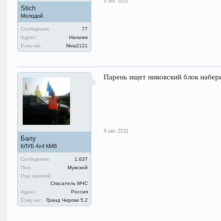
9 авг 2011
Stich
Молодой
Сообщения:
77
Адрес:
Нальчик
Езжу на:
Niva2121
Парень ищет нивовский блок набери
9 авг 2011
Балу
КЛУБ 4х4 КМВ
Сообщения:
1.637
Пол:
Мужской
Род занятий:
Спасатель МЧС
Адрес:
Россия
Езжу на:
Гранд Чероки 5.2