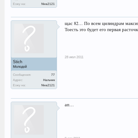
Езжу на:
Niva2121
щас 82… По всем цилиндрам максиму
Тоесть это будет его первая расто
28 июл 2011
Stich
Молодой
Сообщения:
77
Адрес:
Нальчик
Езжу на:
Niva2121
ап…