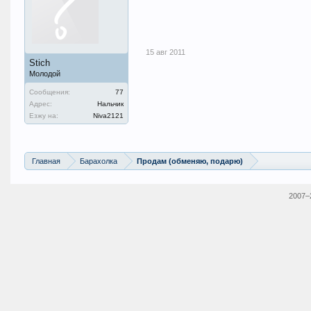
15 авг 2011
Stich
Молодой
Сообщения:
77
Адрес:
Нальчик
Езжу на:
Niva2121
Главная
Барахолка
Продам (обменяю, подарю)
2007–