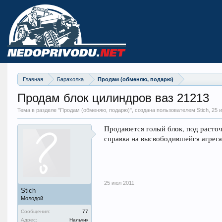
Главная
Барахолка
Продам (обменяю, подарю)
Продам блок цилиндров ваз 21213
Тема в разделе "
Продам (обменяю, подарю)
", создана пользователем Stich,
25 
Продаюется голый блок, под расто
справка на высвободившейся агрег
25 июл 2011
Stich
Молодой
Сообщения:
77
Адрес:
Нальчик