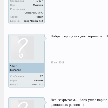
Сообщения:
1.637
Пол:
Мужской
Род занятий:
Спасатель МЧС
Адрес:
Россия
Езжу на:
Гранд Чероки 5.2
Набрал, вроде как договорились… 
11 авг 2011
Stich
Молодой
Сообщения:
77
Адрес:
Нальчик
Езжу на:
Niva2121
Все, закрываем… Блок ушел парню и
равнинных равнин =)