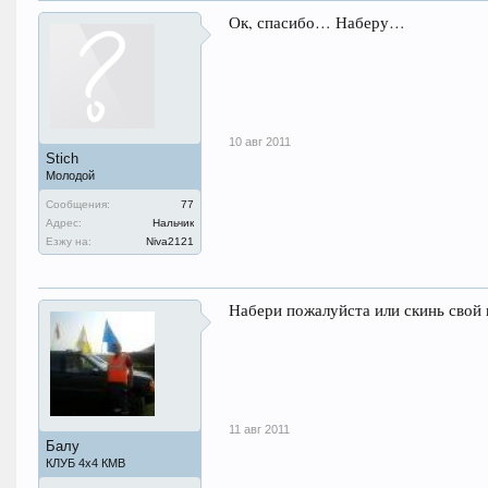
Ок, спасибо… Наберу…
10 авг 2011
Stich
Молодой
Сообщения:
77
Адрес:
Нальчик
Езжу на:
Niva2121
Набери пожалуйста или скинь свой
11 авг 2011
Балу
КЛУБ 4х4 КМВ