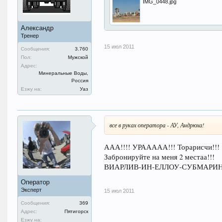
IMG_0448.jpg
Александр
Тренер
15 июл 2011
Сообщения:
3.760
Пол:
Мужской
Адрес:
Минеральные Воды,
Россия
Езжу на:
Уаз
все в руках оператора - АУ, Андрюха!
ААА!!!! УРААААА!!! Торарисчи!!!
Забронируйте на меня 2 местаа!!!
ВИАРЛИВ-ИН-ЕЛЛОУ-СУБМАРИН-
Оператор
Эксперт
15 июл 2011
Сообщения:
369
Адрес:
Пятигорск
Езжу на: