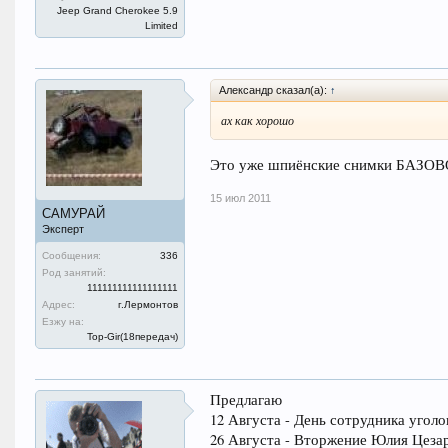
Jeep Grand Cherokee 5.9
Limited
Александр сказал(а):
↑
ах как хорошо
Это уже шпиёнские снимки БАЗОВОГ
15 июл 2011
САМУРАЙ
Эксперт
Сообщения:
336
Род занятий:
111111111111111111
Адрес:
г.Лермонтов
Езжу на:
Top-Gir(18передач)
Предлагаю
12 Августа - День сотрудника угол
26 Августа - Вторжение Юлия Цезаря