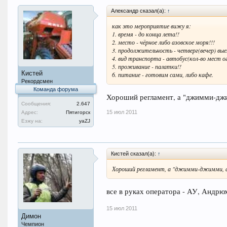
Александр сказал(а):
↑
как это мероприятие вижу я:
1. время - до конца лета!!
2. место - чёрное либо азовское моря!!!
3. продолжительность - четверг(вечер) вые
4. вид транспорта - автобус(кол-во мест о
5. проживание - палатки!!
Кистей
6. питание - готовим сами, либо кафе.
Рекордсмен
Команда форума
Хороший регламент, а "джимми-джи
Сообщения:
2.647
15 июл 2011
Адрес:
Пятигорск
Езжу на:
уаZJ
Кистей сказал(а):
↑
Хороший регламент, а "джимми-джимми, а
все в руках оператора - АУ, Андрю
15 июл 2011
Димон
Чемпион