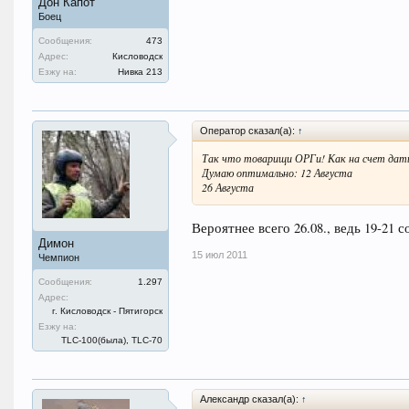
Дон Капот
Боец
Сообщения:
473
Адрес:
Кисловодск
Езжу на:
Нивка 213
Оператор сказал(а):
↑
Так что товарищи ОРГи! Как на счет дат
Думаю оптимально: 12 Августа
26 Августа
Вероятнее всего 26.08., ведь 19-21 
Димон
15 июл 2011
Чемпион
Сообщения:
1.297
Адрес:
г. Кисловодск - Пятигорск
Езжу на:
TLC-100(была), TLC-70
Александр сказал(а):
↑