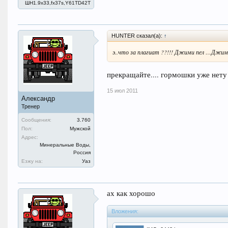
ШН1.9x33,fx37s,Y61TD42T
HUNTER сказал(а):
↑
э..что за плагиат ??!!! Джими пел …Джим
прекращайте.... гормошки уже нету!
15 июл 2011
Александр
Тренер
Сообщения:
3.760
Пол:
Мужской
Адрес:
Минеральные Воды,
Россия
Езжу на:
Уаз
ах как хорошо
Вложения: