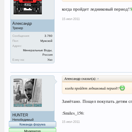
когда пройдет ледниковый период!!
15 июл 2011
Александр
Тренер
Сообщения:
3.760
Пол:
Мужской
Адрес:
Минеральные Воды,
Россия
Езжу на:
Уаз
Александр сказал(а):
↑
когда пройдет ледниковый период!!
Замётано. Пощел покупать детям сп
:Smiles_156:
HUNTER
Непобедимый
15 июл 2011
Команда форума
Модератор