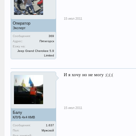
15 июл 2011
Оператор
Эксперт
Сообщения:
369
Адрес:
Пятигорск
Езжу на:
Jeep Grand Cherokee 5.9
Limited
И я хочу но не могу ;(;(;(
15 июл 2011
Балу
КЛУБ 4х4 КМВ
Сообщения:
1.637
Пол:
Мужской
Род занятий: