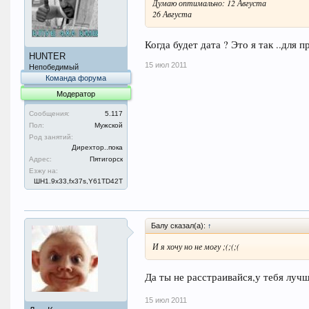
Думаю оптимально: 12 Августа
26 Августа
Когда будет дата ? Это я так ..для 
HUNTER
15 июл 2011
Непобедимый
Команда форума
Модератор
Сообщения:
5.117
Пол:
Мужской
Род занятий:
Дирехтор..пока
Адрес:
Пятигорск
Езжу на:
ШН1.9x33,fx37s,Y61TD42T
Балу сказал(а):
↑
И я хочу но не могу ;(;(;(
Да ты не расстраивайся,у тебя луч
15 июл 2011