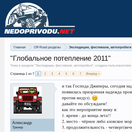
Главная
Off-Road разделы
Экспедиции, фестивали, автопробеги
"Глобальное потепление 2011"
Тема в разделе "
Экспедиции, фестивали, автопробеги
", создана пользователем
Страница 1 из 7
1
2
3
4
5
6
7
Вперёд >
и так Господа Джиперы, сегодня над
появилась призрачная надежда пров
против медуз).
давайте по обсуждаем!
как это мероприятие вижу я:
1. время - до конца лета!!
2. место - чёрное либо азовское мор
Александр
3. продолжительность - четверг(веч
Тренер