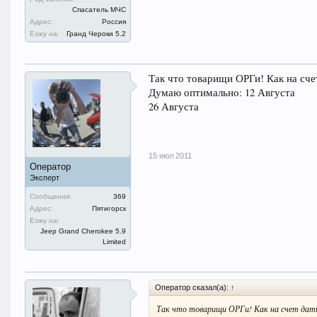
Спасатель МЧС
Адрес:
Россия
Езжу на:
Гранд Чероки 5.2
Так что товарищи ОРГи! Как на сче
Думаю оптимально: 12 Августа
26 Августа
15 июл 2011
Оператор
Эксперт
Сообщения:
369
Адрес:
Пятигорск
Езжу на:
Jeep Grand Cherokee 5.9
Limited
Оператор сказал(а):
↑
Так что товарищи ОРГи! Как на счет дат