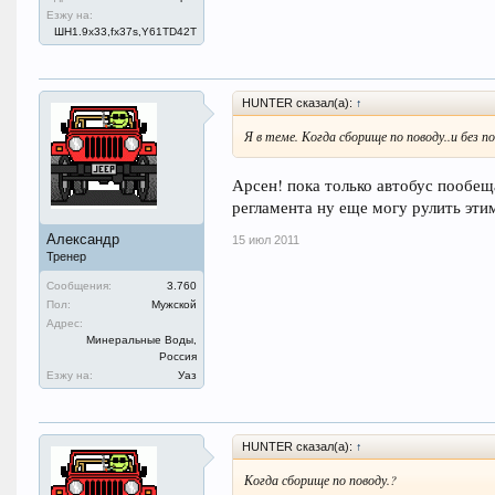
Езжу на:
ШН1.9x33,fx37s,Y61TD42T
HUNTER сказал(а):
↑
Я в теме. Когда сборище по поводу..и без п
Арсен! пока только автобус пообещ
регламента ну еще могу рулить эти
Александр
15 июл 2011
Тренер
Сообщения:
3.760
Пол:
Мужской
Адрес:
Минеральные Воды,
Россия
Езжу на:
Уаз
HUNTER сказал(а):
↑
Когда сборище по поводу.?