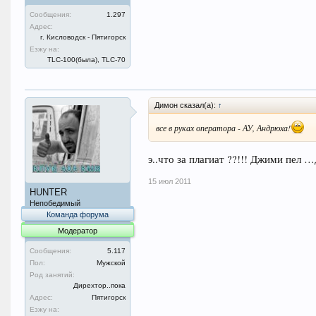
Сообщения:
1.297
Адрес:
г. Кисловодск - Пятигорск
Езжу на:
TLC-100(была), TLC-70
Димон сказал(а):
↑
все в руках оператора - АУ, Андрюха!
э..что за плагиат ??!!! Джими пел 
15 июл 2011
HUNTER
Непобедимый
Команда форума
Модератор
Сообщения:
5.117
Пол:
Мужской
Род занятий:
Дирехтор..пока
Адрес:
Пятигорск
Езжу на: