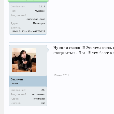
Сообщения:
5.117
Пол:
Мужской
Род занятий:
Дирехтор..пока
Адрес:
Пятигорск
Езжу на:
ШН1.9x33,fx37s,Y61TD42T
Ну вот и славно!!!! Эта тема очень
отогреваться . Я за !!!! тем более 
15 июл 2011
бакинец
пилот
Сообщения:
290
Род занятий:
no comment
Адрес:
пятигорск
Езжу на:
уаз