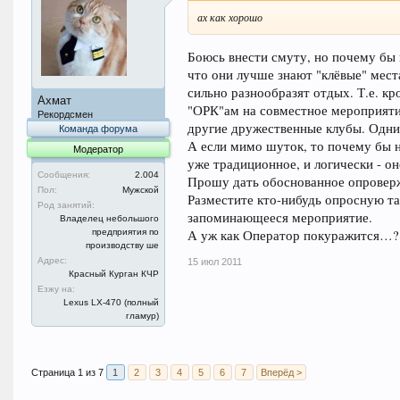
ах как хорошо
Боюсь внести смуту, но почему бы 
что они лучше знают "клёвые" мест
сильно разнообразят отдых. Т.е. к
Ахмат
"ОРК"ам на совместное мероприятие
Рекордсмен
другие дружественные клубы. Одни
Команда форума
А если мимо шуток, то почему бы 
Модератор
уже традиционное, и логически - о
Сообщения:
2.004
Прошу дать обоснованное опроверже
Пол:
Мужской
Разместите кто-нибудь опросную та
Род занятий:
запоминающееся мероприятие.
Владелец небольшого
А уж как Оператор покуражится…?
предприятия по
производству ше
Адрес:
15 июл 2011
Красный Курган КЧР
Езжу на:
Lexus LX-470 (полный
гламур)
Страница 1 из 7
1
2
3
4
5
6
7
Вперёд >