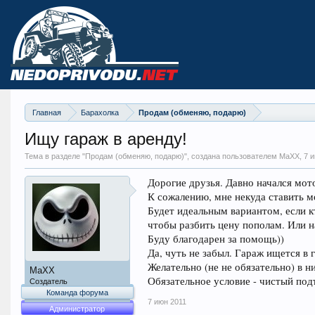
Главная
Барахолка
Продам (обменяю, подарю)
Ищу гараж в аренду!
Тема в разделе "
Продам (обменяю, подарю)
", создана пользователем MaXX,
7 
Дорогие друзья. Давно начался мот
К сожалению, мне некуда ставить м
Будет идеальным вариантом, если кт
чтобы разбить цену пополам. Или на
Буду благодарен за помощь))
Да, чуть не забыл. Гараж ищется в 
Желательно (не не обязательно) в н
MaXX
Обязательное условие - чистый подъ
Создатель
Команда форума
7 июн 2011
Администратор