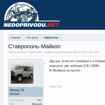
Главная
Без дела
Оффтопик
Ставрополь-Майкоп
Тема в разделе "
Оффтопик
", создана пользователем Nikolay 26,
1 июн 2011
.
Друзья, если кто планирует в ближ
передать две лебёдки (LB-12000).
В Мойкопе встретят.
1 июн 2011
Nikolay 26
Ветеран
Сообщения:
547
Пол:
Мужской