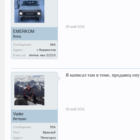
26 май 2011
EMERKOM
Боец
Сообщения:
464
Адрес:
г.Лермонтов
Езжу на:
shniva: ваз 21213
Я написал там в теме, продавец опу
26 май 2011
Vader
Ветеран
Сообщения:
554
Пол:
Мужской
Адрес:
Пятигорск