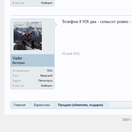
Езжу на:
Galloper
Телефон 8 928 два - семьсот ровно -
26 май 2011
Vader
Ветеран
Сообщения:
554
Пол:
Мужской
Адрес:
Пятигорск
Езжу на:
Galloper
Главная
Барахолка
Продам (обменяю, подарю)
2007–