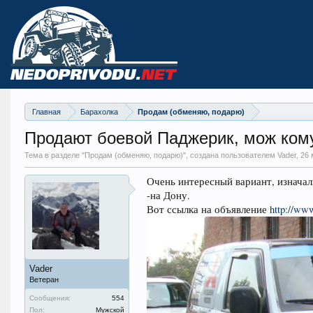
Главная
Барахолка
Продам (обменяю, подарю)
Продают боевой Паджерик, мож ком
Тема в разделе "
Продам (обменяю, подарю)
", создана пользователем Vader,
26 
Очень интересный вариант, изначал
-на Дону.
Вот ссылка на объявление
http://ww
Vader
Ветеран
Сообщения:
554
Пол:
Мужской