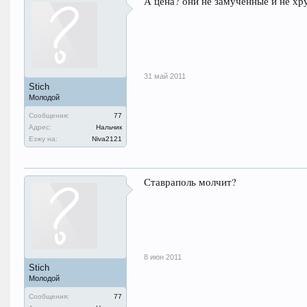
А цена? они не замученные и не хр
31 май 2011
Stich
Молодой
Сообщения:
77
Адрес:
Нальчик
Езжу на:
Niva2121
Ставраполь молчит?
8 июн 2011
Stich
Молодой
Сообщения:
77