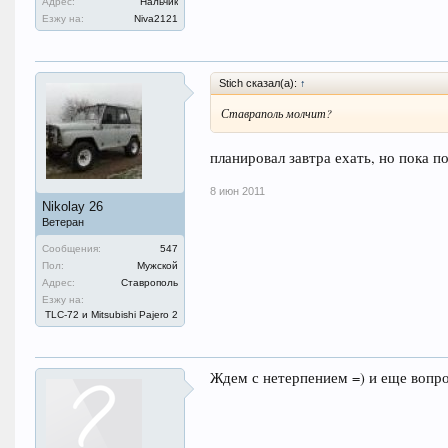
Адрес:
Нальчик
Езжу на:
Niva2121
Stich сказал(а):
↑
Ставраполь молчит?
планировал завтра ехать, но пока п
8 июн 2011
Nikolay 26
Ветеран
Сообщения:
547
Пол:
Мужской
Адрес:
Ставрополь
Езжу на:
TLC-72 и Mitsubishi Pajero 2
Ждем с нетерпением =) и еще вопро