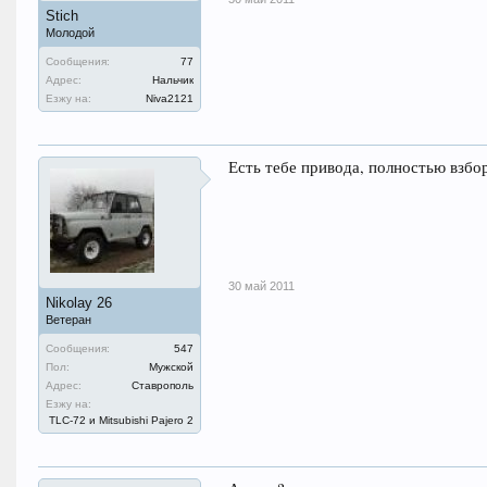
Stich
Молодой
Сообщения:
77
Адрес:
Нальчик
Езжу на:
Niva2121
Есть тебе привода, полностью взбо
30 май 2011
Nikolay 26
Ветеран
Сообщения:
547
Пол:
Мужской
Адрес:
Ставрополь
Езжу на:
TLC-72 и Mitsubishi Pajero 2