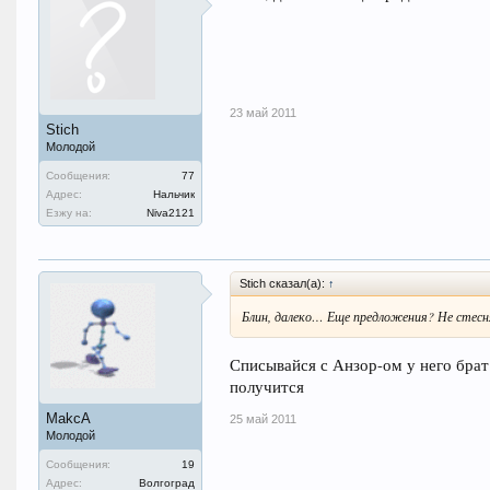
23 май 2011
Stich
Молодой
Сообщения:
77
Адрес:
Нальчик
Езжу на:
Niva2121
Stich сказал(а):
↑
Блин, далеко… Еще предложения? Не стесн
Списывайся с Анзор-ом у него бра
получится
MakcA
25 май 2011
Молодой
Сообщения:
19
Адрес:
Волгоград