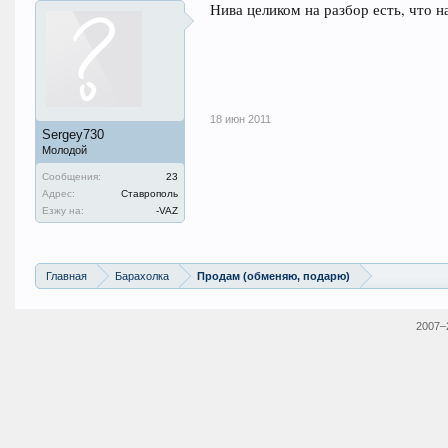
Нива целиком на разбор есть, что н
18 июн 2011
Sergey730
Молодой
Сообщения:
23
Адрес:
Ставрополь
Езжу на:
-VAZ
Главная
Барахолка
Продам (обменяю, подарю)
2007–