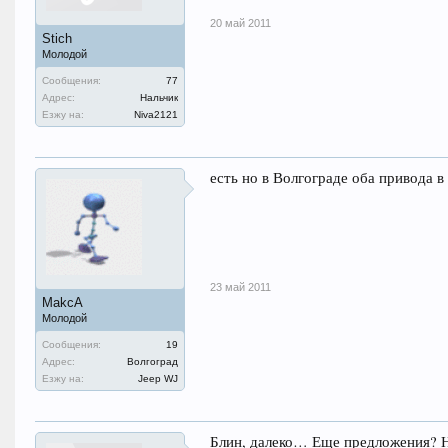
20 май 2011
Stich
Молодой
Сообщения:
77
Адрес:
Нальчик
Езжу на:
Niva2121
есть но в Волгограде оба привода в
23 май 2011
MakcA
Молодой
Сообщения:
19
Адрес:
Волгоград
Езжу на:
Jeep WJ
Блин, далеко… Еще предложения? Н