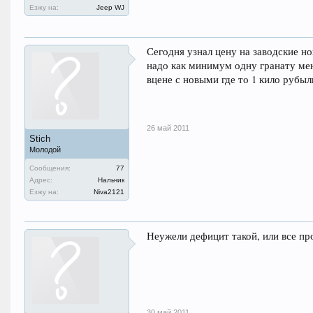
Езжу на:
Jeep WJ
Сегодня узнал цену на заводские но
надо как минимум одну гранату мен
вцене с новыми где то 1 кило рубы
26 май 2011
Stich
Молодой
Сообщения:
77
Адрес:
Нальчик
Езжу на:
Niva2121
Неужели дефицит такой, или все п
30 май 2011