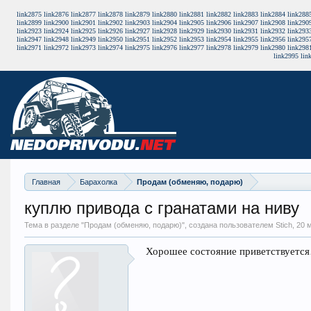
link2875
link2876
link2877
link2878
link2879
link2880
link2881
link2882
link2883
link2884
link288
link2899
link2900
link2901
link2902
link2903
link2904
link2905
link2906
link2907
link2908
link290
link2923
link2924
link2925
link2926
link2927
link2928
link2929
link2930
link2931
link2932
link293
link2947
link2948
link2949
link2950
link2951
link2952
link2953
link2954
link2955
link2956
link295
link2971
link2972
link2973
link2974
link2975
link2976
link2977
link2978
link2979
link2980
link298
link2995
lin
Главная
Барахолка
Продам (обменяю, подарю)
куплю привода с гранатами на ниву
Тема в разделе "
Продам (обменяю, подарю)
", создана пользователем Stich,
20 
Хорошее состояние приветствуетс