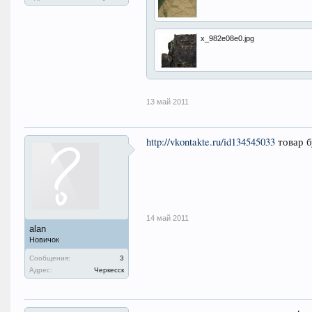
x_982e08e0.jpg
13 май 2011
http://vkontakte.ru/id134545033
товар б
14 май 2011
alan
Новичок
Сообщения:
3
Адрес:
Черкесск