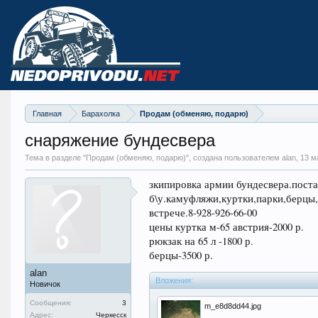
Главная
Барахолка
Продам (обменяю, подарю)
снаряжение бундесвера
Тема в разделе "
Продам (обменяю, подарю)
", создана пользователем alan,
13 м
зкипировка армии бундесвера.поста
б\у.камуфляжи,куртки,парки,берцы
встрече.8-928-926-66-00
цены куртка м-65 австрия-2000 р.
рюкзак на 65 л -1800 р.
берцы-3500 р.
alan
Вложения:
Новичок
Сообщения:
3
m_e8d8dd44.jpg
Адрес:
Черкесск