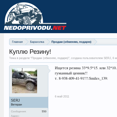
Главная
Барахолка
Продам (обменяю, подарю)
Куплю Резину!
Тема в разделе "
Продам (обменяю, подарю)
", создана пользователем SERJ,
6 м
Ищется резина 33*9.5*15. или 32*1
гуманный ценник!!
т. 8-938-409-41-91!!!:Smiles_139:
6 май 2011
SERJ
Ветеран
Сообщения:
550
Адрес: