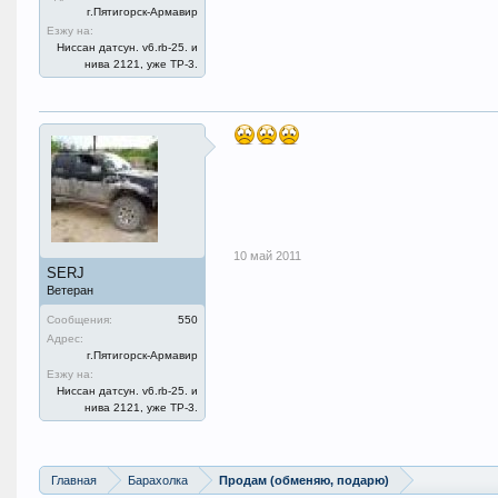
г.Пятигорск-Армавир
Езжу на:
Ниссан датсун. v6.rb-25. и
нива 2121, уже ТР-3.
10 май 2011
SERJ
Ветеран
Сообщения:
550
Адрес:
г.Пятигорск-Армавир
Езжу на:
Ниссан датсун. v6.rb-25. и
нива 2121, уже ТР-3.
Главная
Барахолка
Продам (обменяю, подарю)