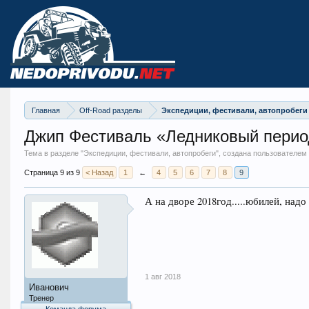
Главная
Off-Road разделы
Экспедиции, фестивали, автопробеги
Джип Фестиваль «Ледниковый перио
Тема в разделе "
Экспедиции, фестивали, автопробеги
", создана пользователе
Страница 9 из 9
< Назад
1
←
4
5
6
7
8
9
А на дворе 2018год.....юбилей, над
1 авг 2018
Иванович
Тренер