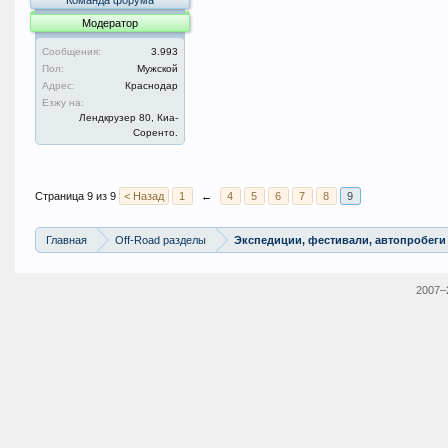
Команда форума
Модератор
Сообщения:
3.993
Пол:
Мужской
Адрес:
Краснодар
Езжу на:
Лендкрузер 80, Киа-
Соренто.
Страница 9 из 9
< Назад
1
←
4
5
6
7
8
9
Главная
Off-Road разделы
Экспедиции, фестивали, автопробеги
2007–