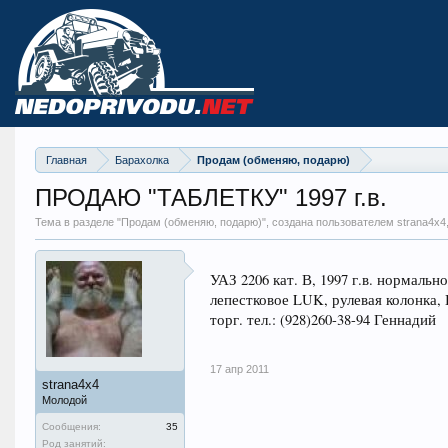
Главная
Барахолка
Продам (обменяю, подарю)
ПРОДАЮ "ТАБЛЕТКУ" 1997 г.в.
Тема в разделе "
Продам (обменяю, подарю)
", создана пользователем strana4x4
УАЗ 2206 кат. В, 1997 г.в. нормал
лепестковое LUK, рулевая колонка, 
торг. тел.: (928)260-38-94 Геннадий
17 апр 2011
strana4x4
Молодой
Сообщения:
35
Род занятий: