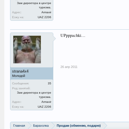
Зам директора в центре
туризма.
Адрес:
Armavir
Езжу на:
UAZ 2206
UPpppachki…
26 апр 2011
strana4x4
Молодой
Сообщения:
35
Род занятий:
Зам директора в центре
туризма.
Адрес:
Armavir
Езжу на:
UAZ 2206
Главная
Барахолка
Продам (обменяю, подарю)